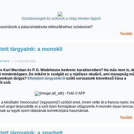
Szódásüvegek és szifonok a világ minden tájáról
sználunk a palacsintatészta elkészítéséhez szódavizet?
Tovább
jtett tárgyaink: a monokli
M Imre
|
0 hozzászólás
ös Karl Marxban és P. G. Wodehouse kedvenc karaktereiben? Ha más nem is, d
i mindenképpen. De miként is szolgált ez a rejtélyes okuláré, ami manapság m
komikum tárgya?
Elfelejtett tárgyainkról
szóló sorozatunk következő írása a
l szól.
 a későlatin 'monoculus' ('egyszemű') szóból ered, innen vette át a francia nyelv, m
vevő angol terjesztette el a szót ilyen formájában világszerte.A monokli olyan lencse,
sak az egyik szem látásának korrekciójára használnak.
Tovább
jtett tárgyaink: a sparhelt