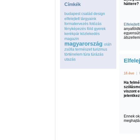
Címkék
háttere?
budapest
család
design
elfelejtett tárgyaink
formatervezés
fotózás
Elfelejtet
fényképezés
föld
gyerek
anyaföldt
egyensúly
kerékpár
közlekedés
átszellem
magazin
magyarország
oláh
zsófia
természet
turizmus
történelem
túra
túrázás
utazás
Elfele
16 éve
|
Ha felmér
szólásmo
viszont 
jelentkez
Ennek oká
meghajtás