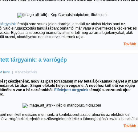
t tárgyaink
témájú sorozatunk jelen darabja, a tricikli az utolsó biztos pont az
ől való elrugaszkodás tanulásában: onnantól már várja a gyermeket a két kerék és
ozás. Egyúttal a sebesség mámorával ismerteti meg az arra fogékonyakat, akik
ült arccal, akadályokat nem ismerve tekernek rajta.
Tovább
jtett tárgyaink: a varrógép
M Imre
|
0 hozzászólás
ést készítenénk, hogy az ipari forradalom mely feltalálói kapnak helyet a mag
ndások tárában, Singer előkelő helyen végezne. A nevéhez köthető varrógép
eltűnőben van a háztartásokból.
Elfelejtett tárgyaink
témájú sorozatunk újra
ik.
ért nem kell messzire mennünk: a konfekcióruházat uralma és az elektromos
ú varrógépek elterjedése szükségtelenné tette a lábmeghajtású eszköz használat
Tovább