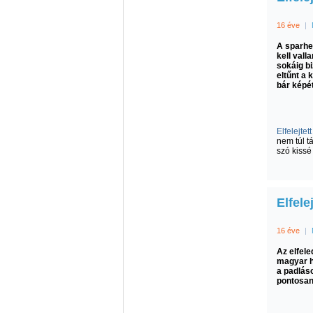
16 éve
|
A sparhe
kell vall
sokáig bi
eltűnt a
bár képét
Elfelejtet
nem túl t
szó kissé 
Elfele
16 éve
|
Az elfele
magyar h
a padlás
pontosan,