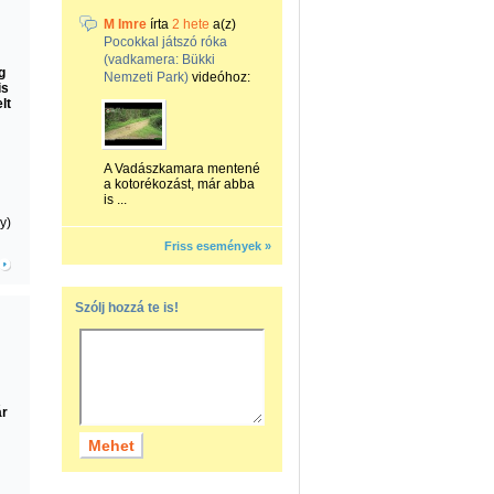
M Imre
írta
2 hete
a(z)
Pocokkal játszó róka
(vadkamera: Bükki
g
Nemzeti Park)
videóhoz:
is
lt
A Vadászkamara mentené
a kotorékozást, már abba
is ...
y)
Friss események »
Szólj hozzá te is!
ár