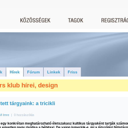
ók
Hírek
Fórum
Linkek
Friss
rs klub hírei, design
tett tárgyaink: a tricikli
M Imre
|
0 hozzászólás
it egy konkrétan meghatározható életszakasz kultikus tárgyaként tartják számo
egyetlen nagy riválisa a bébitaxi. De vajon ismerjük-e, mi a játszótéri fétistár