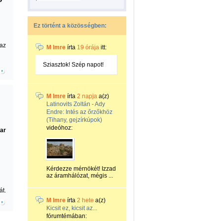
Ez történt a közösségben:
 az
M Imre
írta
19 órája
itt:
Sziasztok! Szép napot!
M Imre
írta
2 napja
a(z)
Latinovits Zoltán - Ady
Endre: Intés az őrzőkhöz
(Tihany, gejzírkúpok)
videóhoz:
yar
Kérdezze mérnökét! Izzad
az áramhálózat, mégis ...
át.
M Imre
írta
2 hete
a(z)
Kicsit ez, kicsit az...
fórumtémában: