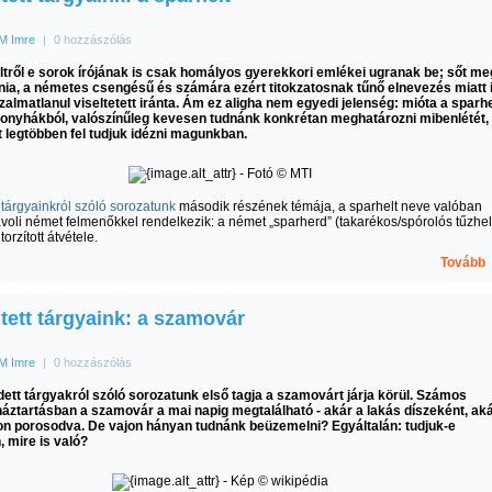
M Imre
|
0 hozzászólás
ltről e sorok írójának is csak homályos gyerekkori emlékei ugranak be; sőt me
ania, a németes csengésű és számára ezért titokzatosnak tűnő elnevezés miatt 
zalmatlanul viseltetett iránta. Ám ez aligha nem egyedi jelenség: mióta a sparhe
 konyhákból, valószínűleg kevesen tudnánk konkrétan meghatározni mibenlétét,
 legtöbben fel tudjuk idézni magunkban.
t tárgyainkról szóló sorozatunk
második részének témája, a sparhelt neve valóban
ávoli német felmenőkkel rendelkezik: a német „sparherd” (takarékos/spórolós tűzhel
torzított átvétele.
Tovább
jtett tárgyaink: a szamovár
M Imre
|
0 hozzászólás
dett tárgyakról szóló sorozatunk első tagja a szamovárt járja körül. Számos
áztartásban a szamovár a mai napig megtalálható - akár a lakás díszeként, ak
on porosodva. De vajon hányan tudnánk beüzemelni? Egyáltalán: tudjuk-e
 mire is való?