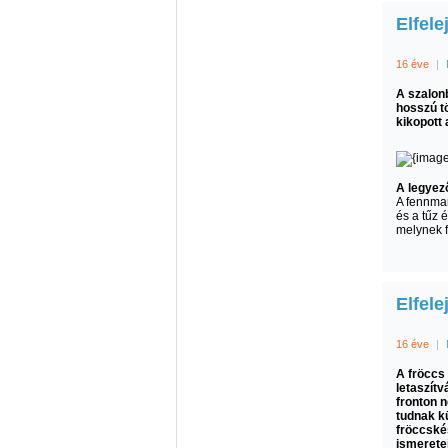
Elfele
16 éve
|
A szalonb
hosszú tö
kikopott 
A legyez
A fennmar
és a tűz 
melynek f
Elfele
16 éve
|
A fröccs
letaszítv
fronton 
tudnak k
fröccské
ismerete