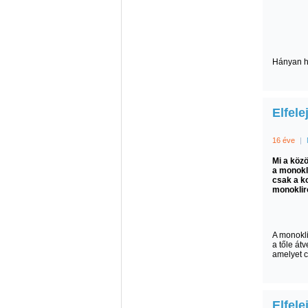
Hányan ha
Elfele
16 éve
|
Mi a köz
a monokl
csak a 
monokliró
A monokli
a tőle át
amelyet c
Elfele