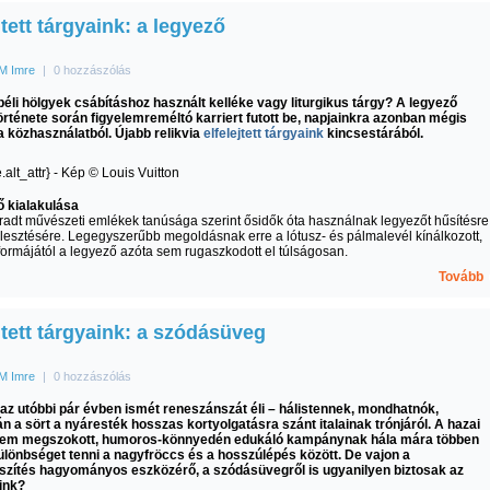
jtett tárgyaink: a legyező
M Imre
|
0 hozzászólás
éli hölgyek csábításhoz használt kelléke vagy liturgikus tárgy? A legyező
rténete során figyelemreméltó karriert futott be, napjainkra azonban mégis
a közhasználatból. Újabb relikvia
elfelejtett tárgyaink
kincsestárából.
ő kialakulása
adt művészeti emlékek tanúsága szerint ősidők óta használnak legyezőt hűsítésre
élesztésére. Legegyszerűbb megoldásnak erre a lótusz- és pálmalevél kínálkozott,
ormájától a legyező azóta sem rugaszkodott el túlságosan.
Tovább
jtett tárgyaink: a szódásüveg
M Imre
|
0 hozzászólás
 az utóbbi pár évben ismét reneszánszát éli – hálistennek, mondhatnók,
án a sört a nyáresték hosszas kortyolgatásra szánt italainak trónjáról. A hazai
nem megszokott, humoros-könnyedén edukáló kampánynak hála mára többen
ülönbséget tenni a nagyfröccs és a hosszúlépés között. De vajon a
szítés hagyományos eszközérő, a szódásüvegről is ugyanilyen biztosak az
ink?