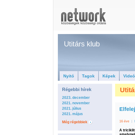
Utitárs klub
Nyitó
Tagok
Képek
Vide
Utitá
Régebbi hírek
2023. december
2021. november
Elfelej
2021. július
2021. május
16 éve
|
Még régebbiek
A tricikl
amelynek 