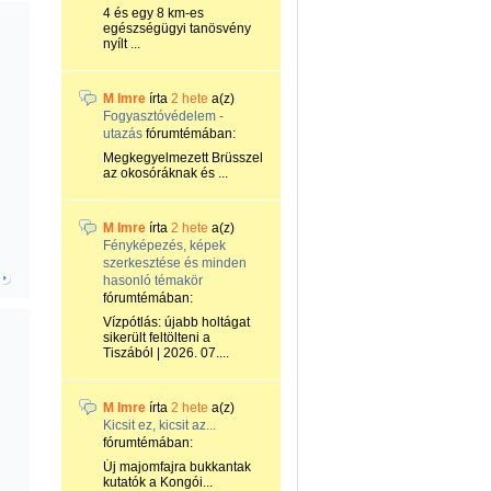
4 és egy 8 km-es
egészségügyi tanösvény
nyílt ...
M Imre
írta
2 hete
a(z)
Fogyasztóvédelem -
utazás
fórumtémában:
Megkegyelmezett Brüsszel
az okosóráknak és ...
M Imre
írta
2 hete
a(z)
Fényképezés, képek
szerkesztése és minden
hasonló témakör
fórumtémában:
Vízpótlás: újabb holtágat
sikerült feltölteni a
Tiszából | 2026. 07....
M Imre
írta
2 hete
a(z)
Kicsit ez, kicsit az...
fórumtémában:
Új majomfajra bukkantak
kutatók a Kongói...