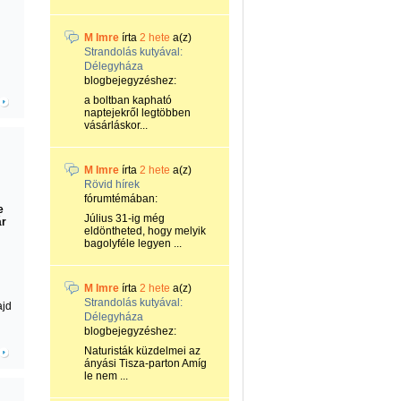
M Imre
írta
2 hete
a(z)
Strandolás kutyával:
Délegyháza
blogbejegyzéshez:
a boltban kapható
naptejekről legtöbben
vásárláskor...
M Imre
írta
2 hete
a(z)
Rövid hírek
fórumtémában:
e
Július 31-ig még
ár
eldöntheted, hogy melyik
bagolyféle legyen ...
M Imre
írta
2 hete
a(z)
Strandolás kutyával:
ajd
Délegyháza
blogbejegyzéshez:
Naturisták küzdelmei az
ányási Tisza-parton Amíg
le nem ...