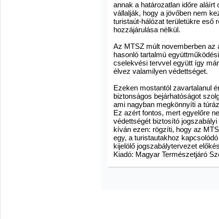
annak a határozatlan időre aláír
vállalják, hogy a jövőben nem k
turistaút-hálózat területükre e
hozzájárulása nélkül.
Az MTSZ múlt novemberben az ál
hasonló tartalmú együttműködési
cselekvési tervvel együtt így már
élvez valamilyen védettséget.
Ezeken mostantól zavartalanul ér
biztonságos bejárhatóságot szolg
ami nagyban megkönnyíti a túráz
Ez azért fontos, mert egyelőre nem
védettségét biztosító jogszabályi 
kíván ezen: rögzíti, hogy az MT
egy, a turistautakhoz kapcsolódó 
kijelölő jogszabálytervezet előké
Kiadó: Magyar Természetjáró Sz