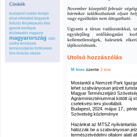
Címkék
November közepétől február végéig 
bármikor találkozhatunk olyan helyz
budapest
család
design
vagy egyáltalán nem látogatható.
divat
elfelejtett tárgyaink
fotózás
fényképezés
föld
gyerek
kerékpár
Ugyanis a társas vadászatokkal, s
közlekedés
magazin
egyidejűleg erdőlátogatási k
magyarország
oláh
kellemetlenségek, balesetek elke
zsófia
természet
tájékozódnunk.
természetjárás
történelem
túra
túrázás
utazás
Utolsó hozzászólás
M Imre
üzente
2 éve
Mostantól a Nemzeti Park Igazg
lehet szabványosan jelzett turis
Magyar Természetjáró Szövetség
Agrárminisztériummal kötött új s
cselekvési terv jóvoltából.
Budapest, 2024. május 17., pént
Szövetség közleménye
Hazánkat az MTSZ nyilvántartás
hálózzák be a szabványosan jelze
természetvédelmi oltalom alatt ál