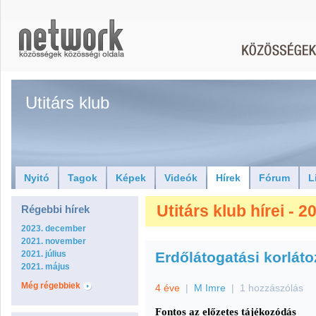
Utitárs klub
Nyitó
Tagok
Képek
Videók
Hírek
Fórum
L
Utitárs klub hírei - 
Régebbi hírek
2023. december
2021. november
2021. július
Erdőlátogatási korlát
2021. május
Még régebbiek
4 éve
|
M Imre
|
1 hozzászólás
Fontos az előzetes tájékozódás