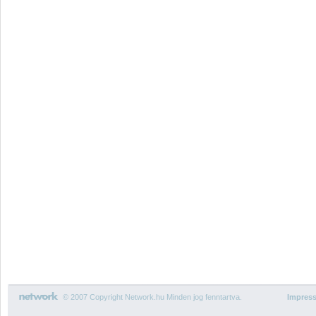
© 2007 Copyright Network.hu Minden jog fenntartva.
Impres