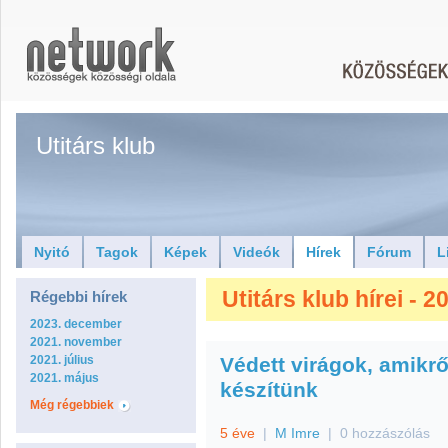
Utitárs klub
Nyitó
Tagok
Képek
Videók
Hírek
Fórum
L
Utitárs klub hírei - 
Régebbi hírek
2023. december
2021. november
2021. július
Védett virágok, amikrő
2021. május
készítünk
Még régebbiek
5 éve
|
M Imre
|
0 hozzászólás