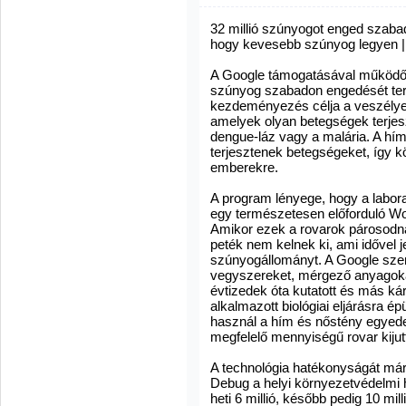
32 millió szúnyogot enged szabad
hogy kevesebb szúnyog legyen | 
A Google támogatásával működő 
szúnyog szabadon engedését terv
kezdeményezés célja a veszély
amelyek olyan betegségek terjes
dengue-láz vagy a malária. A h
terjesztenek betegségeket, így k
emberekre.
A program lényege, hogy a labor
egy természetesen előforduló Wo
Amikor ezek a rovarok párosodna
peték nem kelnek ki, ami idővel 
szúnyogállományt. A Google sze
vegyszereket, mérgező anyagok
évtizedek óta kutatott és más k
alkalmazott biológiai eljárásra épü
használ a hím és nőstény egyede
megfelelő mennyiségű rovar kiju
A technológia hatékonyságát már 
Debug a helyi környezetvédelmi
heti 6 millió, később pedig 10 m