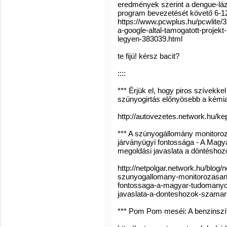
eredmények szerint a dengue-láz
program bevezetését követő 6-1
https://www.pcwplus.hu/pcwlite/
a-google-altal-tamogatott-proje
legyen-383039.html
te fijú! kérsz bacit?
::::
*** Érjük el, hogy piros szívekkel 
szúnyogirtás előnyösebb a kémia
http://autovezetes.network.hu/
*** A szúnyogállomány monitoroz
járványügyi fontossága - A Mag
megoldási javaslata a döntésho
http://netpolgar.network.hu/blog/
szunyogallomany-monitorozasana
fontossaga-a-magyar-tudomanyo
javaslata-a-donteshozok-szama
*** Pom Pom meséi: A benzinsz