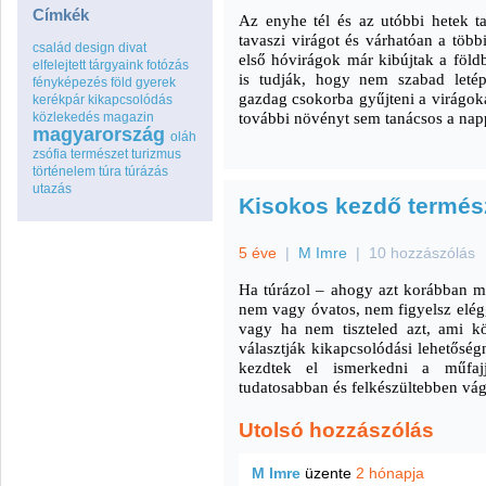
Címkék
Az enyhe tél és az utóbbi hetek ta
tavaszi virágot és várhatóan a több
család
design
divat
első hóvirágok már kibújtak a föld
elfelejtett tárgyaink
fotózás
is tudják, hogy nem szabad letép
fényképezés
föld
gyerek
gazdag csokorba gyűjteni a virágok
kerékpár
kikapcsolódás
további növényt sem tanácsos a nap
közlekedés
magazin
magyarország
oláh
zsófia
természet
turizmus
történelem
túra
túrázás
utazás
Kisokos kezdő termés
5 éve
|
M Imre
|
10 hozzászólás
Ha túrázol – ahogy azt korábban 
nem vagy óvatos, nem figyelsz elégg
vagy ha nem tiszteled azt, ami k
választják kikapcsolódási lehetőség
kezdtek el ismerkedni a műfajj
tudatosabban és felkészültebben vág
Utolsó hozzászólás
M Imre
üzente
2 hónapja