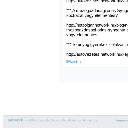
http://autovezetes.network.hu/
*** A mezőgazdasági óriás Syngen
kockázat vagy életmentés?
http://netpolgar.network.hu/blog/
mezogazdasagi-orias-syngenta-ge
vagy-eletmentes
*** Szúnyog gyerekek - elalvás, 
http://autovezetes.network.hu/
Előzmény
© 2007 Copyright Network.hu Minden jog fenntartva.
Impres