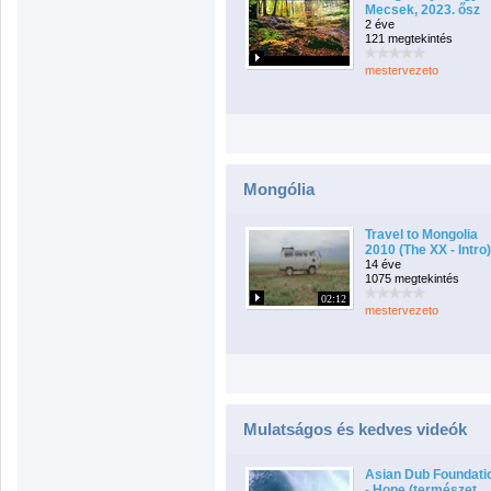
Mecsek, 2023. ősz
2 éve
121 megtekintés
mestervezeto
Mongólia
Travel to Mongolia
2010 (The XX - Intro)
14 éve
1075 megtekintés
02:12
mestervezeto
Mulatságos és kedves videók
Asian Dub Foundati
- Hope (természet ...