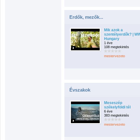
Erdők, mezők...
Mik azok a
szentélyerdők? | W
Hungary
1 éve
108 megtekintés
mestervezeto
Évszakok
Meseszép
székelyföldi tél
6 éve
383 megtekintés
mestervezeto