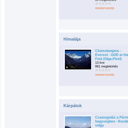
mestervezeto
Himalája
Chomolungma -
Everest - GOD at th
Foot (Giga.Pixel)
13 éve
881 megtekintés
mestervezeto
Kárpátok
Csatangolás a Párin
hegységben - Rosiil
völgy