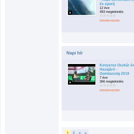
és sport)
12 éve
493 megtekintés
mestervezeto
Napi hír
Kenyeres Oszkár és
Hazajáró -
Gombaszög 2019
7 éve
366 megtekintés
mestervezeto
1
2
>
»