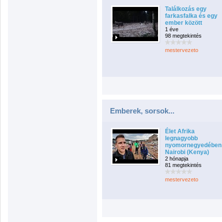
Találkozás egy
farkasfalka és egy
ember között
1 éve
98 megtekintés
mestervezeto
Emberek, sorsok...
Élet Afrika
legnagyobb
nyomornegyedében
Nairobi (Kenya)
2 hónapja
81 megtekintés
mestervezeto