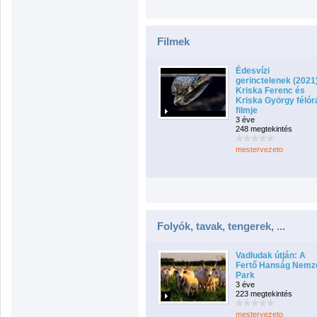
Filmek
Édesvízi
gerinctelenek (2021)
Kriska Ferenc és
Kriska György félór
filmje
3 éve
248 megtekintés
mestervezeto
Folyók, tavak, tengerek, ...
Vadludak útján: A
Fertő Hanság Nemze
Park
3 éve
223 megtekintés
mestervezeto