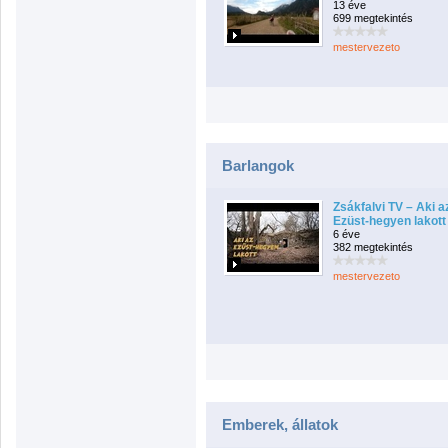
13 éve
699 megtekintés
mestervezeto
Barlangok
Zsákfalvi TV – Aki a
Ezüst-hegyen lakott
6 éve
382 megtekintés
mestervezeto
Emberek, állatok