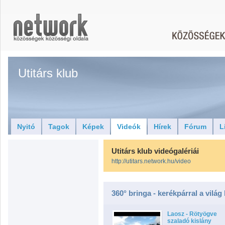
Utitárs klub
Nyitó
Tagok
Képek
Videók
Hírek
Fórum
L
Utitárs klub videógalériái
http://utitars.network.hu/video
360° bringa - kerékpárral a világ
Laosz - Rötyögve
szaladó kislány