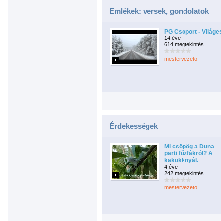
Emlékek: versek, gondolatok
PG Csoport - Világe
14 éve
614 megtekintés
mestervezeto
Érdekességek
Mi csöpög a Duna-
parti fűzfákról? A
kakukknyál.
4 éve
242 megtekintés
mestervezeto