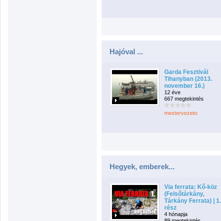
Hajóval ...
Garda Fesztivál
Tihanyban (2013.
november 16.)
12 éve
667 megtekintés
mestervezeto
Hegyek, emberek...
Via ferrata: Kő-köz
(Felsőtárkány,
Tárkány Ferrata) | 1.
rész
4 hónapja
89 megtekintés