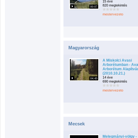
15 éve
820 megtekintés
00:07
mestervezeto
Magyarország
A Miskolci Avasi
Arborétumban - Ava
Arborétum Alapítvá
(2010.10.21.)
14 éve
04:49
690 megtekintés
mestervezeto
Mecsek
Melegmányi-völgy -