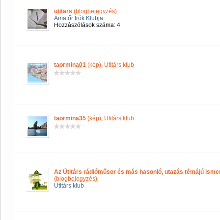
utitars
(blogbejegyzés)
Amatőr Írók Klubja
Hozzászólások száma: 4
taormina01
(kép)
,
Utitárs klub
taormina35
(kép)
,
Utitárs klub
Az Útitárs rádióműsor és más hasonló, utazás témájú isme
(blogbejegyzés)
Utitárs klub