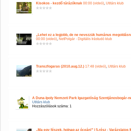
Kisokos - kezdő túrázóknak
00:00 (videó)
,
Utitárs klub
„Lehet ez a legjobb, de ne nevezzük humánus megoldásna
00:00 (videó)
,
NetPolgár - Digitális Irástudó klub
Transzfogaras (2010.aug.12.)
17:48 (videó)
,
Utitárs klub
A Duna-Ipoly Nemzeti Park Igazgatóság Szentjánosbogár-né
Utitárs klub
Hozzászólások száma: 1
„Ma egy fészek, holnap az óceán!” | 5.rész - Varázslato