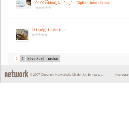
00:00 (videó)
,
NetPolgár - Digitális Irástudó klub
011
(kép)
,
Utitárs klub
1
2
következő
utolsó
© 2007 Copyright Network.hu Minden jog fenntartva.
Impress