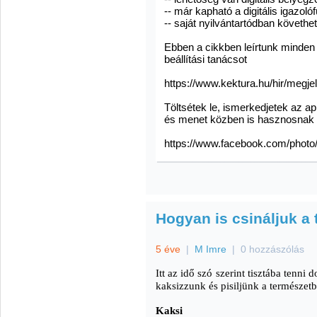
-- már kapható a digitális igazolóf
-- saját nyilvántartódban követh
Ebben a cikkben leírtunk minden f
beállítási tanácsot
https://www.kektura.hu/hir/megje
Töltsétek le, ismerkedjetek az ap
és menet közben is hasznosnak t
https://www.facebook.com/phot
Hogyan is csináljuk a
5 éve
|
M Imre
|
0 hozzászólás
Itt az idő szó szerint tisztába tenn
kaksizzunk és pisiljünk a természetb
Kaksi