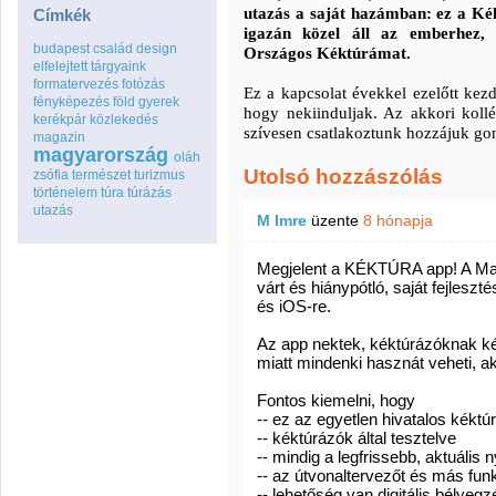
utazás a saját hazámban: ez a Kék
Címkék
igazán közel áll az emberhez
budapest
család
design
Országos Kéktúrámat.
elfelejtett tárgyaink
formatervezés
fotózás
Ez a kapcsolat évekkel ezelőtt kezd
fényképezés
föld
gyerek
hogy nekiinduljak. Az akkori koll
kerékpár
közlekedés
szívesen csatlakoztunk hozzájuk gon
magazin
magyarország
oláh
Utolsó hozzászólás
zsófia
természet
turizmus
történelem
túra
túrázás
utazás
M Imre
üzente
8 hónapja
Megjelent a KÉKTÚRA app! A Ma
várt és hiánypótló, saját fejlesz
és iOS-re.
Az app nektek, kéktúrázóknak ké
miatt mindenki hasznát veheti, aki
Fontos kiemelni, hogy
-- ez az egyetlen hivatalos kéktú
-- kéktúrázók által tesztelve
-- mindig a legfrissebb, aktuáli
-- az útvonaltervezőt és más fun
-- lehetőség van digitális bélyegz