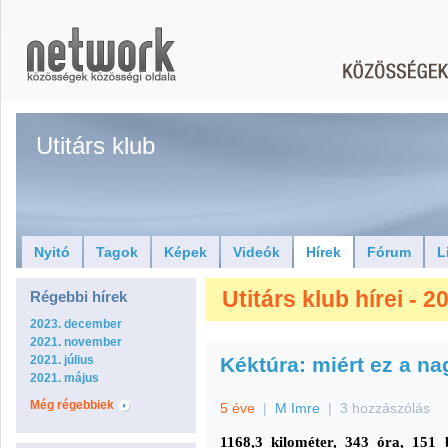
Utitárs klub
Nyitó
Tagok
Képek
Videók
Hírek
Fórum
L
Utitárs klub hírei - 
Régebbi hírek
2023. december
2021. november
2021. július
Kéktúra: miért ez a na
2021. május
Még régebbiek
5 éve
|
M Imre
|
3 hozzászólás
1168,3 kilométer, 343 óra, 151 b