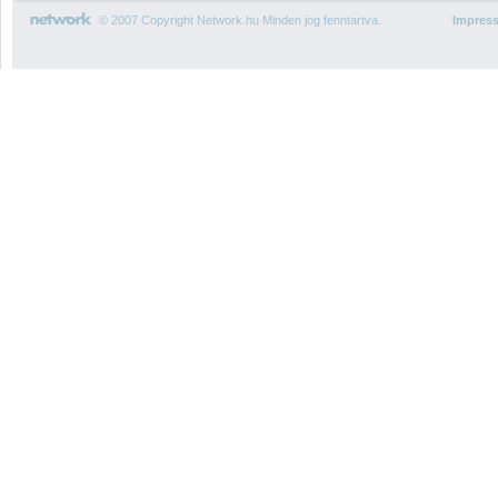
© 2007 Copyright Network.hu Minden jog fenntartva.
Impres