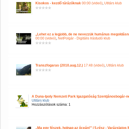
Kisokos - kezdő túrázóknak
00:00 (videó)
,
Utitárs klub
„Lehet ez a legjobb, de ne nevezzük humánus megoldásna
00:00 (videó)
,
NetPolgár - Digitális Irástudó klub
Transzfogaras (2010.aug.12.)
17:48 (videó)
,
Utitárs klub
A Duna-Ipoly Nemzeti Park Igazgatóság Szentjánosbogár-né
Utitárs klub
Hozzászólások száma: 1
„Ma egy fészek, holnap az óceán!” | 5.rész - Varázslato