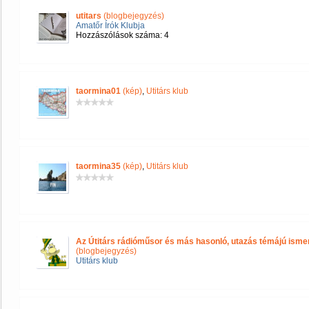
utitars
(blogbejegyzés)
Amatőr Írók Klubja
Hozzászólások száma: 4
taormina01
(kép)
,
Utitárs klub
taormina35
(kép)
,
Utitárs klub
Az Útitárs rádióműsor és más hasonló, utazás témájú isme
(blogbejegyzés)
Utitárs klub