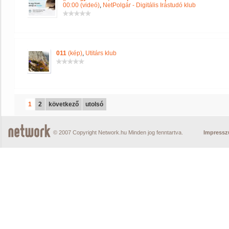
00:00 (videó)
,
NetPolgár - Digitális Irástudó klub
011
(kép)
,
Utitárs klub
1
2
következő
utolsó
© 2007 Copyright Network.hu Minden jog fenntartva.
Impress