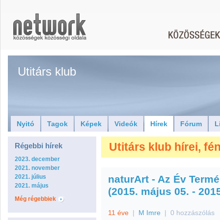
Utitárs klub
Nyitó
Tagok
Képek
Videók
Hírek
Fórum
L
Utitárs klub hírei, f
Régebbi hírek
2023. december
2021. november
2021. július
naturArt - Az Év Term
2021. május
(2015. május 05. - 2015
Még régebbiek
11 éve
|
M Imre
|
0 hozzászólás