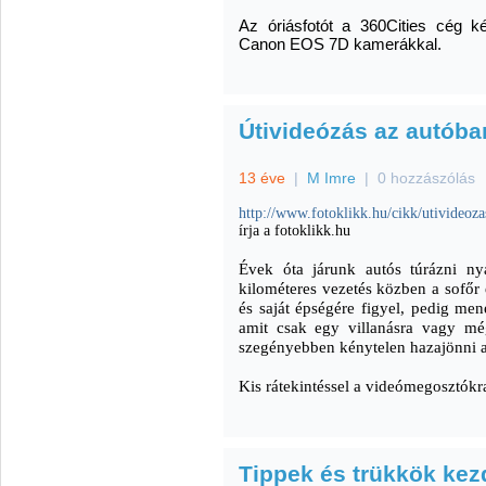
Az óriásfotót a 360Cities cég k
Canon EOS 7D kamerákkal.
Útivideózás az autóba
13 éve
|
M Imre
|
0 hozzászólás
http://www.fotoklikk.hu/cikk/utivideoza
írja a fotoklikk.hu
Évek óta járunk autós túrázni ny
kilométeres vezetés közben a sofőr 
és saját épségére figyel, pedig men
amit csak egy villanásra vagy mé
szegényebben kénytelen hazajönni a t
Kis rátekintéssel a videómegosztókra
Tippek és trükkök kez