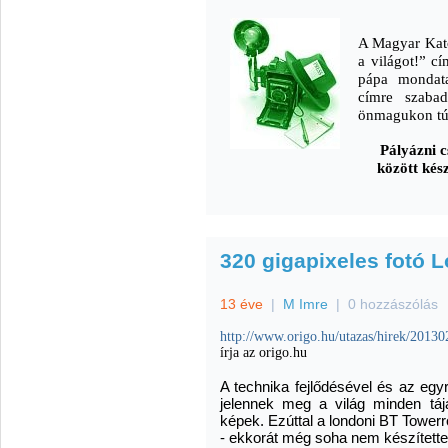
A Magyar Kat
a világot!” cí
pápa mondata
címre szabad
önmagukon túl
Pályázni c
között kész
320 gigapixeles fotó 
13 éve
|
M Imre
|
0 hozzászólás
http://www.origo.hu/utazas/hirek/20130
írja az origo.hu
A technika fejlődésével és az egy
jelennek meg a világ minden tájá
képek. Ezúttal a londoni BT Towerr
- ekkorát még soha nem készítettek 