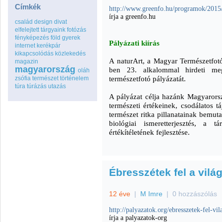
Címkék
http://www.greenfo.hu/programok/2015/
írja a greenfo.hu
család
design
divat
elfelejtett tárgyaink
fotózás
fényképezés
föld
gyerek
Pályázati kiírás
internet
kerékpár
kikapcsolódás
közlekedés
A naturArt, a Magyar Természetfo
magazin
magyarország
ben 23. alkalommal hirdeti m
oláh
természetfotó pályázatát.
zsófia
természet
történelem
túra
túrázás
utazás
A pályázat célja hazánk Magyarors
természeti értékeinek, csodálatos t
természet ritka pillanatainak bemuta
biológiai ismeretterjesztés, a t
értékítéletének fejlesztése.
Ébresszétek fel a vilá
12 éve
|
M Imre
|
0 hozzászólás
http://palyazatok.org/ebresszetek-fel-vil
írja a palyazatok-org