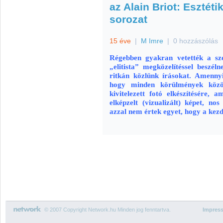
az Alain Briot: Esztéti
sorozat
15 éve
|
M Imre
|
0 hozzászólás
Régebben gyakran vetették a sze
„elitista” megközelítéssel beszé
ritkán közlünk írásokat. Amennyib
hogy minden körülmények közöt
kivitelezett fotó elkészítésére,
elképzelt (vizualizált) képet, n
azzal nem értek egyet, hogy a kez
© 2007 Copyright Network.hu Minden jog fenntartva.
Impres