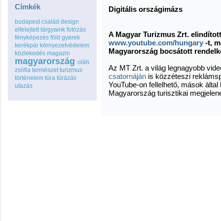
Címkék
Digitális országimázs
budapest
család
design
elfelejtett tárgyaink
fotózás
A Magyar Turizmus Zrt. elindítot
fényképezés
föld
gyerek
www.youtube.com/hungary
-t, 
kerékpár
környezetvédelem
Magyarország bocsátott rendelk
közlekedés
magazin
magyarország
oláh
Az MT Zrt. a világ legnagyobb vi
zsófia
természet
turizmus
csatornáján
is közzéteszi reklámspotj
történelem
túra
túrázás
YouTube-on fellelhető, mások által 
utazás
Magyarország turisztikai megjelen