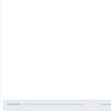
© 2007 Copyright Network.hu Minden jog fenntartva.
Impres