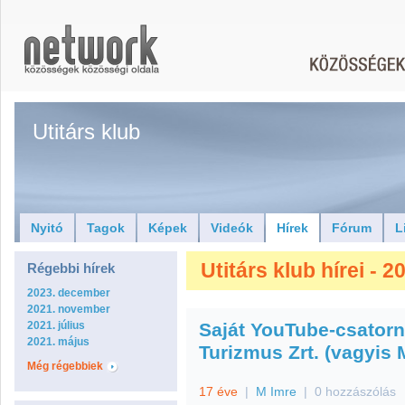
Utitárs klub
Nyitó
Tagok
Képek
Videók
Hírek
Fórum
L
Utitárs klub hírei - 20
Régebbi hírek
2023. december
2021. november
2021. július
Saját YouTube-csatorná
2021. május
Turizmus Zrt. (vagyis
Még régebbiek
17 éve
|
M Imre
|
0 hozzászólás