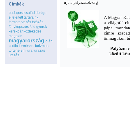
írja a palyazatok-org
Címkék
budapest
család
design
A Magyar Kat
elfelejtett tárgyaink
formatervezés
fotózás
a világot!” cí
fényképezés
föld
gyerek
pápa mondata
kerékpár
közlekedés
címre szabad
magazin
önmagukon túl
magyarország
oláh
zsófia
természet
turizmus
Pályázni c
történelem
túra
túrázás
között kész
utazás