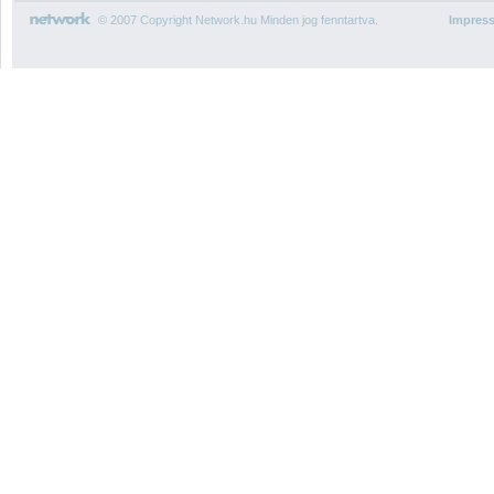
© 2007 Copyright Network.hu Minden jog fenntartva.
Impres