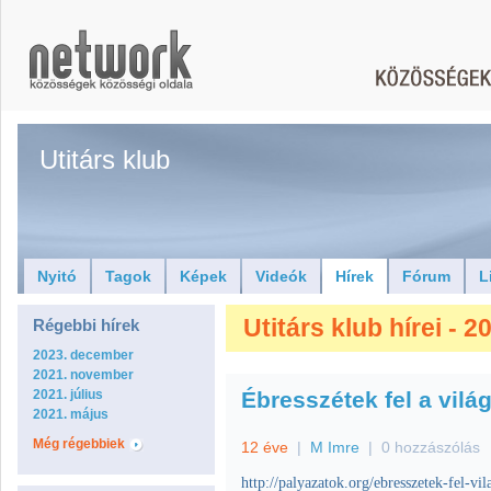
Utitárs klub
Nyitó
Tagok
Képek
Videók
Hírek
Fórum
L
Utitárs klub hírei - 
Régebbi hírek
2023. december
2021. november
2021. július
Ébresszétek fel a vilá
2021. május
Még régebbiek
12 éve
|
M Imre
|
0 hozzászólás
http://palyazatok.org/ebresszetek-fel-vil