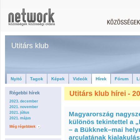
Utitárs klub
Nyitó
Tagok
Képek
Videók
Hírek
Fórum
L
Utitárs klub hírei - 
Régebbi hírek
2023. december
2021. november
2021. július
Magyarország nagyszer
2021. május
különös tekintettel a
Még régebbiek
– a Bükknek–mai helyr
arculatának kialakulásá