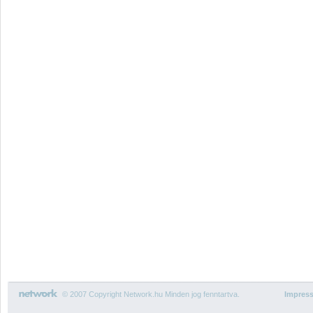
© 2007 Copyright Network.hu Minden jog fenntartva.
Impres