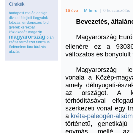
Címkék
16 éve
|
M Imre
|
0 hozzászólás
budapest
család
design
divat
elfelejtett tárgyaink
Bevezetés, általáno
fotózás
fényképezés
föld
gyerek
kerékpár
közlekedés
magazin
Magyarország Európ
magyarország
oláh
zsófia
természet
turizmus
ellenére ez a 930
történelem
túra
túrázás
utazás
változatos és bonyolult 
Magyarország leg
vonala a Közép-magyar
amely délnyugati-észak
az országot. A
térhódításával elfog
szerkezeti vonal egy
t
a
kréta-paleogén-alsóm
történetű, genetikájú
egymás mellé az Eu