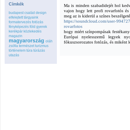
Címkék
Ma is minden szabadidejét hol kedvt
vajon hogy lett profi rovarfotós é
budapest
család
design
meg az is kiderül a színes beszélget
elfelejtett tárgyaink
https://soundcloud.com/user-99472
formatervezés
fotózás
rovarfotos
fényképezés
föld
gyerek
hogy miért színpompásak festékanya
kerékpár
közlekedés
magazin
Európai nyelesszemű legyek n
magyarország
oláh
fókuszsorozatos fotózás, és miként l
zsófia
természet
turizmus
történelem
túra
túrázás
utazás