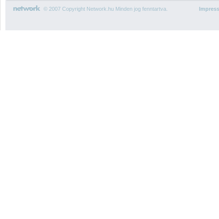
© 2007 Copyright Network.hu Minden jog fenntartva.
Impres