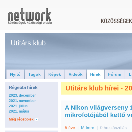
Utitárs klub
Nyitó
Tagok
Képek
Videók
Hírek
Fórum
L
Utitárs klub hírei - 20
Régebbi hírek
2023. december
2021. november
2021. július
A Nikon világverseny 
2021. május
mikrofotójából kettő v
Még régebbiek
5 éve
|
M Imre
|
0 hozzászólás