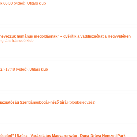
ak
00:00 (videó)
,
Utitárs klub
e nevezzük humánus megoldásnak” – gyérítik a vaddisznókat a Hegyvidéken
igitális Irástudó klub
2.)
17:48 (videó)
,
Utitárs klub
gazgatóság Szentjánosbogár-néző túrái
(blogbejegyzés)
 óceán!” | 5.rész - Varázslatos Magyarország - Duna-Dráva Nemzeti Park