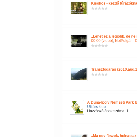
Kisokos - kezdő túrázókn
„Lehet ez a legjobb, de n
00:00 (videó)
,
NetPolgár - D
Transzfogaras (2010.aug.1
A Duna-Ipoly Nemzeti Park I
Utitárs klub
Hozzászólások száma: 1
„Ma egy fészek, holnap az