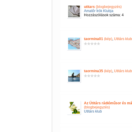
utitars
(blogbejegyzés)
Amatőr Írók Klubja
Hozzászólások száma: 4
taormina01
(kép)
,
Utitárs klub
taormina35
(kép)
,
Utitárs klub
Az Útitárs rádióműsor és má
(blogbejegyzés)
Utitárs klub