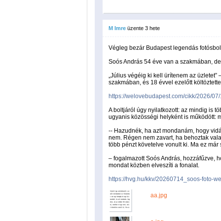
M Imre
üzente
3 hete
Végleg bezár Budapest legendás fotósbol
Soós András 54 éve van a szakmában, de 
„Július végéig ki kell ürítenem az üzletet
szakmában, és 18 évvel ezelőtt költöztette
https://welovebudapest.com/cikk/2026/07/
A boltjáról úgy nyilatkozott: az mindig is t
ugyanis közösségi helyként is működött: ma
-- Hazudnék, ha azt mondanám, hogy vidám
nem. Régen nem zavart, ha behoztak valam
több pénzt követelve vonult ki. Ma ez már 
– fogalmazott Soós András, hozzáfűzve, 
mondat közben elveszíti a fonalat.
https://hvg.hu/kkv/20260714_soos-foto-w
aa.jpg