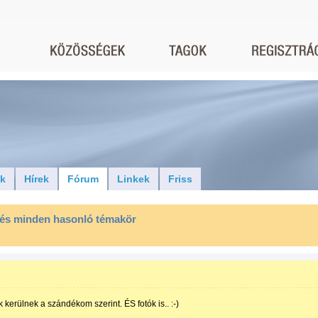
ók
Hírek
Fórum
Linkek
Friss
 és minden hasonló témakör
 kerülnek a szándékom szerint. ÉS fotók is.. :-)