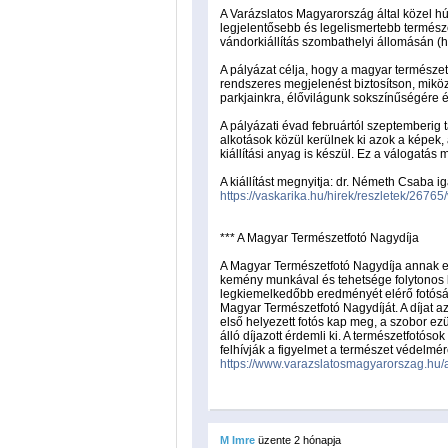
A Varázslatos Magyarország által közel 
legjelentősebb és legelismertebb természe
vándorkiállítás szombathelyi állomásán (h
A pályázat célja, hogy a magyar természet
rendszeres megjelenést biztosítson, miköz
parkjainkra, élővilágunk sokszínűségére é
A pályázati évad februártól szeptemberig t
alkotások közül kerülnek ki azok a képek,
kiállítási anyag is készül. Ez a válogatás
A kiállítást megnyitja: dr. Németh Csaba 
https://vaskarika.hu/hirek/reszletek/26
*** A Magyar Természetfotó Nagydíja
A Magyar Természetfotó Nagydíja annak e
kemény munkával és tehetsége folytonos b
legkiemelkedőbb eredményét elérő fotósána
Magyar Természetfotó Nagydíját. A díjat a
első helyezett fotós kap meg, a szobor ez
álló díjazott érdemli ki. A természetfotó
felhívják a figyelmet a természet védelmé
https://www.varazslatosmagyarorszag.hu/
M Imre
üzente
2 hónapja