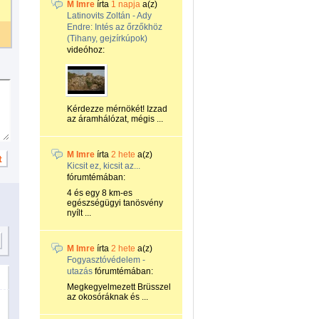
M Imre
írta
1 napja
a(z)
Latinovits Zoltán - Ady
Endre: Intés az őrzőkhöz
(Tihany, gejzírkúpok)
videóhoz:
Kérdezze mérnökét! Izzad
az áramhálózat, mégis ...
M Imre
írta
2 hete
a(z)
Kicsit ez, kicsit az...
fórumtémában:
4 és egy 8 km-es
egészségügyi tanösvény
nyílt ...
M Imre
írta
2 hete
a(z)
Fogyasztóvédelem -
utazás
fórumtémában:
Megkegyelmezett Brüsszel
az okosóráknak és ...