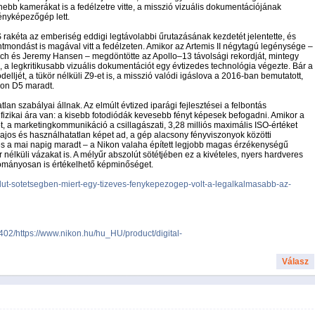
ebb kamerákat is a fedélzetre vitte, a misszió vizuális dokumentációjának
ényképezőgép lett.
rakéta az emberiség eddigi legtávolabbi űrutazásának kezdetét jelentette, és
ntmondást is magával vitt a fedélzeten. Amikor az Artemis II négytagú legénysége –
och és Jeremy Hansen – megdöntötte az Apollo–13 távolsági rekordját, mintegy
, a legkritikusabb vizuális dokumentációt egy évtizedes technológia végezte. Bár a
elljét, a tükör nélküli Z9-et is, a misszió valódi igáslova a 2016-ban bemutatott,
on D5 maradt.
lan szabályai állnak. Az elmúlt évtized iparági fejlesztései a felbontás
fizikai ára van: a kisebb fotodiódák kevesebb fényt képesek befogadni. Amikor a
, a marketingkommunikáció a csillagászati, 3,28 milliós maximális ISO-értéket
zajos és használhatatlan képet ad, a gép alacsony fényviszonyok közötti
– és a mai napig maradt – a Nikon valaha épített legjobb magas érzékenységű
nélküli vázakat is. A mélyűr abszolút sötétjében ez a kivételes, nyers hardveres
dományosan is értékelhető képminőséget.
olut-sotetsegben-miert-egy-tizeves-fenykepezogep-volt-a-legalkalmasabb-az-
02/https://www.nikon.hu/hu_HU/product/digital-
Válasz