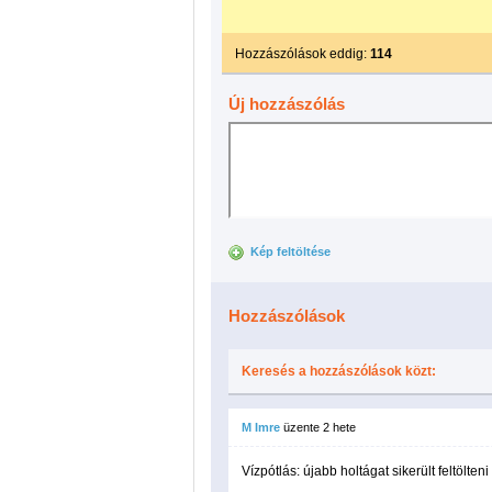
Hozzászólások eddig:
114
Új hozzászólás
Kép feltöltése
Hozzászólások
Keresés a hozzászólások közt:
M Imre
üzente
2 hete
Vízpótlás: újabb holtágat sikerült feltölten