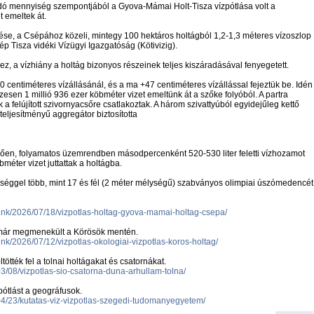
ndó mennyiség szempontjából a Gyova-Mámai Holt-Tisza vízpótlása volt a
t emeltek át.
ése, a Csépához közeli, mintegy 100 hektáros holtágból 1,2-1,3 méteres vízoszlop
p Tisza vidéki Vízügyi Igazgatóság (Kötivizig).
, a vízhiány a holtág bizonyos részeinek teljes kiszáradásával fenyegetett.
0 centiméteres vízállásánál, és a ma +47 centiméteres vízállással fejeztük be. Idén
zesen 1 millió 936 ezer köbméter vizet emeltünk át a szőke folyóból. A partra
 a felújított szivornyacsőre csatlakoztak. A három szivattyúból egyidejűleg kettő
eljesítményű aggregátor biztosította
lően, folyamatos üzemrendben másodpercenként 520-530 liter feletti vízhozamot
méter vizet juttattak a holtágba.
iséggel több, mint 17 és fél (2 méter mélységű) szabványos olimpiai úszómedencét
kunk/2026/07/18/vizpotlas-holtag-gyova-mamai-holtag-csepa/
ág már megmenekült a Körösök mentén.
unk/2026/07/12/vizpotlas-okologiai-vizpotlas-koros-holtag/
tték fel a tolnai holtágakat és csatornákat.
3/08/vizpotlas-sio-csatorna-duna-arhullam-tolna/
zpótlást a geográfusok.
04/23/kutatas-viz-vizpotlas-szegedi-tudomanyegyetem/