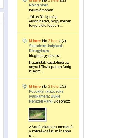
M Imre
írta
2 hete
a(z)
Rövid hírek
fórumtémában:
Július 31-ig még
eldöntheted, hogy melyik
bagolyféle legyen ...
M Imre
írta
2 hete
a(z)
Strandolás kutyával:
Délegyháza
blogbejegyzéshez:
Naturisták küzdelmei az
ányási Tisza-parton Amíg
le nem ...
M Imre
írta
2 hete
a(z)
Pocokkal játszó róka
(vadkamera: Bükki
Nemzeti Park)
videóhoz:
A Vadászkamara mentené
a kotorékozást, már abba
is ...