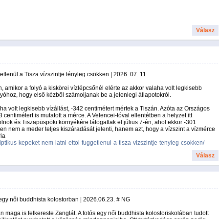
Válasz
etlenül a Tisza vízszintje tényleg csökken | 2026. 07. 11.
, amikor a folyó a kiskörei vízlépcsőnél elérte az akkor valaha volt legkisebb
folyóhoz, hogy első kézből számoljanak be a jelenlegi állapotokról.
aha volt legkisebb vízállást, -342 centimétert mértek a Tiszán. Azóta az Országos
centimétert is mutatott a mérce. A Velencei-tóval ellentétben a helyzet itt
lnok és Tiszapüspöki környékére látogattak el július 7-én, ahol ekkor -301
sen nem a meder teljes kiszáradását jelenti, hanem azt, hogy a vízszint a vízmérce
ria
tikus-kepeket-nem-latni-ettol-fuggetlenul-a-tisza-vizszintje-tenyleg-csokken/
Válasz
egy női buddhista kolostorban | 2026.06.23. # NG
aga is felkereste Zanglát. A fotós egy női buddhista kolostoriskolában tudott