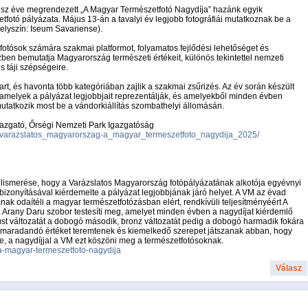
húsz éve megrendezett „A Magyar Természetfotó Nagydíja” hazánk egyik
tfotó pályázata. Május 13-án a tavalyi év legjobb fotográfiái mutatkoznak be a
elyszín: Iseum Savariense).
fotósok számára szakmai platformot, folyamatos fejlődési lehetőséget és
ben bemutatja Magyarország természeti értékeit, különös tekintettel nemzeti
s táji szépségeire.
art, és havonta több kategóriában zajlik a szakmai zsűrizés. Az év során készült
 amelyek a pályázat legjobbjait reprezentálják, és amelyekből minden évben
 mutatkozik most be a vándorkiállítás szombathelyi állomásán.
igazgató, Őrségi Nemzeti Park Igazgatóság
765/varazslatos_magyarorszag-a_magyar_termeszetfoto_nagydija_2025/
lismerése, hogy a Varázslatos Magyarország fotópályázatának alkotója egyévnyi
izonyításával kiérdemelte a pályázat legjobbjának járó helyet. A VM az évad
k odaítéli a magyar természetfotózásban elért, rendkívüli teljesítményéért A
z Arany Daru szobor testesíti meg, amelyet minden évben a nagydíjat kiérdemlő
üst változatát a dobogó második, bronz változatát pedig a dobogó harmadik fokára
sok maradandó értéket teremtenek és kiemelkedő szerepet játszanak abban, hogy
re, a nagydíjjal a VM ezt köszöni meg a természetfotósoknak.
a-magyar-termeszetfoto-nagydija
Válasz