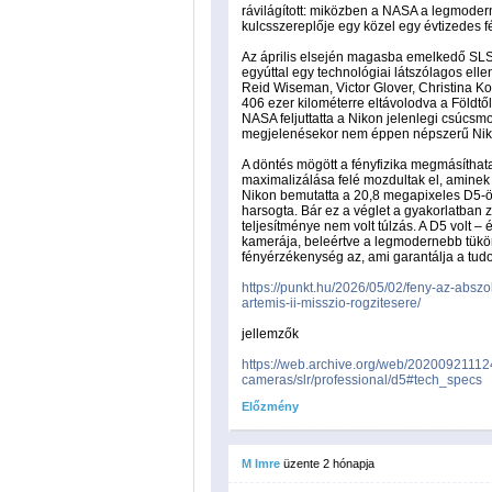
rávilágított: miközben a NASA a legmodern
kulcsszereplője egy közel egy évtizedes f
Az április elsején magasba emelkedő SLS 
egyúttal egy technológiai látszólagos elle
Reid Wiseman, Victor Glover, Christina K
406 ezer kilométerre eltávolodva a Földtől
NASA feljuttatta a Nikon jelenlegi csúcsmod
megjelenésekor nem éppen népszerű Nik
A döntés mögött a fényfizika megmásíthatat
maximalizálása felé mozdultak el, aminek 
Nikon bemutatta a 20,8 megapixeles D5-öt
harsogta. Bár ez a véglet a gyakorlatban 
teljesítménye nem volt túlzás. A D5 volt 
kamerája, beleértve a legmodernebb tükör 
fényérzékenység az, ami garantálja a tu
https://punkt.hu/2026/05/02/feny-az-absz
artemis-ii-misszio-rogzitesere/
jellemzők
https://web.archive.org/web/202009211124
cameras/slr/professional/d5#tech_specs
Előzmény
M Imre
üzente
2 hónapja