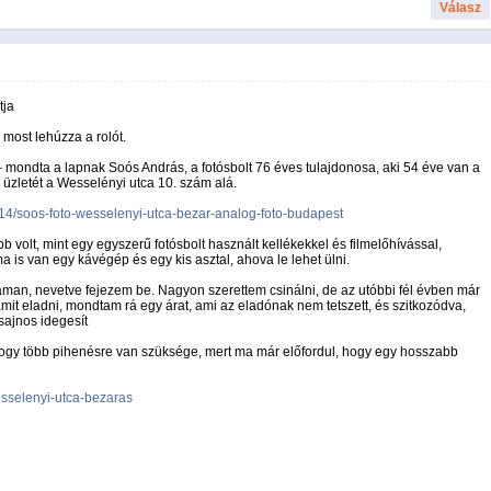
Válasz
tja
most lehúzza a rolót.
” – mondta a lapnak Soós András, a fotósbolt 76 éves tulajdonosa, aki 54 éve van a
 üzletét a Wesselényi utca 10. szám alá.
14/soos-foto-wesselenyi-utca-bezar-analog-foto-budapest
öbb volt, mint egy egyszerű fotósbolt használt kellékekkel és filmelőhívással,
 is van egy kávégép és egy kis asztal, ahova le lehet ülni.
an, nevetve fejezem be. Nagyon szerettem csinálni, de az utóbbi fél évben már
it eladni, mondtam rá egy árat, ami az eladónak nem tetszett, és szitkozódva,
sajnos idegesít
hogy több pihenésre van szüksége, mert ma már előfordul, hogy egy hosszabb
esselenyi-utca-bezaras