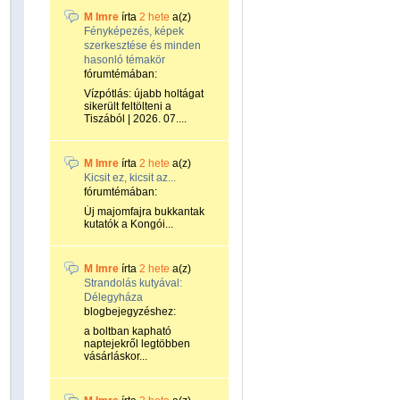
M Imre
írta
2 hete
a(z)
Fényképezés, képek
szerkesztése és minden
hasonló témakör
fórumtémában:
Vízpótlás: újabb holtágat
sikerült feltölteni a
Tiszából | 2026. 07....
M Imre
írta
2 hete
a(z)
Kicsit ez, kicsit az...
fórumtémában:
Új majomfajra bukkantak
kutatók a Kongói...
M Imre
írta
2 hete
a(z)
Strandolás kutyával:
Délegyháza
blogbejegyzéshez:
a boltban kapható
naptejekről legtöbben
vásárláskor...