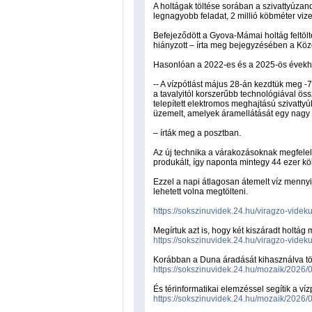
A holtágak töltése sorában a szivattyúza
legnagyobb feladat, 2 millió köbméter vize
Befejeződött a Gyova-Mámai holtág feltölt
hiányzott – írta meg bejegyzésében a Közé
Hasonlóan a 2022-es és a 2025-ös évekhez
-- A vízpótlást május 28-án kezdtük meg -7
a tavalyitól korszerűbb technológiával öss
telepített elektromos meghajtású szivattyúk
üzemelt, amelyek áramellátását egy nagy t
– írták meg a posztban.
Az új technika a várakozásoknak megfele
produkált, így naponta mintegy 44 ezer köb
Ezzel a napi átlagosan átemelt víz menny
lehetett volna megtölteni.
https://sokszinuvidek.24.hu/viragzo-vide
Megírtuk azt is, hogy két kiszáradt holt
https://sokszinuvidek.24.hu/viragzo-videk
Korábban a Duna áradását kihasználva töltö
https://sokszinuvidek.24.hu/mozaik/2026/0
És térinformatikai elemzéssel segítik a ví
https://sokszinuvidek.24.hu/mozaik/2026/