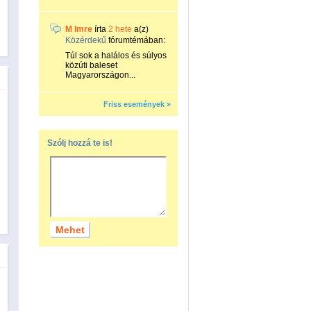
M Imre
írta
2 hete
a(z)
Közérdekű
fórumtémában:
Túl sok a halálos és súlyos
közúti baleset
Magyarországon...
Friss események »
Szólj hozzá te is!