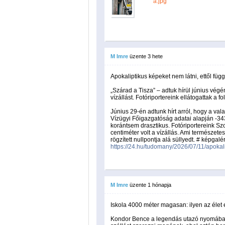
a.jpg
M Imre
üzente
3 hete
Apokaliptikus képeket nem látni, ettől függ
„Szárad a Tisza” – adtuk hírül június végén
vízállást. Fotóriportereink ellátogattak a 
Június 29-én adtunk hírt arról, hogy a val
Vízügyi Főigazgatóság adatai alapján -343 
korántsem drasztikus. Fotóriportereink Szo
centiméter volt a vízállás. Ami természete
rögzített nullpontja alá süllyedt. # képgalé
https://24.hu/tudomany/2026/07/11/apokalip
M Imre
üzente
1 hónapja
Iskola 4000 méter magasan: ilyen az élet 
Kondor Bence a legendás utazó nyomában m