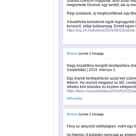
szállást szerezni magának, ahol aztán bep
megismerte Devinát, egy tanítót, aki új m
Régi szokások, új megközelítések egy tibe
A buddhista kolostorok egyik legnagyobb k
korszerű, világi tudásanyag. Emiatt egyre
https://ng.24.hu/kultura/2026/06/23/iskol
M Imre
üzente
2 hónapja
Nagy északifény-kergető kerékpártúra Iz
Szépkilátás | 2024. március 2.
Egy izlandi kerékpártúrán azzal kell számol
tekerni. Ha viszont megjavul az idő, csodá
öthetes kört Izlandon és közben elképesztő
https://telex.hu/szepkilatas/2024/03/02/iz
Előzmény
M Imre
üzente
2 hónapja
Fény az abszolút sötétségben: miért egy t
Az Artemis–II küldetés nemcsak az emberi 