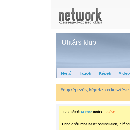
Utitárs klub
Nyitó
Tagok
Képek
Vide
Fényképezés, képek szerkesztése
Ezt a témát
M Imre
indította
3 éve
Ebbe a fórumba hasznos tutorialok, leírások