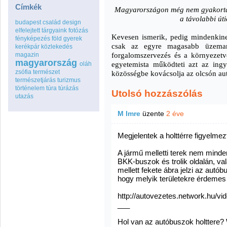
Címkék
Magyarországon még nem gyakorta 
a távolabbi út
budapest
család
design
elfelejtett tárgyaink
fotózás
Kevesen ismerik, pedig mindenkine
fényképezés
föld
gyerek
csak az egyre magasabb üzeman
kerékpár
közlekedés
forgalomszervezés és a környezetv
magazin
magyarország
egyetemista működteti azt az ing
oláh
zsófia
természet
közösségbe kovácsolja az olcsón au
természetjárás
turizmus
történelem
túra
túrázás
Utolsó hozzászólás
utazás
M Imre
üzente
2 éve
Megjelentek a holttérre figyelme
A jármű melletti terek nem minde
BKK-buszok és trolik oldalán, val
mellett fekete ábra jelzi az autó
hogy melyik területekre érdemes
http://autovezetes.network.hu/v
___
Hol van az autóbuszok holttere? W