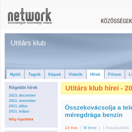
Utitárs klub
Nyitó
Tagok
Képek
Videók
Hírek
Fórum
L
Utitárs klub hírei - 2
Régebbi hírek
2023. december
2021. november
2021. július
Összekovácsolja a tel
2021. május
méregdrága benzin
Még régebbiek
14 éve
|
M Imre
|
1 hozzászólás