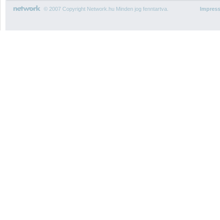
© 2007 Copyright Network.hu Minden jog fenntartva.
Impres