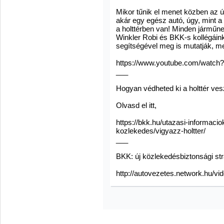
Mikor tűnik el menet közben az útr
akár egy egész autó, úgy, mint a
a holttérben van! Minden járműn
Winkler Robi és BKK-s kollégáink
segítségével meg is mutatják, m
https://www.youtube.com/watc
___
Hogyan védheted ki a holttér ves
Olvasd el itt,
https://bkk.hu/utazasi-informaci
kozlekedes/vigyazz-holtter/
___
BKK: új közlekedésbiztonsági str
http://autovezetes.network.hu/vi