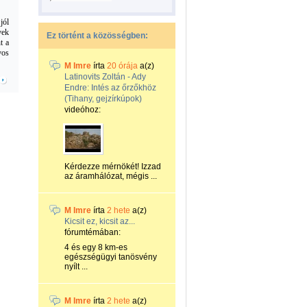
jól
yek
Ez történt a közösségben:
t a
yos
M Imre
írta
20 órája
a(z)
Latinovits Zoltán - Ady
Endre: Intés az őrzőkhöz
(Tihany, gejzírkúpok)
videóhoz:
Kérdezze mérnökét! Izzad
az áramhálózat, mégis ...
M Imre
írta
2 hete
a(z)
Kicsit ez, kicsit az...
fórumtémában:
4 és egy 8 km-es
egészségügyi tanösvény
nyílt ...
M Imre
írta
2 hete
a(z)