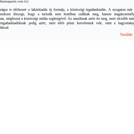
gatlanmagazin.com (x)
ágra is elérkezett a lakáskiadás új formája, a közösségi ingatlankiadás. A nyugaton már 
endszer lényege, hogy a turisták nem hotelban szállnak meg, hanem magánszemél
iban, méghozzá a közösségi média segítségével. Az utazóknak azért éri meg, mert olcsóbb min
 ingatlankiadóknak pedig azért, mert több pénzt kereshetnek vele, mint a hagyomán
dással.
Tovább