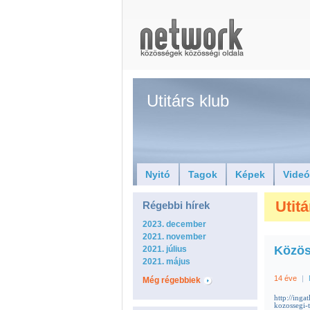
Utitárs klub
Nyitó
Tagok
Képek
Vide
Utitá
Régebbi hírek
2023. december
2021. november
Közös
2021. július
2021. május
14 éve
|
Még régebbiek
http://ing
kozossegi-