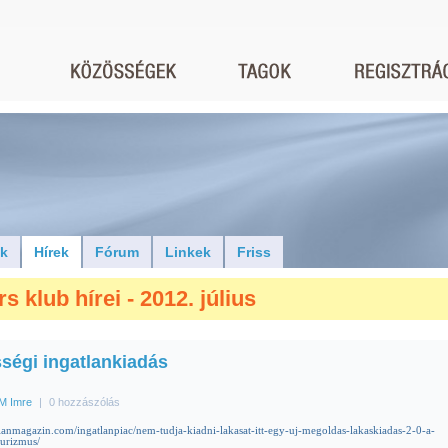
ók
Hírek
Fórum
Linkek
Friss
rs klub hírei - 2012. július
ségi ingatlankiadás
M Imre
|
0 hozzászólás
atlanmagazin.com/ingatlanpiac/nem-tudja-kiadni-lakasat-itt-egy-uj-megoldas-lakaskiadas-2-0-a-
turizmus/