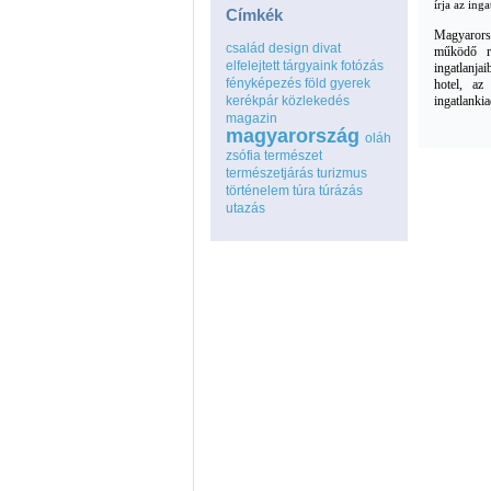
írja az in
Címkék
Magyarorsz
család
design
divat
működő r
elfelejtett tárgyaink
fotózás
ingatlanja
fényképezés
föld
gyerek
hotel, az
kerékpár
közlekedés
ingatlankia
magazin
magyarország
oláh
zsófia
természet
természetjárás
turizmus
történelem
túra
túrázás
utazás