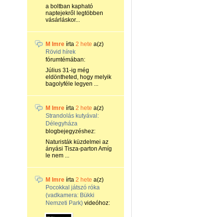
a boltban kapható
naptejekről legtöbben
vásárláskor...
M Imre
írta
2 hete
a(z)
Rövid hírek
fórumtémában:
Július 31-ig még
eldöntheted, hogy melyik
bagolyféle legyen ...
M Imre
írta
2 hete
a(z)
Strandolás kutyával:
Délegyháza
blogbejegyzéshez:
Naturisták küzdelmei az
ányási Tisza-parton Amíg
le nem ...
M Imre
írta
2 hete
a(z)
Pocokkal játszó róka
(vadkamera: Bükki
Nemzeti Park)
videóhoz: