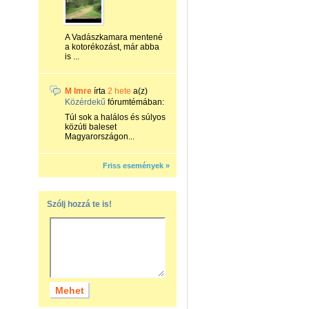
A Vadászkamara mentené
a kotorékozást, már abba
is ...
M Imre
írta
2 hete
a(z)
Közérdekű
fórumtémában:
Túl sok a halálos és súlyos
közúti baleset
Magyarországon...
Friss események »
Szólj hozzá te is!