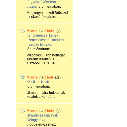
Fogyasztóvédelem -
utazás
fórumtémában:
Megkegyelmezett Brüsszel
az okosóráknak és ...
M Imre
írta
2 hete
a(z)
Fényképezés, képek
szerkesztése és minden
hasonló témakör
fórumtémában:
Vízpótlás: újabb holtágat
sikerült feltölteni a
Tiszából | 2026. 07....
M Imre
írta
2 hete
a(z)
Kicsit ez, kicsit az...
fórumtémában:
Új majomfajra bukkantak
kutatók a Kongói...
M Imre
írta
2 hete
a(z)
Strandolás kutyával:
Délegyháza
blogbejegyzéshez: