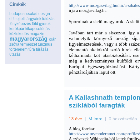
Címkék
http://www.mozgasvilag.hu/hir/a-sibale
írja a mozgasvilag.hu
budapest
család
design
elfelejtett tárgyaink
fotózás
Spórolnak a síelő magyarok. A síelő
fényképezés
föld
gyerek
kerékpár
kikapcsolódás
Javában tart már a síszezon, így 
közlekedés
magazin
magyarország
valamelyik környező ország sípa
oláh
figyelmeztetések, vagy a több százez
zsófia
természet
turizmus
életmentő akciókról szóló hírek el
történelem
túra
túrázás
utazás
kétharmada köt utasbiztosítást, ese
még a kedvezményes külföldi orvo
Európai Egészségbiztosítási Kár
pénztárcájában lapul ott.
A Kailashnath templom
sziklából faragták
13 éve
|
M Imre
|
0 hozzászólás
A blog forrása:
http://www.mymodernmet.com/profiles/b
A szövegek Wikipedia-ból lettek fordítv