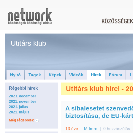
Utitárs klub
Nyitó
Tagok
Képek
Videók
Hírek
Fórum
L
Utitárs klub hírei - 2
Régebbi hírek
2023. december
2021. november
2021. július
A síbalesetet szenve
2021. május
biztosítása, de EU-kár
Még régebbiek
13 éve
|
M Imre
|
0 hozzászólás