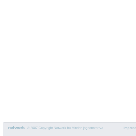
© 2007 Copyright Network.hu Minden jog fenntartva.
Impres