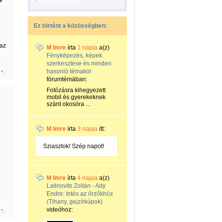
Ez történt a közösségben:
 az
M Imre
írta
1 napja
a(z)
Fényképezés, képek
szerkesztése és minden
hasonló témakör
fórumtémában:
Fotózásra kihegyezett
mobil és gyerekeknek
szánt okosóra ...
M Imre
írta
3 napja
itt:
Sziasztok! Szép napot!
M Imre
írta
4 napja
a(z)
Latinovits Zoltán - Ady
Endre: Intés az őrzőkhöz
(Tihany, gejzírkúpok)
videóhoz: