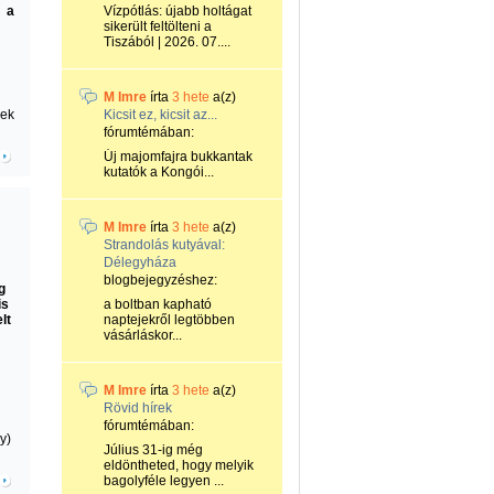
t a
Vízpótlás: újabb holtágat
sikerült feltölteni a
Tiszából | 2026. 07....
M Imre
írta
3 hete
a(z)
vek
Kicsit ez, kicsit az...
fórumtémában:
Új majomfajra bukkantak
kutatók a Kongói...
M Imre
írta
3 hete
a(z)
Strandolás kutyával:
Délegyháza
blogbejegyzéshez:
g
is
a boltban kapható
lt
naptejekről legtöbben
vásárláskor...
M Imre
írta
3 hete
a(z)
Rövid hírek
fórumtémában:
y)
Július 31-ig még
eldöntheted, hogy melyik
bagolyféle legyen ...