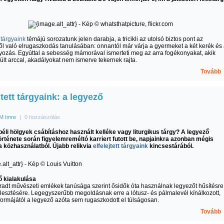
t tárgyaink
témájú sorozatunk jelen darabja, a tricikli az utolsó biztos pont az
ől való elrugaszkodás tanulásában: onnantól már várja a gyermeket a két kerék és
ozás. Egyúttal a sebesség mámorával ismerteti meg az arra fogékonyakat, akik
ült arccal, akadályokat nem ismerve tekernek rajta.
Tovább
jtett tárgyaink: a legyező
M Imre
|
0 hozzászólás
éli hölgyek csábításhoz használt kelléke vagy liturgikus tárgy? A legyező
rténete során figyelemreméltó karriert futott be, napjainkra azonban mégis
a közhasználatból. Újabb relikvia
elfelejtett tárgyaink
kincsestárából.
ő kialakulása
adt művészeti emlékek tanúsága szerint ősidők óta használnak legyezőt hűsítésre
élesztésére. Legegyszerűbb megoldásnak erre a lótusz- és pálmalevél kínálkozott,
ormájától a legyező azóta sem rugaszkodott el túlságosan.
Tovább