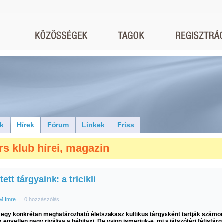
ók
Hírek
Fórum
Linkek
Friss
rs klub hírei, magazin
tett tárgyaink: a tricikli
M Imre
|
0 hozzászólás
it egy konkrétan meghatározható életszakasz kultikus tárgyaként tartják számo
egyetlen nagy riválisa a bébitaxi. De vajon ismerjük-e, mi a játszótéri fétistár