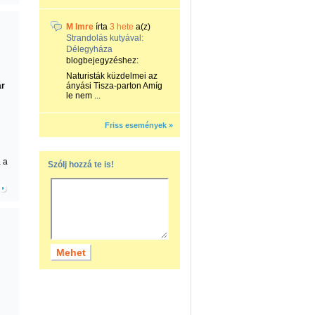
M Imre
írta
3 hete
a(z)
Strandolás kutyával:
Délegyháza
blogbejegyzéshez:
Naturisták küzdelmei az
ár
ányási Tisza-parton Amíg
le nem ...
Friss események »
 a
Szólj hozzá te is!