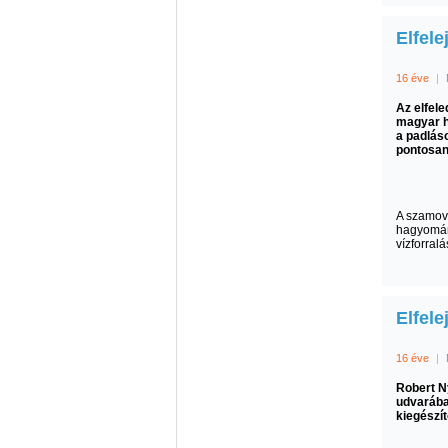
Elfele
16 éve
|
Az elfele
magyar h
a padlás
pontosan,
A szamová
hagyomány
vízforral
Elfele
16 éve
|
Robert 
udvarába
kiegészí