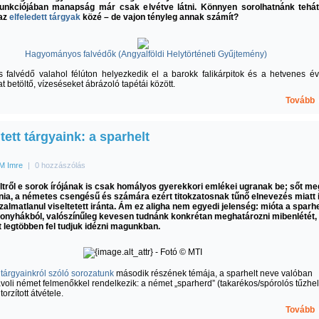
funkciójában manapság már csak elvétve látni. Könnyen sorolhatnánk tehá
 az
elfeledett tárgyak
közé – de vajon tényleg annak számít?
Hagyományos falvédők (Angyalföldi Helytörténeti Gyűjtemény)
os falvédő valahol félúton helyezkedik el a barokk falikárpitok és a hetvenes é
at betöltő, vízeséseket ábrázoló tapétái között.
Tovább
jtett tárgyaink: a sparhelt
M Imre
|
0 hozzászólás
ltről e sorok írójának is csak homályos gyerekkori emlékei ugranak be; sőt me
ania, a németes csengésű és számára ezért titokzatosnak tűnő elnevezés miatt 
zalmatlanul viseltetett iránta. Ám ez aligha nem egyedi jelenség: mióta a sparhe
 konyhákból, valószínűleg kevesen tudnánk konkrétan meghatározni mibenlétét,
 legtöbben fel tudjuk idézni magunkban.
t tárgyainkról szóló sorozatunk
második részének témája, a sparhelt neve valóban
ávoli német felmenőkkel rendelkezik: a német „sparherd” (takarékos/spórolós tűzhel
torzított átvétele.
Tovább