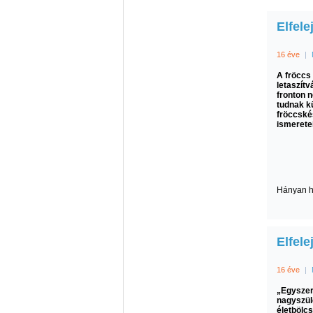
Elfele
16 éve
|
A fröccs
letaszítv
fronton 
tudnak k
fröccské
ismerete
Hányan ha
Elfele
16 éve
|
„Egyszer
nagyszü
életbölc