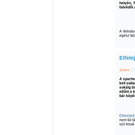
helyén, 
falvédőt
A felirat
egész fal
Elfele
16 éve
|
A sparhe
kell vall
sokáig bi
eltűnt a
bár képét
Elfelejtet
nem túl t
szó kissé 