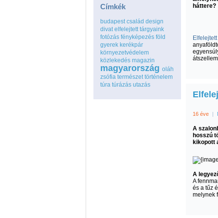
Címkék
háttere?
budapest
család
design
divat
elfelejtett tárgyaink
fotózás
fényképezés
föld
Elfelejtet
gyerek
kerékpár
anyaföldt
egyensúly
környezetvédelem
átszellem
közlekedés
magazin
magyarország
oláh
zsófia
természet
történelem
túra
túrázás
utazás
Elfele
16 éve
|
A szalonb
hosszú tö
kikopott 
A legyez
A fennmar
és a tűz 
melynek f