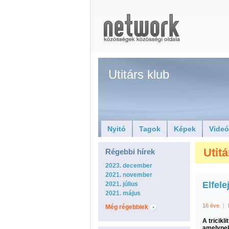
Utitárs klub
Nyitó
Tagok
Képek
Vide
Utitá
Régebbi hírek
2023. december
2021. november
Elfelej
2021. július
2021. május
16 éve
|
Még régebbiek
A tricikl
amelynek 