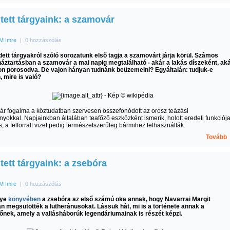
jtett tárgyaink: a szamovár
M Imre
|
0 hozzászólás
dett tárgyakról szóló sorozatunk első tagja a szamovárt járja körül. Számos
áztartásban a szamovár a mai napig megtalálható - akár a lakás díszeként, ak
on porosodva. De vajon hányan tudnánk beüzemelni? Egyáltalán: tudjuk-e
 mire is való?
r fogalma a köztudatban szervesen összefonódott az orosz teázási
okkal. Napjainkban általában teafőző eszközként ismerik, holott eredeti funkciója
ás; a felforralt vizet pedig természetszerűleg bármihez felhasználták.
Tovább
jtett tárgyaink: a zsebóra
M Imre
|
0 hozzászólás
Nye
könyvében
a zsebóra az első számú oka annak, hogy Navarrai Margit
n megsütötték a lutheránusokat. Lássuk hát, mi is a története annak a
tőnek, amely a vallásháborúk legendáriumainak is részét képzi.