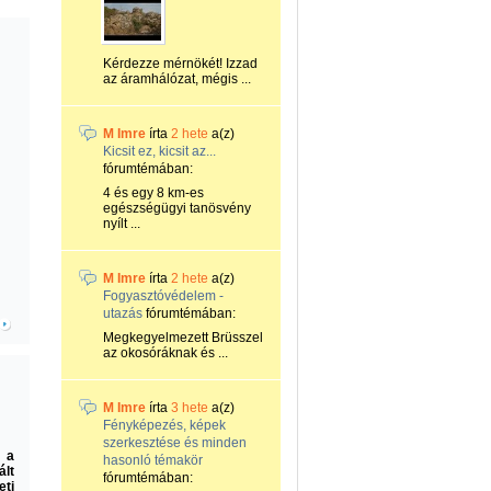
Kérdezze mérnökét! Izzad
az áramhálózat, mégis ...
M Imre
írta
2 hete
a(z)
Kicsit ez, kicsit az...
fórumtémában:
4 és egy 8 km-es
egészségügyi tanösvény
nyílt ...
M Imre
írta
2 hete
a(z)
Fogyasztóvédelem -
utazás
fórumtémában:
Megkegyelmezett Brüsszel
az okosóráknak és ...
M Imre
írta
3 hete
a(z)
Fényképezés, képek
szerkesztése és minden
t a
hasonló témakör
lt
fórumtémában:
eti