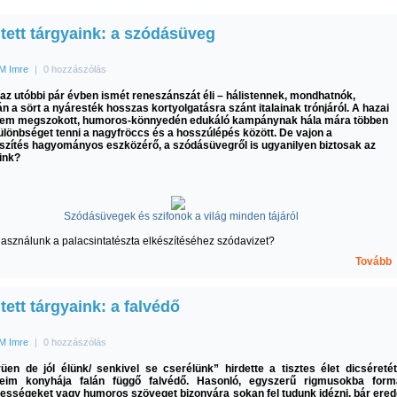
jtett tárgyaink: a szódásüveg
M Imre
|
0 hozzászólás
 az utóbbi pár évben ismét reneszánszát éli – hálistennek, mondhatnók,
án a sört a nyáresték hosszas kortyolgatásra szánt italainak trónjáról. A hazai
nem megszokott, humoros-könnyedén edukáló kampánynak hála mára többen
ülönbséget tenni a nagyfröccs és a hosszúlépés között. De vajon a
szítés hagyományos eszközérő, a szódásüvegről is ugyanilyen biztosak az
ink?
Szódásüvegek és szifonok a világ minden tájáról
sználunk a palacsintatészta elkészítéséhez szódavizet?
Tovább
jtett tárgyaink: a falvédő
M Imre
|
0 hozzászólás
üen de jól élünk/ senkivel se cserélünk” hirdette a tisztes élet dicséreté
leim konyhája falán függő falvédő. Hasonló, egyszerű rigmusokba formá
sességeket vagy humoros szöveget bizonyára sokan fel tudunk idézni, bár ered