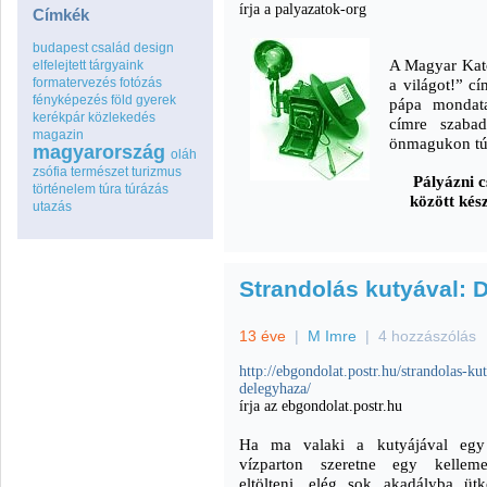
írja a palyazatok-org
Címkék
budapest
család
design
A Magyar Kat
elfelejtett tárgyaink
formatervezés
fotózás
a világot!” cí
fényképezés
föld
gyerek
pápa mondata
kerékpár
közlekedés
címre szabad
magazin
önmagukon túl
magyarország
oláh
zsófia
természet
turizmus
Pályázni c
történelem
túra
túrázás
között kész
utazás
Strandolás kutyával: 
13 éve
|
M Imre
|
4 hozzászólás
http://ebgondolat.postr.hu/strandolas-ku
delegyhaza/
írja az ebgondolat.postr.hu
Ha ma valaki a kutyájával egy 
vízparton szeretne egy kellem
eltölteni, elég sok akadályba üt