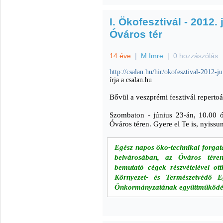
I. Ökofesztivál - 2012.
Óváros tér
14 éve
|
M Imre
|
0 hozzászólás
http://csalan.hu/hir/okofesztival-2012-
írja a csalan.hu
Bővül a veszprémi fesztivál repertoá
Szombaton - június 23-án, 10.00 ór
Óváros téren. Gyere el Te is, nyissu
Egész napos öko-technikai forgat
belvárosában, az Óváros téren
bemutató cégek részvételével ott
Környezet- és Természetvédő 
Önkormányzatának együttműködésé