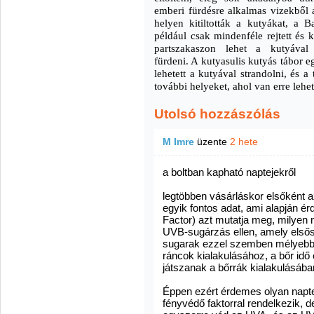
emberi fürdésre alkalmas vizekből 
helyen kitiltották a kutyákat, a B
például csak mindenféle rejtett és k
partszakaszon lehet a kutyával
fürdeni. A kutyasulis kutyás tábor 
lehetett a kutyával strandolni, és a
további helyeket, ahol van erre lehe
Utolsó hozzászólás
M Imre
üzente
2 hete
a boltban kapható naptejekről
legtöbben vásárláskor elsőként a
egyik fontos adat, ami alapján é
Factor) azt mutatja meg, milyen
UVB-sugárzás ellen, amely elsős
sugarak ezzel szemben mélyebbr
ráncok kialakulásához, a bőr idő 
játszanak a bőrrák kialakulásába
Éppen ezért érdemes olyan napte
fényvédő faktorral rendelkezik, d