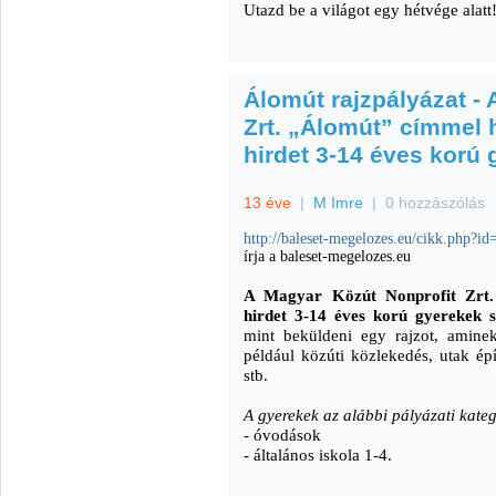
Utazd be a világot egy hétvége alatt
Álomút rajzpályázat -
Zrt. „Álomút” címmel h
hirdet 3-14 éves korú
13 éve
|
M Imre
|
0 hozzászólás
http://baleset-megelozes.eu/cikk.php?id
írja a baleset-megelozes.eu
A Magyar Közút Nonprofit Zrt.
hirdet 3-14 éves korú gyerekek 
mint beküldeni egy rajzot, amine
például közúti közlekedés, utak épí
stb.
A gyerekek az alábbi pályázati kate
- óvodások
- általános iskola 1-4.