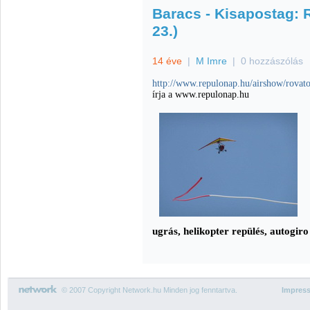
Baracs - Kisapostag: 
23.)
14 éve
|
M Imre
|
0 hozzászólás
http://www.repulonap.hu/airshow/rovat
írja a www.repulonap.hu
ugrás, helikopter repülés, autogiro
© 2007 Copyright Network.hu Minden jog fenntartva.
Impres