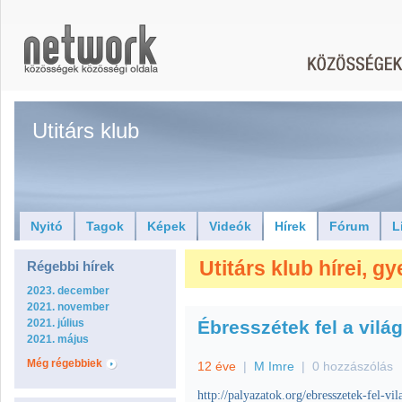
Utitárs klub
Nyitó
Tagok
Képek
Videók
Hírek
Fórum
L
Utitárs klub hírei, g
Régebbi hírek
2023. december
2021. november
2021. július
Ébresszétek fel a vilá
2021. május
Még régebbiek
12 éve
|
M Imre
|
0 hozzászólás
http://palyazatok.org/ebresszetek-fel-vil