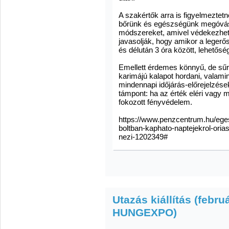
A szakértők arra is figyelmeztet
bőrünk és egészségünk megóvásá
módszereket, amivel védekezhet
javasolják, hogy amikor a legerő
és délután 3 óra között, lehetősé
Emellett érdemes könnyű, de sűrű
karimájú kalapot hordani, valam
mindennapi időjárás-előrejelzés
támpont: ha az érték eléri vagy 
fokozott fényvédelem.
https://www.penzcentrum.hu/ege
boltban-kaphato-naptejekrol-orias
nezi-1202349#
Utazás kiállítás (februá
HUNGEXPO)