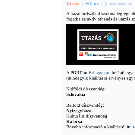
13 éve
|
M Imre
|
0 hozzászólás
A hazai turisztikai szakma legrégebb
fogadja az aktív pihenés és utazás s
A PORT.hu
Bringaexpo
belépőjegye e
(mindegyik kiállításra érvényes egy
Külföldi díszvendég:
Szlovákia
Belföld díszvendég:
Nyíregyháza
Kulturális díszvendég:
Kalocsa
Bővebb információ a kiálltásról itt: