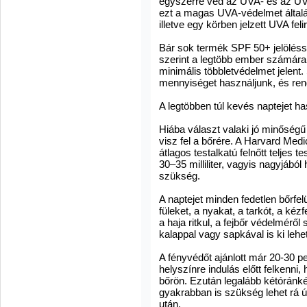
egyszerre véd az UVA- és az UVB
ezt a magas UVA-védelmet általá
illetve egy körben jelzett UVA feli
Bár sok termék SPF 50+ jelöléss
szerint a legtöbb ember számára 
minimális többletvédelmet jelent
mennyiséget használjunk, és ren
A legtöbben túl kevés naptejet h
Hiába választ valaki jó minőségű
visz fel a bőrére. A Harvard Med
átlagos testalkatú felnőtt teljes
30–35 milliliter, vagyis nagyjából
szükség.
A naptejet minden fedetlen bőrfelül
füleket, a nyakat, a tarkót, a kéz
a haja ritkul, a fejbőr védelmérő
kalappal vagy sapkával is ki lehe
A fényvédőt ajánlott már 20-30 p
helyszínre indulás előtt felkenni
bőrön. Ezután legalább kétóránkén
gyakrabban is szükség lehet rá ú
után.