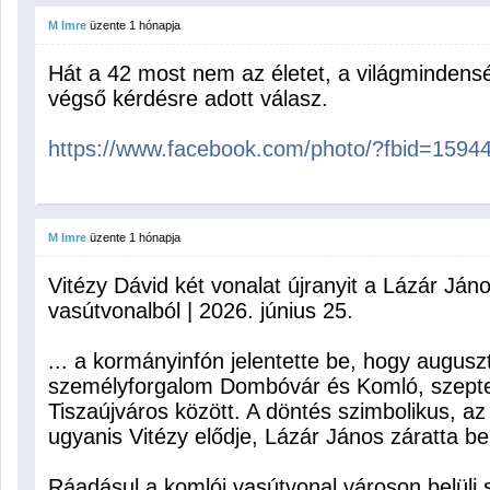
M Imre
üzente
1 hónapja
Hát a 42 most nem az életet, a világmindens
végső kérdésre adott válasz.
https://www.facebook.com/photo/?fbid=159
M Imre
üzente
1 hónapja
Vitézy Dávid két vonalat újranyit a Lázár Jáno
vasútvonalból | 2026. június 25.
... a kormányinfón jelentette be, hogy augusztu
személyforgalom Dombóvár és Komló, szeptem
Tiszaújváros között. A döntés szimbolikus, az 
ugyanis Vitézy elődje, Lázár János záratta b
Ráadásul a komlói vasútvonal városon belüli s