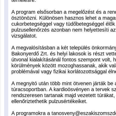
terhelésre.
A program elsősorban a megelőzést és a re
ösztönözni. Különösen hasznos lehet a maga
cukorbetegséggel vagy tüdőbetegséggel élők
pulzusellenőrzés azonban nem helyettesíti az
vizsgálatot.
A megvalósításban a két település önkormányz
Bakonyerdő Zrt. és helyi lakosok is részt vett
útvonal kialakításánál fontos szempont volt,
körülmények között mozoghassanak, akik va
problémával vagy fizikai korlátozottsággal éln
A megnyitó után több mint ötvenen járták be a
túracsoportban. A kardioösvényen a tervek sz
rendszeresen tartanak majd vezetett túrákat
ellenőriztethetik pulzusértékeiket.
A programokra a tanosveny@eszakiszomszdo