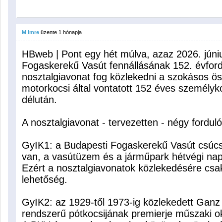
M Imre
üzente
1 hónapja
HBweb | Pont egy hét múlva, azaz 2026. júni
Fogaskerekű Vasút fennállásának 152. évfor
nosztalgiavonat fog közlekedni a szokásos ö
motorkocsi által vontatott 152 éves személy
délután.
A nosztalgiavonat - tervezetten - négy fordulót
GyIK1: a Budapesti Fogaskerekű Vasút csúc
van, a vasútüzem és a járműpark hétvégi nap
Ezért a nosztalgiavonatok közlekedésére c
lehetőség.
GyIK2: az 1929-től 1973-ig közlekedett Gan
rendszerű pótkocsijának premierje műszaki ok