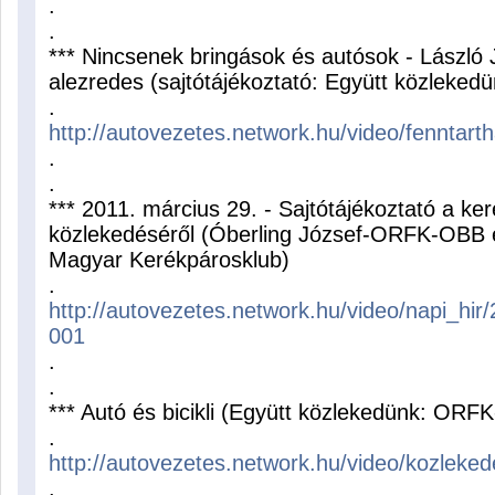
.
.
*** Nincsenek bringások és autósok - László
alezredes (sajtótájékoztató: Együtt közleke
.
http://autovezetes.network.hu/video/fennta
.
.
*** 2011. március 29. - Sajtótájékoztató a k
közlekedéséről (Óberling József-ORFK-OBB é
Magyar Kerékpárosklub)
.
http://autovezetes.network.hu/video/napi_h
001
.
.
*** Autó és bicikli (Együtt közlekedünk: O
.
http://autovezetes.network.hu/video/kozlek
.