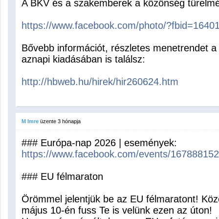
A BKV és a szakemberek a közönség türelmét
https://www.facebook.com/photo/?fbid=164
Bővebb információt, részletes menetrendet a
aznapi kiadásában is találsz:
http://hbweb.hu/hirek/hir260624.htm
M Imre
üzente
3 hónapja
### Európa-nap 2026 | események:
https://www.facebook.com/events/16788815
### EU félmaraton
Örömmel jelentjük be az EU félmaratont! Kö
május 10-én fuss Te is velünk ezen az úton!