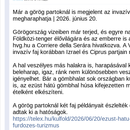
Már a görög partoknál is megjelent az invazí
megharaphatja | 2026. június 20.
Görögország vizeiben már terjed, és egyre na
Földközi-tenger élővilágára és az emberre is 
hvg.hu a Corriere della Serára hivatkozva. A
invazív faj korábban Izrael és Ciprus partjain 
A hal veszélyes más halakra is, harapásával 
beleharap, igaz, ránk nem különösebben vesz
igényelhet. Bár a gömbhalat sok országban k
is, az ezüst hátú gömbhal húsa kifejezetten 
ételként elkészíteni.
A görög partoknál két faj példányait észlelték
adtak ki a hatóságok.
https://telex.hu/kulfold/2026/06/20/ezust-h
furdozes-turizmus