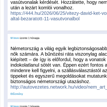
vasútvonalak kérdését. Hozzátette, hogy nem 
után a lezárt komlói vonalhoz.
https://444.hu/2026/06/25/vitezy-david-ket-von
altal-bezaratott-11-vasutvonalbol
M Imre
üzente
1 hónapja
Németország a világ egyik legbiztonságosab
nők számára. A bűnözési ráta viszonylag alacs
kiépített – de így is előfordul, hogy a vonato
indokolatlanul sötét van. Éppen ezért fontos 
mindenre kell figyelni, a szállásválasztástól 
tippeket és egyszerű megoldásokat mutatunk
biztonságos németországi utazáshoz.
http://autovezetes.network.hu/video/nem_a
Előzmény
M Imre
üzente
1 hónapja