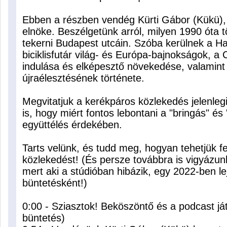
Ebben a részben vendég Kürti Gábor (Kükü)
elnöke. Beszélgetünk arról, milyen 1990 óta 
tekerni Budapest utcáin. Szóba kerülnek a Haj
biciklisfutár világ- és Európa-bajnokságok, a
indulása és elképesztő növekedése, valamin
újraélesztésének története.
Megvitatjuk a kerékpáros közlekedés jelenleg
is, hogy miért fontos lebontani a "bringás" és
együttélés érdekében.
Tarts velünk, és tudd meg, hogyan tehetjük f
közlekedést! (És persze továbbra is vigyázunk 
mert aki a stúdióban hibázik, egy 2022-ben lej
büntetésként!)
0:00 - Sziasztok! Beköszöntő és a podcast játé
büntetés)