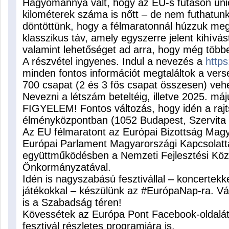
Hagyománnyá vált, hogy az EU-s futáson unió
kilométerek száma is nőtt – de nem futhatunk
döntöttünk, hogy a félmaratonnál húzzuk meg
klasszikus táv, amely egyszerre jelent kihívás
valamint lehetőséget ad arra, hogy még többen
A részvétel ingyenes. Indul a nevezés a
https
minden fontos információt megtaláltok a vers
700 csapat (2 és 3 fős csapat összesen) veh
Nevezni a létszám beteltéig, illetve 2025. máj
FIGYELEM! Fontos változás, hogy idén a raj
élményközpontban (1052 Budapest, Szervita té
Az EU félmaratont az Európai Bizottság Magy
Európai Parlament Magyarországi Kapcsolatta
együttműködésben a Nemzeti Fejlesztési Köz
Önkormányzatával.
Idén is nagyszabású fesztivállal – koncertek
játékokkal – készülünk az #EurópaNap-ra. Vá
is a Szabadság téren!
Kövessétek az Európa Pont Facebook-oldalát,
fesztivál részletes programjára is.