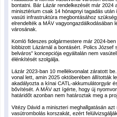
bontatni. Bár Lázár rendelkezését már 2024
minisztérium csak 14 hónapnyi tagadás után 
vasúti infrastruktúra megbontásához szükség
elrendelték a MÁV vagyongazdálkodásában lé
városának.
Komló fideszes polgármestere már 2024-ben 
lobbizott Lázárnál a bontásért. Polics József
belváros” koncepciója egyáltalán nem vasúte
élénkítését szolgálja.
Lázár 2023-ban 10 mellékvonalat záratott be.
vonal lett, amin 2025 októberében állították 
akadályozta a kínai CATL-akkumulátorgyár és
bővítését. A MÁV azt ígérte, hogy új nyomvon
határidőt azonban nem határoztak meg a proj
Vitézy Dávid a miniszteri meghallgatásán azt 
vasútrombolás korszakát, ezért felülvizsgálják