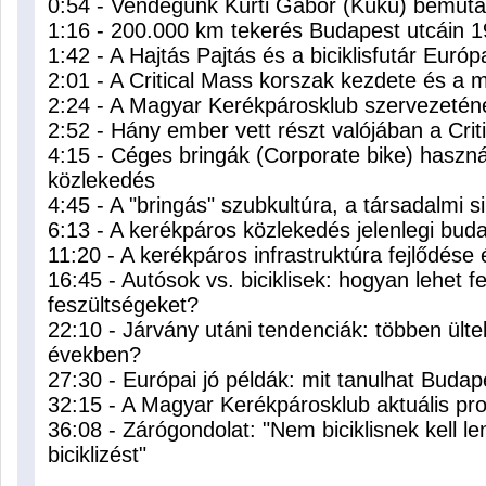
0:54 - Vendégünk Kürti Gábor (Kükü) bemuta
1:16 - 200.000 km tekerés Budapest utcáin 1
1:42 - A Hajtás Pajtás és a biciklisfutár Euró
2:01 - A Critical Mass korszak kezdete és a 
2:24 - A Magyar Kerékpárosklub szervezeténe
2:52 - Hány ember vett részt valójában a Cri
4:15 - Céges bringák (Corporate bike) haszn
közlekedés
4:45 - A "bringás" szubkultúra, a társadalmi s
6:13 - A kerékpáros közlekedés jelenlegi bud
11:20 - A kerékpáros infrastruktúra fejlődése 
16:45 - Autósok vs. biciklisek: hogyan lehet fe
feszültségeket?
22:10 - Járvány utáni tendenciák: többen ültek
években?
27:30 - Európai jó példák: mit tanulhat Budap
32:15 - A Magyar Kerékpárosklub aktuális proje
36:08 - Zárógondolat: "Nem biciklisnek kell le
biciklizést"