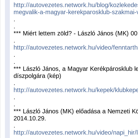
http://autovezetes.network.hu/blog/kozlekedes
megvalik-a-magyar-kerekparosklub-szakmai-v
.
.
*** Miért lettem zöld? - László János (MK) 00
.
http://autovezetes.network.hu/video/fenntar
.
.
*** László János, a Magyar Kerékpárosklub 
díszpolgára (kép)
.
http://autovezetes.network.hu/kepek/klubke
.
.
*** László János (MK) előadása a Nemzeti K
2014.10.29.
.
http://autovezetes.network.hu/video/napi_