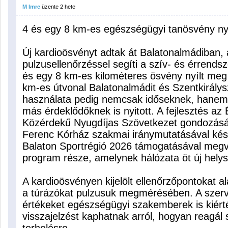
M Imre
üzente
2 hete
4 és egy 8 km-es egészségügyi tanösvény nyí
Új kardioösvényt adtak át Balatonalmádiban,
pulzusellenőrzéssel segíti a szív- és érrend
és egy 8 km-es kilométeres ösvény nyílt meg 
km-es útvonal Balatonalmádit és Szentkirálys
használata pedig nemcsak időseknek, hanem 
más érdeklődőknek is nyitott. A fejlesztés a
Közérdekű Nyugdíjas Szövetkezet gondozásá
Ferenc Kórház szakmai iránymutatásával kész
Balaton Sportrégió 2026 támogatásával megv
program része, amelynek hálózata öt új helys
A kardioösvényen kijelölt ellenőrzőpontokat ala
a túrázókat pulzusuk megmérésében. A szerve
értékeket egészségügyi szakemberek is kiérté
visszajelzést kaphatnak arról, hogyan reagál s