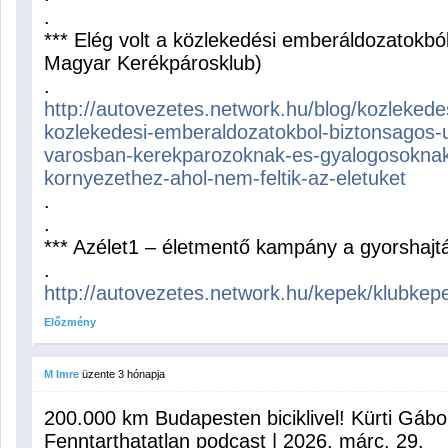
.
*** Elég volt a közlekedési emberáldozatokból
Magyar Kerékpárosklub)
.
http://autovezetes.network.hu/blog/kozlekedes
kozlekedesi-emberaldozatokbol-biztonsagos-
varosban-kerekparozoknak-es-gyalogosoknak-
kornyezethez-ahol-nem-feltik-az-eletuket
.
.
*** Azélet1 – életmentő kampány a gyorshajt
.
http://autovezetes.network.hu/kepek/klubke
Előzmény
M Imre
üzente
3 hónapja
200.000 km Budapesten biciklivel! Kürti Gábo
Fenntarthatatlan podcast | 2026. márc. 29.