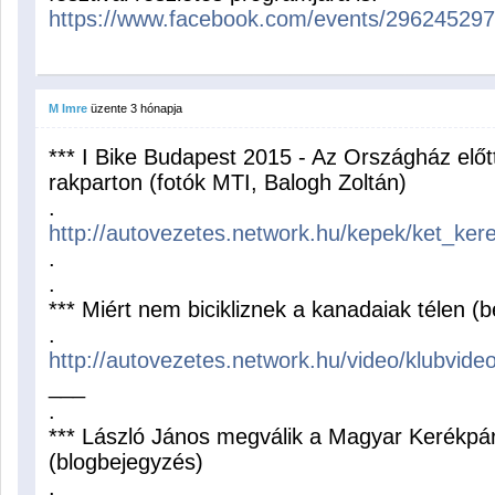
https://www.facebook.com/events/29624529
M Imre
üzente
3 hónapja
*** I Bike Budapest 2015 - Az Országház előtt,
rakparton (fotók MTI, Balogh Zoltán)
.
http://autovezetes.network.hu/kepek/ket_k
.
.
*** Miért nem bicikliznek a kanadaiak télen (
.
http://autovezetes.network.hu/video/klubvi
___
.
*** László János megválik a Magyar Kerékpá
(blogbejegyzés)
.