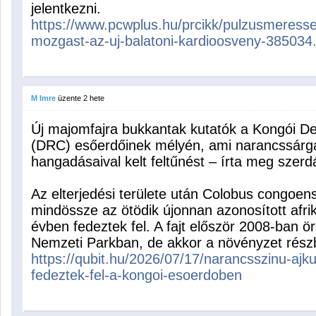
jelentkezni.
https://www.pcwplus.hu/prcikk/pulzusmeressel
mozgast-az-uj-balatoni-kardioosveny-385034
M Imre
üzente
2 hete
Új majomfajra bukkantak kutatók a Kongói D
(DRC) esőerdőinek mélyén, ami narancssárgás
hangadásaival kelt feltűnést – írta meg szerd
Az elterjedési területe után Colobus congoens
mindössze az ötödik újonnan azonosított afrik
évben fedeztek fel. A fajt először 2008-ban 
Nemzeti Parkban, de akkor a növényzet részb
https://qubit.hu/2026/07/17/narancsszinu-ajk
fedeztek-fel-a-kongoi-esoerdoben