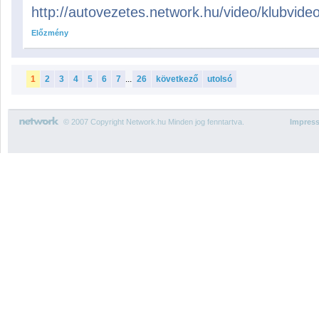
http://autovezetes.network.hu/video/klubvid
Előzmény
1
2
3
4
5
6
7
...
26
következő
utolsó
© 2007 Copyright Network.hu Minden jog fenntartva.
Impres