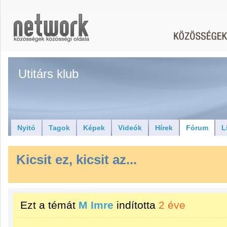
Utitárs klub
Nyitó
Tagok
Képek
Videók
Hírek
Fórum
L
Kicsit ez, kicsit az...
Ezt a témát
M Imre
indította
2 éve