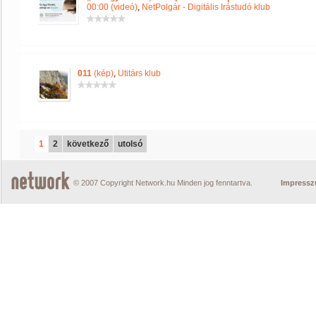
00:00 (videó)
,
NetPolgár - Digitális Irástudó klub
011
(kép)
,
Utitárs klub
1
2
következő
utolsó
© 2007 Copyright Network.hu Minden jog fenntartva.
Impress