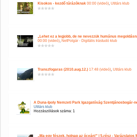
Kisokos - kezdő túrázóknak
00:00 (videó)
,
Utitárs klub
„Lehet ez a legjobb, de ne nevezzük humánus megoldásna
00:00 (videó)
,
NetPolgár - Digitális Irástudó klub
Transzfogaras (2010.aug.12.)
17:48 (videó)
,
Utitárs klub
A Duna-Ipoly Nemzeti Park Igazgatóság Szentjánosbogár-né
Utitárs klub
Hozzászólások száma: 1
„Ma egy fészek, holnap az óceán!” | 5.rész - Varázslato