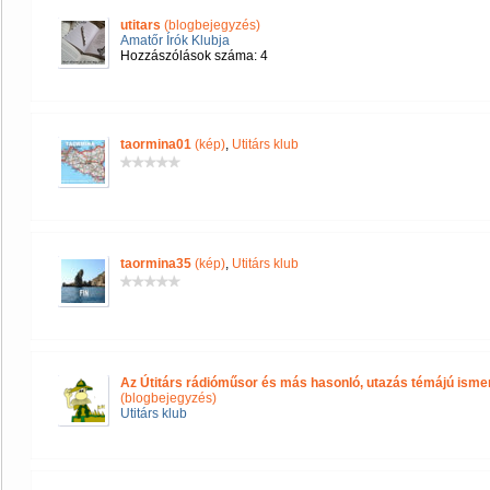
utitars
(blogbejegyzés)
Amatőr Írók Klubja
Hozzászólások száma: 4
taormina01
(kép)
,
Utitárs klub
taormina35
(kép)
,
Utitárs klub
Az Útitárs rádióműsor és más hasonló, utazás témájú isme
(blogbejegyzés)
Utitárs klub