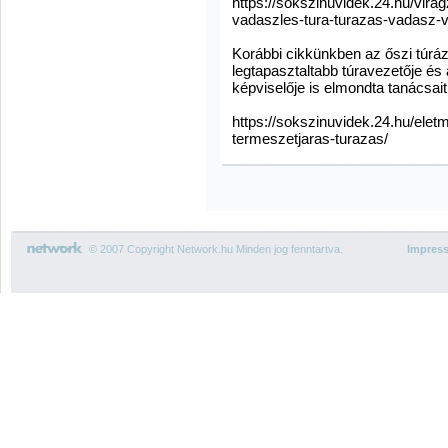
https://sokszinuvidek.24.hu/vir
vadaszles-tura-turazas-vadasz-
Korábbi cikkünkben az őszi túrá
legtapasztaltabb túravezetője é
képviselője is elmondta tanácsai
https://sokszinuvidek.24.hu/elet
termeszetjaras-turazas/
© 2007 Copyright Network.hu Minden jog fenntartva.
Impres