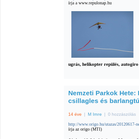
írja a www.repulonap.hu
ugrás, helikopter repülés, autogiro
Nemzeti Parkok Hete: 
csillagles és barlangtú
14 éve
|
M Imre
|
0 hozzászólás
http://www.origo.hu/utazas/20120617-n
írja az origo (MTI)