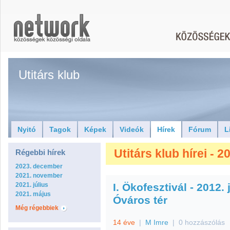
Utitárs klub
Nyitó
Tagok
Képek
Videók
Hírek
Fórum
L
Utitárs klub hírei - 2
Régebbi hírek
2023. december
2021. november
2021. július
I. Ökofesztivál - 2012.
2021. május
Óváros tér
Még régebbiek
14 éve
|
M Imre
|
0 hozzászólás