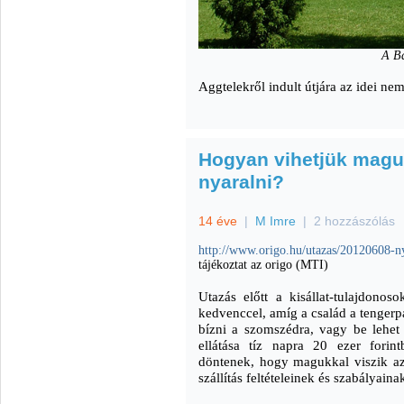
A B
Aggtelekről indult útjára az idei ne
Hogyan vihetjük magu
nyaralni?
14 éve
|
M Imre
|
2 hozzászólás
http://www.origo.hu/utazas/20120608-ny
tájékoztat az origo (MTI)
Utazás előtt a kisállat-tulajdon
kedvenccel, amíg a család a tengerpa
bízni a szomszédra, vagy be lehet
ellátása tíz napra 20 ezer forin
döntenek, hogy magukkal viszik az 
szállítás feltételeinek és szabályaina