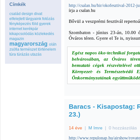
Címkék
http://csalan.hu/hir/okofesztival-2012-
írja a csalan.hu
család
design
divat
elfelejtett tárgyaink
fotózás
Bővül a veszprémi fesztivál repertoá
fényképezés
föld
gyerek
internet
kerékpár
Szombaton - június 23-án, 10.00 ór
kikapcsolódás
közlekedés
Óváros téren. Gyere el Te is, nyissu
magazin
magyarország
oláh
zsófia
természet
történelem
Egész napos öko-technikai forgat
túra
túrázás
utazás
belvárosában, az Óváros téren
bemutató cégek részvételével ott
Környezet- és Természetvédő 
Önkormányzatának együttműködésé
Baracs - Kisapostag: 
23.)
14 éve
|
M Imre
|
0 hozzászólás
http://www.repulonap.hu/airshow/rovat