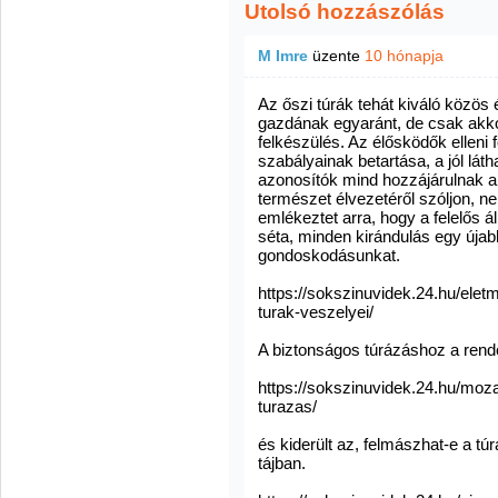
Utolsó hozzászólás
M Imre
üzente
10 hónapja
Az őszi túrák tehát kiváló közös
gazdának egyaránt, de csak akkor
felkészülés. Az élősködők ellen
szabályainak betartása, a jól lát
azonosítók mind hozzájárulnak a
természet élvezetéről szóljon, ne
emlékeztet arra, hogy a felelős á
séta, minden kirándulás egy újab
gondoskodásunkat.
https://sokszinuvidek.24.hu/eletm
turak-veszelyei/
A biztonságos túrázáshoz a rendő
https://sokszinuvidek.24.hu/moza
turazas/
és kiderült az, felmászhat-e a t
tájban.