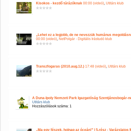
Kisokos - kezdő túrázóknak
00:00 (videó)
,
Utitárs klub
„Lehet ez a legjobb, de ne nevezzük humánus megoldásna
00:00 (videó)
,
NetPolgár - Digitális Irástudó klub
Transzfogaras (2010.aug.12.)
17:48 (videó)
,
Utitárs klub
A Duna-Ipoly Nemzeti Park Igazgatóság Szentjánosbogár-né
Utitárs klub
Hozzászólások száma: 1
„Ma egy fészek, holnap az óceán!” | 5.rész - Varázslato