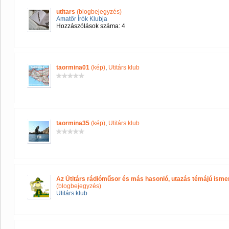
utitars
(blogbejegyzés)
Amatőr Írók Klubja
Hozzászólások száma: 4
taormina01
(kép)
,
Utitárs klub
taormina35
(kép)
,
Utitárs klub
Az Útitárs rádióműsor és más hasonló, utazás témájú isme
(blogbejegyzés)
Utitárs klub