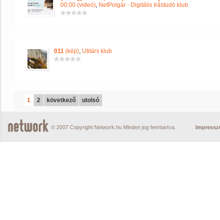
00:00 (videó)
,
NetPolgár - Digitális Irástudó klub
011
(kép)
,
Utitárs klub
1
2
következő
utolsó
© 2007 Copyright Network.hu Minden jog fenntartva.
Impress