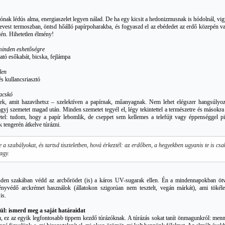
ónak lédús alma, energiaszelet legyen nálad. De ha egy kicsit a hedonizmusnak is hódolnál, vig
evest termoszban, öntsd hőálló papírpoharakba, és fogyaszd el az ebédedet az erdő közepén v
ején. Hihetetlen élmény!
minden eshetőségre
ató esőkabát, bicska, fejlámpa
len
s kullancsriasztó
acskó
k, amit hazavihetsz – szelektíven a papírnak, műanyagnak. Nem lehet elégszer hangsúlyoz
gyj szemetet magad után. Minden szemetet tegyél el, légy tekintettel a természetre és másokra 
tel: tudom, hogy a papír lebomlik, de cseppet sem kellemes a telefújt vagy éppenséggel pi
 tengerén átkelve túrázni.
 a szabályokat, és tartsd tiszteletben, hová érkeztél: az erdőben, a hegyekben ugyanis te is csa
agy.
den szakában védd az arcbőrödet (is) a káros UV-sugarak ellen. Én a mindennapokban öt
ényvédő arckrémet használok (állatokon szigorúan nem tesztelt, vegán márkát), ami tökéle
 is.
ül: ismerd meg a saját határaidat
, ez az egyik legfontosabb tippem kezdő túrázóknak. A túrázás sokat tanít önmagunkról: menn