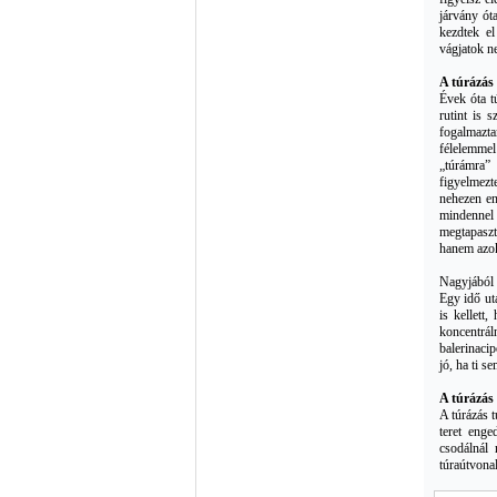
járvány ót
kezdtek el
vágjatok ne
A túrázás
Évek óta t
rutint is
fogalmazt
félelemmel
„túrámra”
figyelmezt
nehezen en
mindennel
megtapaszt
hanem azok
Nagyjából í
Egy idő ut
is kellett
koncentrá
balerinaci
jó, ha ti s
A túrázás
A túrázás
t
teret enge
csodálnál
túraútvonal