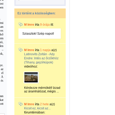
ost
ben
Ez történt a közösségben:
m
émi
M Imre
írta
9 órája
itt:
san
yes
Sziasztok! Szép napot!
lső
jem
zó,
den
t –
M Imre
írta
1 napja
a(z)
nk,
Latinovits Zoltán - Ady
Endre: Intés az őrzőkhöz
(Tihany, gejzírkúpok)
re.
videóhoz:
 az
 el
. A
 és
Kérdezze mérnökét! Izzad
az áramhálózat, mégis ...
tan
kat
ott
M Imre
írta
2 hete
a(z)
Kicsit ez, kicsit az...
fórumtémában: