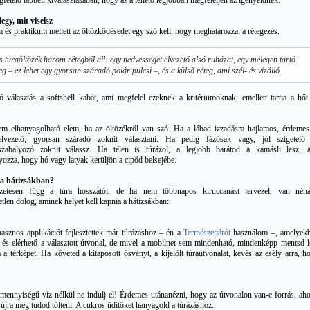
gfelelő lábbeli kiválasztásában, hogy az a lehető legjobban megfeleljen az igényeidnek.
gy, mit viselsz
 és praktikum mellett az öltözködésedet egy szó kell, hogy meghatározza: a rétegezés.
is túraöltözék három rétegből áll: egy nedvességet elvezető alsó ruházat, egy melegen tartó
g – ez lehet egy gyorsan száradó polár pulcsi –, és a külső réteg, ami szél- és vízálló.
ó választás a softshell kabát, ami megfelel ezeknek a kritériumoknak, emellett tartja a hőt
.
m elhanyagolható elem, ha az öltözékről van szó. Ha a lábad izzadásra hajlamos, érdemes
elvezető, gyorsan száradó zoknit választani. Ha pedig fázósak vagy, jól szigetelő
szabályozó zoknit válassz. Ha télen is túrázol, a legjobb barátod a kamásli lesz, 
ozza, hogy hó vagy latyak kerüljön a cipőd belsejébe.
 a hátizsákban?
zetesen függ a túra hosszától, de ha nem többnapos kiruccanást tervezel, van néh
etlen dolog, aminek helyet kell kapnia a hátizsákban:
asznos applikációt fejlesztettek már túrázáshoz – én a
Természetjárót
használom –, amelyek
 és elérhető a választott útvonal, de mivel a mobilnet sem mindenható, mindenképp mentsd l
a a térképet. Ha követed a kitaposott ösvényt, a kijelölt túraútvonalat, kevés az esély arra, h
mennyiségű víz nélkül ne indulj el! Érdemes utánanézni, hogy az útvonalon van-e forrás, aho
 újra meg tudod tölteni. A cukros üdítőket hanyagold a túrázáshoz.