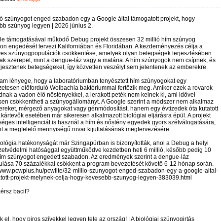
ió szúnyogot enged szabadon egy a Google által támogatott projekt, hogy
b szúnyog legyen | 2026 június 2.
le támogatásával működő Debug projekt összesen 32 millió hím szúnyog
n engedését tervezi Kaliforniában és Floridában. A kezdeményezés célja a
yes szúnyogpopulációk csökkentése, amelyek olyan betegségek terjesztésében
ak szerepet, mint a dengue-láz vagy a malária. A hím szúnyogok nem csípnek, és
jesztenek betegségeket, így közvetlen veszélyt sem jelentenek az emberekre.
ram lényege, hogy a laboratóriumban tenyésztett hím szúnyogokat egy
etesen előforduló Wolbachia baktériummal fertőzik meg. Amikor ezek a rovarok
nak a vadon élő nőstényekkel, a lerakott peték nem kelnek ki, ami idővel
sen csökkentheti a szúnyogállományt. A Google szerint a módszer nem alkalmaz
ereket, mérgező anyagokat vagy génmódosítást, hanem egy évtizedek óta kutatott
kártevők esetében már sikeresen alkalmazott biológiai eljárásra épül. A projekt
éges intelligenciát is használ a hím és nőstény egyedek gyors szétválogatására,
t a megfelelő mennyiségű rovar kijuttatásának megtervezésére.
ológia hatékonyságát már Szingapúrban is bizonyították, ahol a Debug a helyi
etvédelmi hatósággal együttműködve kezdetben heti 6 millió, később pedig 10
 hím szúnyogot engedett szabadon. Az eredmények szerint a dengue-láz
ulása 70 százalékkal csökkent a program bevezetését követő 6-12 hónap során.
/www.pcwplus.hu/pcwlite/32-millio-szunyogot-enged-szabadon-egy-a-google-altal-
tott-projekt-melynek-celja-hogy-kevesebb-szunyog-legyen-383039.html
 kérsz bacit?
ük el, hogy piros szívekkel legyen tele az ország! | A biológiai szúnyogirtás