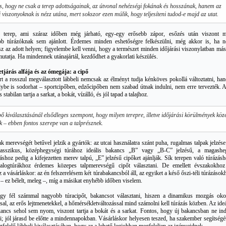
s, hogy ne csak a terep adottságainak, az útvonal nehézségi fokának és hosszának, hanem az
i viszonyoknak is nézz utána, mert sokszor ezen múlik, hogy teljesíteni tudod-e majd az utat.
 terep, ami száraz időben még járható, egy-egy erősebb zápor, esőzés után viszont 
abb túrázóknak sem ajánlott. Érdemes minden eshetőségre felkészülni, még akkor is, ha 
rsz az adott helyen; figyelembe kell venni, hogy a természet minden időjárási viszonylatban más
mutatja. Ha mindennek utánajártál, kezdődhet a gyakorlati készülés.
tjárás alfája és az ómegája: a cipő
t a rosszul megválasztott lábbeli nemcsak az élményt tudja kénköves pokollá változtatni, ha
ybe is sodorhat – sportcipőben, edzőcipőben nem szabad útnak indulni, nem erre tervezték. A
stabilan tartja a sarkat, a bokát, vízálló, és jól tapad a talajhoz.
pő kiválasztásánál elsődleges szempont, hogy milyen terepre, illetve időjárási körülmények köz
k – ebben fontos szerepe van a talprésznek.
k merevségét betűvel jelzik a gyártók: az utcai használatra szánt puha, rugalmas talpak jelzése
asszikus, középhegységi túrához ideális bakancs „B” vagy „B-C” jelzésű, a magashe
áshoz pedig a kifejezetten merev talpú, „E” jelzésű cipőket ajánlják. Sík terepen való túrázásh
alogtúrákhoz érdemes közepes talpmerevségű cipőt választani. De emellett évszakokhoz
 a vásárláskor: az én felszerelésem két túrabakancsból áll, az egyiket a késő őszi-téli túrázások
– ez bélelt, meleg –, míg a másikat enyhébb időben viselem.
gy fél számmal nagyobb túracipőt, bakancsot választani, hiszen a dinamikus mozgás oko
al, az erős lejtmenetekkel, a hőmérsékletváltozással mind számolni kell túrázás közben. Az ideá
ancs sehol sem nyom, viszont tartja a bokát és a sarkat. Fontos, hogy új bakancsban ne ind
ni; jól járasd be előtte a mindennapokban. Vásárláskor helyesen teszed, ha szakember segítségét