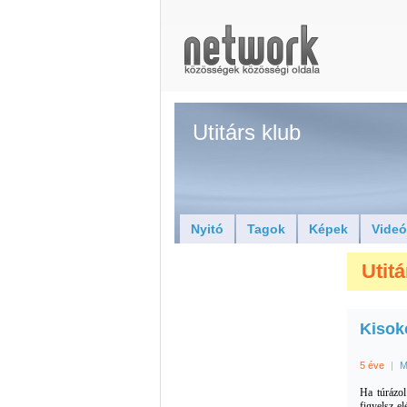
Utitárs klub
Nyitó
Tagok
Képek
Vide
Utitá
Kisok
5 éve
|
M
Ha túrázo
figyelsz e