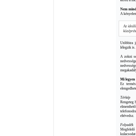
kéred a me
Nem minde
A kényelem
Az ideál
középréte
Utóbbira j
lélegzik is
A zokni se
nedvesség
nedvesség
megakadály
Mi legyen
Ez termés
elengedhet
Térkép
Rengeteg h
elmenthető
telefonodr
eltévedsz.
Folyadék
Megfelelő 
kulacsodat