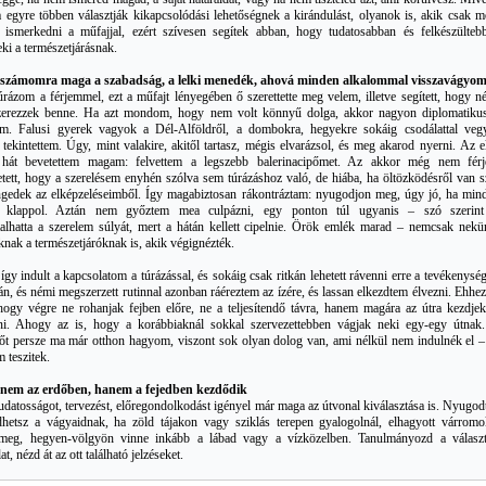
a egyre többen választják kikapcsolódási lehetőségnek a kirándulást, olyanok is, akik csak m
 ismerkedni a műfajjal, ezért szívesen segítek abban, hogy tudatosabban és felkészülteb
ki a természetjárásnak.
 számomra maga a szabadság, a lelki menedék, ahová minden alkalommal visszavágyo
úrázom a férjemmel, ezt a műfajt lényegében ő szerettette meg velem, illetve segített, hogy n
 szerezzek benne. Ha azt mondom, hogy nem volt könnyű dolga, akkor nagyon diplomatiku
am. Falusi gyerek vagyok a Dél-Alföldről, a dombokra, hegyekre sokáig csodálattal veg
 tekintettem. Úgy, mint valakire, akitől tartasz, mégis elvarázsol, és meg akarod nyerni. Az e
 hát bevetettem magam: felvettem a legszebb balerinacipőmet. Az akkor még nem fér
etett, hogy a szerelésem enyhén szólva sem túrázáshoz való, de hiába, ha öltözködésről van s
gedek az elképzeléseimből. Így magabiztosan rákontráztam: nyugodjon meg, úgy jó, ha min
 klappol. Aztán nem győztem mea culpázni, egy ponton túl ugyanis – szó szerin
alhatta a szerelem súlyát, mert a hátán kellett cipelnie. Örök emlék marad – nemcsak nekü
nak a természetjáróknak is, akik végignézték.
gy indult a kapcsolatom a túrázással, és sokáig csak ritkán lehetett rávenni erre a tevékenység
án, és némi megszerzett rutinnal azonban ráéreztem az ízére, és lassan elkezdtem élvezni. Ehhez
, hogy végre ne rohanjak fejben előre, ne a teljesítendő távra, hanem magára az útra kezdjek
lni. Ahogy az is, hogy a korábbiaknál sokkal szervezettebben vágjak neki egy-egy útnak
pőt persze ma már otthon hagyom, viszont sok olyan dolog van, ami nélkül nem indulnék el –
em teszitek.
 nem az erdőben, hanem a fejedben kezdődik
udatosságot, tervezést, előregondolkodást igényel már maga az útvonal kiválasztása is. Nyugod
dhetsz a vágyaidnak, ha zöld tájakon vagy sziklás terepen gyalogolnál, elhagyott várromo
 meg, hegyen-völgyön vinne inkább a lábad vagy a vízközelben. Tanulmányozd a választ
at, nézd át az ott található jelzéseket.