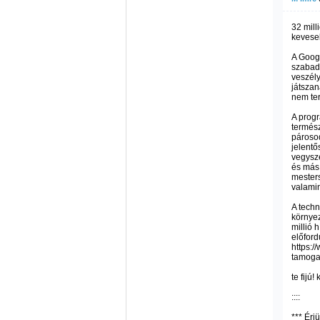
32 mill
keveseb
A Goog
szabado
veszél
játszan
nem ter
A prog
termész
párosod
jelentő
vegysz
és más 
mesters
valamin
A techn
környez
millió
előford
https:/
tamoga
te fijú!
::::
*** Érj