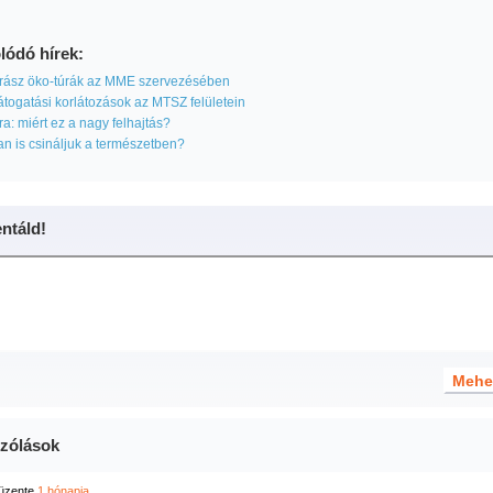
lódó hírek:
ász öko-túrák az MME szervezésében
togatási korlátozások az MTSZ felületein
a: miért ez a nagy felhajtás?
 is csináljuk a természetben?
táld!
zólások
üzente
1 hónapja