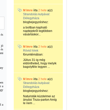
M Imre
írta
2 hete
a(z)
Strandolás kutyával:
Délegyháza
blogbejegyzéshez:
a boltban kapható
naptejekről legtöbben
vásárláskor...
 és
 jó
M Imre
írta
2 hete
a(z)
 és
Rövid hírek
ami
fórumtémában:
Július 31-ig még
eldöntheted, hogy melyik
bagolyféle legyen ...
ány
M Imre
írta
2 hete
a(z)
ben
Strandolás kutyával:
e a
Délegyháza
ogy
blogbejegyzéshez:
Naturisták küzdelmei az
ányási Tisza-parton Amíg
le nem ...
l a