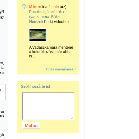
M Imre
írta
2 hete
a(z)
yél
Pocokkal játszó róka
agy
(vadkamera: Bükki
Nemzeti Park)
videóhoz:
A Vadászkamara mentené
a kotorékozást, már abba
is ...
ni,
is.
Friss események »
sis
Szólj hozzá te is!
k
ven
tes
yit