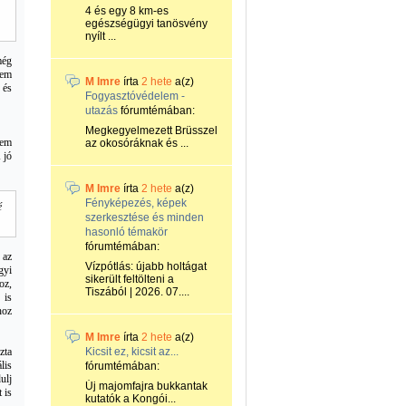
4 és egy 8 km-es
egészségügyi tanösvény
nyílt ...
még
nem
M Imre
írta
2 hete
a(z)
 és
Fogyasztóvédelem -
utazás
fórumtémában:
Megkegyelmezett Brüsszel
nem
az okosóráknak és ...
 jó
M Imre
írta
2 hete
a(z)
Fényképezés, képek
é
szerkesztése és minden
hasonló témakör
fórumtémában:
 az
Vízpótlás: újabb holtágat
gyi
sikerült feltölteni a
oz,
Tiszából | 2026. 07....
 is
hoz
M Imre
írta
2 hete
a(z)
zta
Kicsit ez, kicsit az...
lis
fórumtémában:
ulj
Új majomfajra bukkantak
 is
kutatók a Kongói...