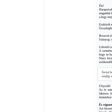
Étel
Harapnival
magaddal l
a hegy tet
Eszközök 
Összehajth
Rovarok el
Szúnyog- é
Lebomló z
A szemétne
hogy ne ha
Nincs kivé
zsebkendők
Tartsd be
vendég v
Fényvédő
Az év min
faktoros f
túrázáshoz
És végezet
Azt hiszem