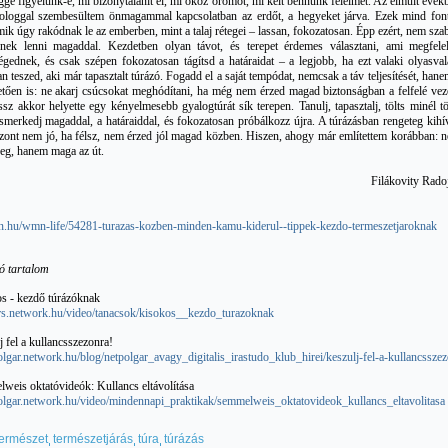
éggé figyelünk-e, mi bizonytalanít el, mi okoz örömöt, mi kelt bennünk félelmet. Az elmúlt évek
ologgal szembesültem önmagammal kapcsolatban az erdőt, a hegyeket járva. Ezek mind fon
mik úgy rakódnak le az emberben, mint a talaj rétegei – lassan, fokozatosan. Épp ezért, nem sza
nnek lenni magaddal. Kezdetben olyan távot, és terepet érdemes választani, ami megfele
ségednek, és csak szépen fokozatosan tágítsd a határaidat – a legjobb, ha ezt valaki olyasval
n teszed, aki már tapasztalt túrázó. Fogadd el a saját tempódat, nemcsak a táv teljesítését, hane
lletően is: ne akarj csúcsokat meghódítani, ha még nem érzed magad biztonságban a felfelé vez
ssz akkor helyette egy kényelmesebb gyalogtúrát sík terepen. Tanulj, tapasztalj, tölts minél t
 Ismerkedj magaddal, a határaiddal, és fokozatosan próbálkozz újra. A túrázásban rengeteg kihí
szont nem jó, ha félsz, nem érzed jól magad közben. Hiszen, ahogy már említettem korábban: 
nyeg, hanem maga az út.
Filákovity Rado
n.hu/wmn-life/54281-turazas-kozben-minden-kamu-kiderul--tippek-kezdo-termeszetjaroknak
ó tartalom
s - kezdő túrázóknak
tars.network.hu/video/tanacsok/kisokos__kezdo_turazoknak
 fel a kullancsszezonra!
polgar.network.hu/blog/netpolgar_avagy_digitalis_irastudo_klub_hirei/keszulj-fel-a-kullancssze
weis oktatóvideók: Kullancs eltávolítása
polgar.network.hu/video/mindennapi_praktikak/semmelweis_oktatovideok_kullancs_eltavolitasa
természet
természetjárás
túra
túrázás