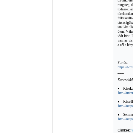
bírunk, el
rengeteg d
tudások, a
türelmetle
felkészült
társaságába
tanulást i
úton. Vála
időt kint.
van, az vi
a cél a lé
Forrás:
https://wm
___
Kapcsolód
Kisoko
http://uti
Készülj
http://net
Semmel
http://net
Címkék: