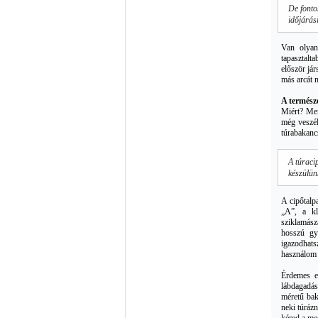
De fonto
időjárás
Van olyan
tapasztalt
először já
más arcát 
A természe
Miért? Mer
még veszél
túrabakancs 
A túraci
készülün
A cipőtalpa
„A”, a kl
sziklamász
hosszú gy
igazodhatsz
használom 
Érdemes e
lábdagadáss
méretű bak
neki túráz