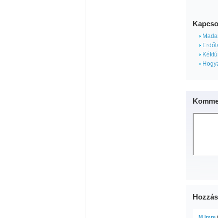
Kapcso
Madar
Erdőlá
Kéktúr
Hogyan
Kommen
Hozzás
M Imre