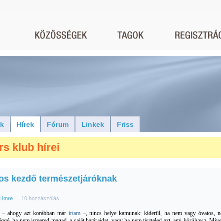
ók
Hírek
Fórum
Linkek
Friss
rs klub hírei
os kezdő természetjáróknak
 Imre
|
10 hozzászólás
l – ahogy azt korábban már
írtam
–, nincs helye kamunak: kiderül, ha nem vagy óvatos, 
léggé, ha nem ismered magad, a saját határaidat, vagy ha nem tiszteled azt, ami körülvesz. Mive