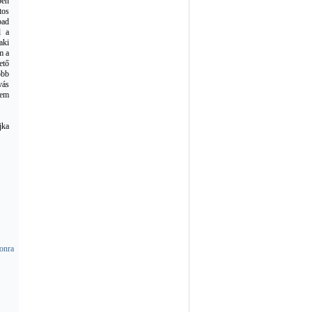
ben
tos
bad
l a
aki
m a
ető
öbb
vás
nem
jka
zonra