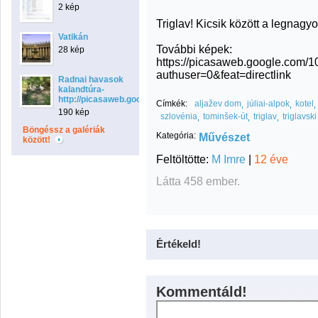
2 kép
Triglav! Kicsik között a legnag
Vatikán
További képek:
28 kép
https://picasaweb.google.com
authuser=0&feat=directlink
Radnai havasok
kalandtúra-
http://picasaweb.google.com/gethe.laszlo/RadnaiHavasok
Címkék:
aljažev dom
júliai-alpok
kotel
190 kép
szlovénia
tominšek-út
triglav
triglavsk
Böngéssz a galériák
Kategória:
Művészet
között!
Feltöltötte:
M Imre
|
12 éve
Látta 458 ember.
Értékeld!
Kommentáld!