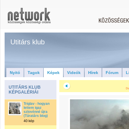
Utitárs klub
Nyitó
Tagok
Képek
Videók
Hírek
Fórum
L
UTITÁRS KLUB
Di
KÉPGALÉRIÁI
Triglav - hogyan
lettem igaz
szlovénné újra
(Túratárs blog)
40 kép