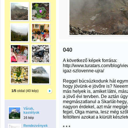
040
A következő képek forrása:
http://www.turatars.com/blog/vie
igaz-szlovenne-ujra/
Reggel búcsúzkodunk hát egymás
hogy jövünk-e jövőre is? Neeem,
más helyek is, amiket látni, más
1/5
oldal (40 kép)
a jövő évi tervben. De aztán úgy
megmászatlanul a Skarlát-hegy, 
nagyon érdekel, azt már megígé
Várak,
fejjel, Olga mama, lesz még sző
kastélyok
feltölteni azokat a kiürült készlet
16 kép
Rendezvények
* * *