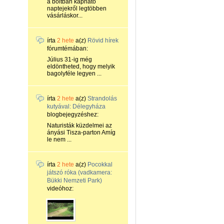
a boltban kapható
naptejekről legtöbben
vásárláskor...
írta
2 hete
a(z)
Rövid hírek
fórumtémában:
Július 31-ig még
eldöntheted, hogy melyik
bagolyféle legyen ...
írta
2 hete
a(z)
Strandolás
kutyával: Délegyháza
blogbejegyzéshez:
Naturisták küzdelmei az
ányási Tisza-parton Amíg
le nem ...
írta
2 hete
a(z)
Pocokkal
játszó róka (vadkamera:
Bükki Nemzeti Park)
videóhoz: