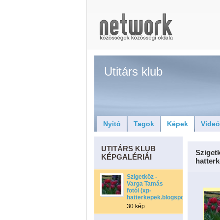
Utitárs klub
Nyitó
Tagok
Képek
Vide
UTITÁRS KLUB
Szigetk
KÉPGALÉRIÁI
hatter
Szigetköz -
Varga Tamás
fotói (xp-
hatterkepek.blogspot.com)
30 kép