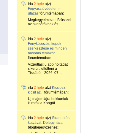
írta
2 hete
a(z)
Fogyasztóvédelem -
utazás
fórumtémában:
Megkegyelmezett Brüsszel
az okosóráknak és ...
írta
2 hete
a(z)
Fényképezés, képek
szerkesztése és minden
hasonló témakör
fórumtémában:
Vízpótlás: újabb holtágat
sikerült feltölteni a
Tiszából | 2026. 07....
írta
2 hete
a(z)
Kicsit ez,
kicsit az...
fórumtémában:
Új majomfajra bukkantak
kutatók a Kongói...
írta
2 hete
a(z)
Strandolás
kutyával: Délegyháza
blogbejegyzéshez: