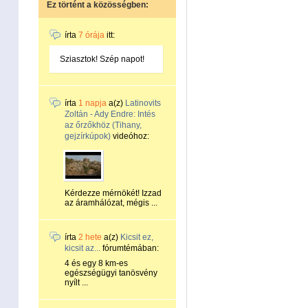
Ez történt a közösségben:
írta
7 órája
itt:
Sziasztok! Szép napot!
írta
1 napja
a(z)
Latinovits
Zoltán - Ady Endre: Intés
az őrzőkhöz (Tihany,
gejzírkúpok)
videóhoz:
Kérdezze mérnökét! Izzad
az áramhálózat, mégis ...
írta
2 hete
a(z)
Kicsit ez,
kicsit az...
fórumtémában:
4 és egy 8 km-es
egészségügyi tanösvény
nyílt ...