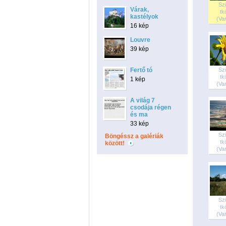
Sz
Várak,
tk
kastélyok
(Var
16 kép
Louvre
39 kép
Fertő tó
Sz
tk
1 kép
(Var
A világ 7
csodája régen
és ma
33 kép
Sz
Böngéssz a galériák
tk
között!
(Var
Sz
tk
(Var