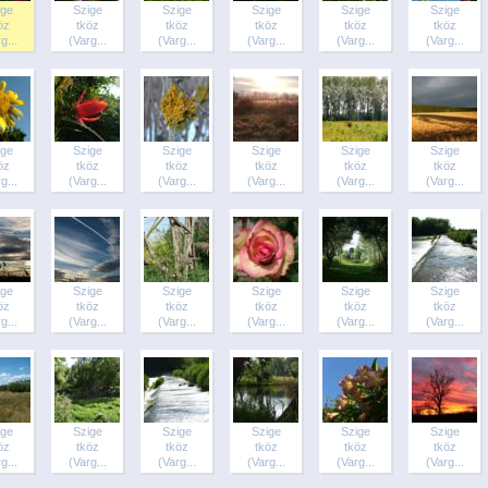
ige
Szige
Szige
Szige
Szige
Szige
öz
tköz
tköz
tköz
tköz
tköz
g...
(Varg...
(Varg...
(Varg...
(Varg...
(Varg...
ige
Szige
Szige
Szige
Szige
Szige
öz
tköz
tköz
tköz
tköz
tköz
g...
(Varg...
(Varg...
(Varg...
(Varg...
(Varg...
ige
Szige
Szige
Szige
Szige
Szige
öz
tköz
tköz
tköz
tköz
tköz
g...
(Varg...
(Varg...
(Varg...
(Varg...
(Varg...
ige
Szige
Szige
Szige
Szige
Szige
öz
tköz
tköz
tköz
tköz
tköz
g...
(Varg...
(Varg...
(Varg...
(Varg...
(Varg...