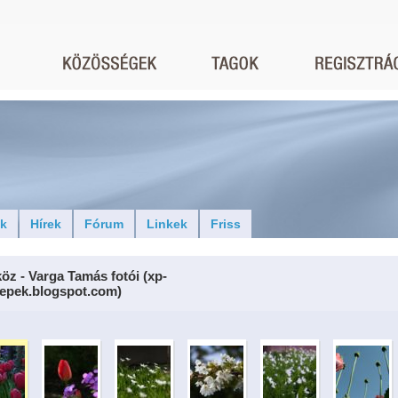
ók
Hírek
Fórum
Linkek
Friss
öz - Varga Tamás fotói (xp-
kepek.blogspot.com)