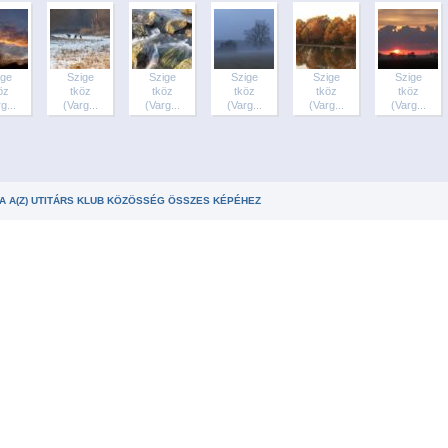
ige
Szige
Szige
Szige
Szige
Szige
öz
tköz
tköz
tköz
tköz
tköz
g...
(Varg...
(Varg...
(Varg...
(Varg...
(Varg...
A A(Z) UTITÁRS KLUB KÖZÖSSÉG ÖSSZES KÉPÉHEZ