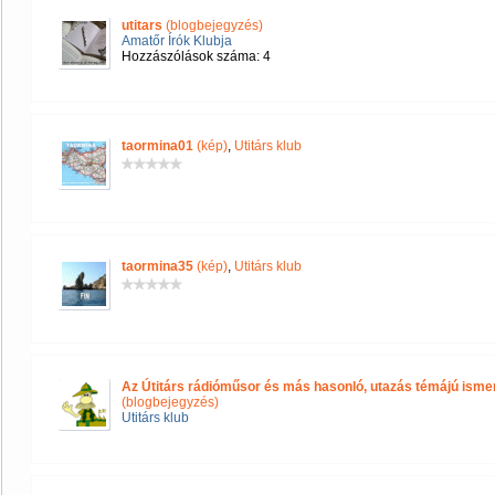
utitars
(blogbejegyzés)
Amatőr Írók Klubja
Hozzászólások száma: 4
taormina01
(kép)
,
Utitárs klub
taormina35
(kép)
,
Utitárs klub
Az Útitárs rádióműsor és más hasonló, utazás témájú isme
(blogbejegyzés)
Utitárs klub