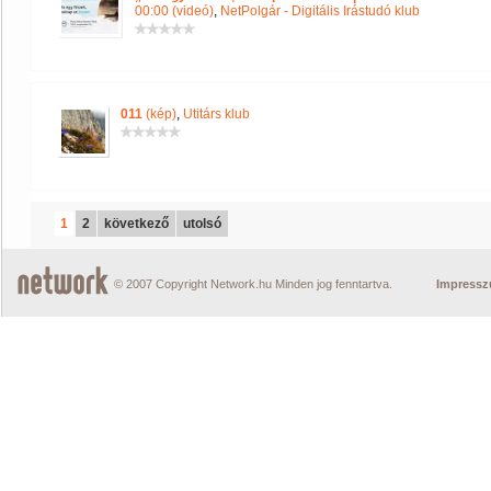
00:00 (videó)
,
NetPolgár - Digitális Irástudó klub
011
(kép)
,
Utitárs klub
1
2
következő
utolsó
© 2007 Copyright Network.hu Minden jog fenntartva.
Impress