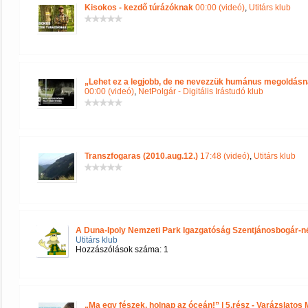
Kisokos - kezdő túrázóknak
00:00 (videó)
,
Utitárs klub
„Lehet ez a legjobb, de ne nevezzük humánus megoldásna
00:00 (videó)
,
NetPolgár - Digitális Irástudó klub
Transzfogaras (2010.aug.12.)
17:48 (videó)
,
Utitárs klub
A Duna-Ipoly Nemzeti Park Igazgatóság Szentjánosbogár-né
Utitárs klub
Hozzászólások száma: 1
„Ma egy fészek, holnap az óceán!” | 5.rész - Varázslato