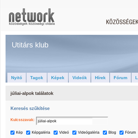
Utitárs klub
Nyitó
Tagok
Képek
Videók
Hírek
Fórum
L
júliai-alpok találatok
Keresés szűkítése
Kulcsszavak:
Kép
Képgaléria
Videó
Videógaléria
Blog
Fórum