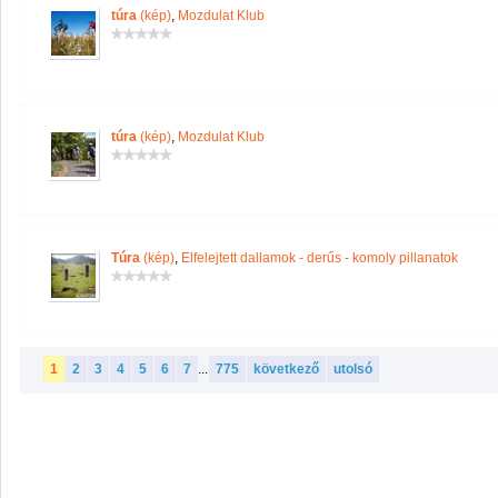
túra
(kép)
,
Mozdulat Klub
túra
(kép)
,
Mozdulat Klub
Túra
(kép)
,
Elfelejtett dallamok - derűs - komoly pillanatok
1
2
3
4
5
6
7
...
775
következő
utolsó