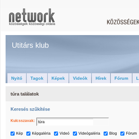
Utitárs klub
Nyitó
Tagok
Képek
Videók
Hírek
Fórum
L
túra találatok
Keresés szűkítése
Kulcsszavak:
Kép
Képgaléria
Videó
Videógaléria
Blog
Fórum