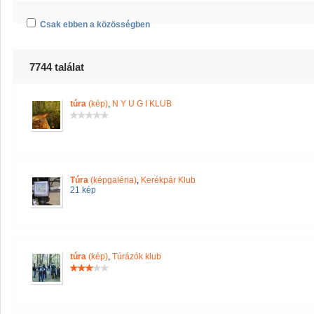
Csak ebben a közösségben
7744 találat
túra
(kép)
,
N Y U G I KLUB
Túra
(képgaléria)
,
Kerékpár Klub
21 kép
túra
(kép)
,
Túrázók klub