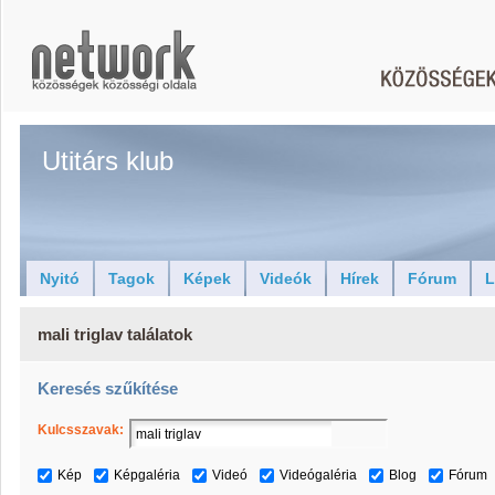
Utitárs klub
Nyitó
Tagok
Képek
Videók
Hírek
Fórum
L
mali triglav találatok
Keresés szűkítése
Kulcsszavak:
Kép
Képgaléria
Videó
Videógaléria
Blog
Fórum