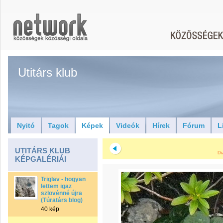
Utitárs klub
Nyitó
Tagok
Képek
Videók
Hírek
Fórum
L
UTITÁRS KLUB
Di
KÉPGALÉRIÁI
Triglav - hogyan
lettem igaz
szlovénné újra
(Túratárs blog)
40 kép