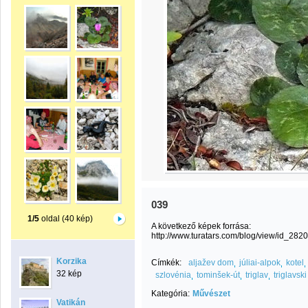
039
1/5
oldal (40 kép)
A következő képek forrása:
http://www.turatars.com/blog/view/id_2820
Korzika
Címkék:
aljažev dom
júliai-alpok
kotel
32 kép
szlovénia
tominšek-út
triglav
triglavsk
Kategória:
Művészet
Vatikán