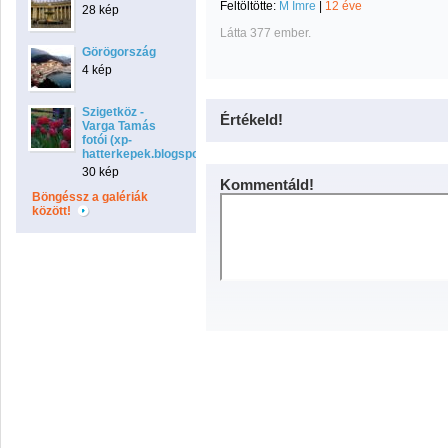
Feltöltötte:
M Imre
|
12 éve
28 kép
Látta 377 ember.
Görögország
4 kép
Szigetköz -
Értékeld!
Varga Tamás
fotói (xp-
hatterkepek.blogspot.com)
30 kép
Kommentáld!
Böngéssz a galériák
között!