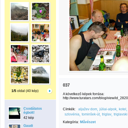
037
1/5
oldal (40 kép)
A következő képek forrása:
http://www.turatars.com/blog/view/id_2820
Csodálatos
Címkék:
aljažev dom
júliai-alpok
kotel
égbolt!
szlovénia
tominšek-út
triglav
triglavsk
42 kép
Kategória:
Művészet
Gaudi