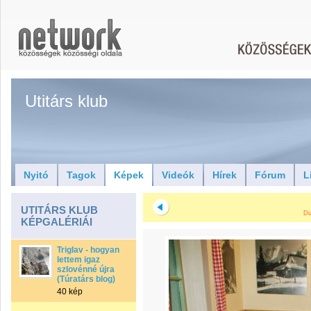
Utitárs klub
Nyitó
Tagok
Képek
Videók
Hírek
Fórum
L
UTITÁRS KLUB
Di
KÉPGALÉRIÁI
Triglav - hogyan
lettem igaz
szlovénné újra
(Túratárs blog)
40 kép