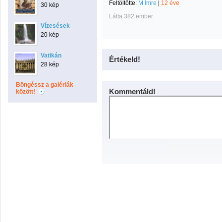
Feltöltötte:
M Imre
|
12 éve
30 kép
Látta 382 ember.
Vízesések
20 kép
Vatikán
Értékeld!
28 kép
Böngéssz a galériák
Kommentáld!
között!