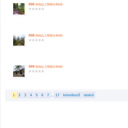
006
(kép)
,
Utitárs klub
008
(kép)
,
Utitárs klub
009
(kép)
,
Utitárs klub
1
2
3
4
5
6
7
...
17
következő
utolsó