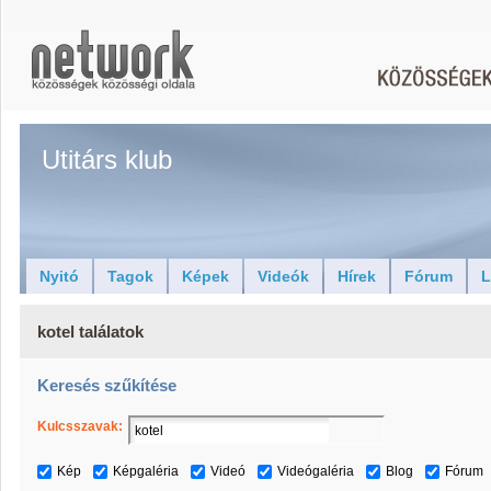
Utitárs klub
Nyitó
Tagok
Képek
Videók
Hírek
Fórum
L
kotel találatok
Keresés szűkítése
Kulcsszavak:
Kép
Képgaléria
Videó
Videógaléria
Blog
Fórum