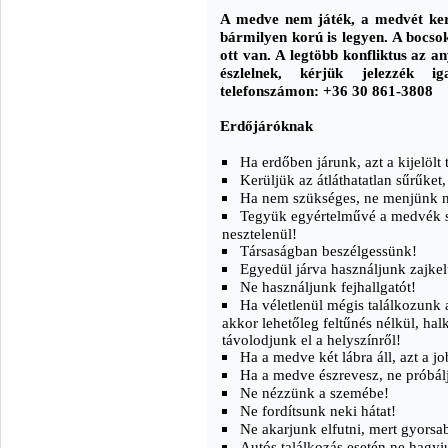
A medve nem játék, a medvét kerü
bármilyen korú is legyen. A bocso
ott van. A legtöbb konfliktus az 
észlelnek, kérjük jelezzék i
telefonszámon: +36 30 861-3808
Erdőjáróknak
Ha erdőben járunk, azt a kijelölt
Kerüljük az átláthatatlan sűrűket
Ha nem szükséges, ne menjünk na
Tegyük egyértelművé a medvék s
nesztelenül!
Társaságban beszélgessünk!
Egyedül járva használjunk zajkel
Ne használjunk fejhallgatót!
Ha véletlenül mégis találkozunk a
akkor lehetőleg feltűnés nélkül, hal
távolodjunk el a helyszínről!
Ha a medve két lábra áll, azt a j
Ha a medve észrevesz, ne próbálj
Ne nézzünk a szemébe!
Ne fordítsunk neki hátat!
Ne akarjunk elfutni, mert gyorsa
Autós találkozás esetén ne hagyj