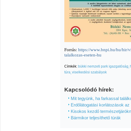
Forrás:
https://www.bnpi.hu/hu/hir/
talalkozas-eseten-hu
Címkék:
bükki nemzeti park igazgatóság
túra
viselkedési szabályok
Kapcsolódó hírek:
Mit tegyünk, ha farkassal talál
Erdőlátogatási korlátozások az 
Kisokos kezdő természetjárók
Bármikor teljesíthető túrák