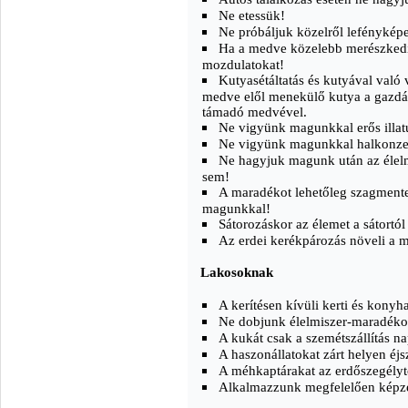
Ne etessük!
Ne próbáljuk közelről lefényképez
Ha a medve közelebb merészkedik
mozdulatokat!
Kutyasétáltatás és kutyával való 
medve elől menekülő kutya a gazdá
támadó medvével.
Ne vigyünk magunkkal erős illatú
Ne vigyünk magunkkal halkonzerve
Ne hagyjuk magunk után az élel
sem!
A maradékot lehetőleg szagment
magunkkal!
Sátorozáskor az élemet a sátortól
Az erdei kerékpározás növeli a m
Lakosoknak
A kerítésen kívüli kerti és konyh
Ne dobjunk élelmiszer-maradéko
A kukát csak a szemétszállítás na
A haszonállatokat zárt helyen éj
A méhkaptárakat az erdőszegélytő
Alkalmazzunk megfelelően képzet