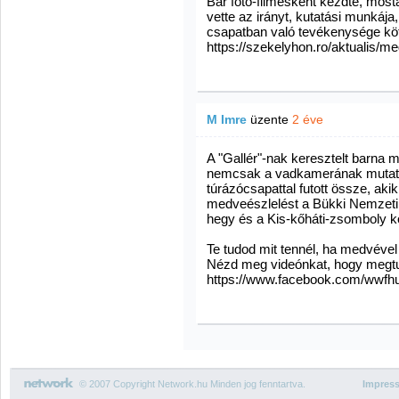
Bár fotó-filmesként kezdte, most
vette az irányt, kutatási munkája
csapatban való tevékenysége köti 
https://szekelyhon.ro/aktualis/m
M Imre
üzente
2 éve
A "Gallér"-nak keresztelt barna 
nemcsak a vadkamerának mutat
túrázócsapattal futott össze, aki
medveészlelést a Bükki Nemzeti 
hegy és a Kis-kőháti-zsomboly köz
Te tudod mit tennél, ha medvével
Nézd meg videónkat, hogy megtudd
https://www.facebook.com/w
© 2007 Copyright Network.hu Minden jog fenntartva.
Impres