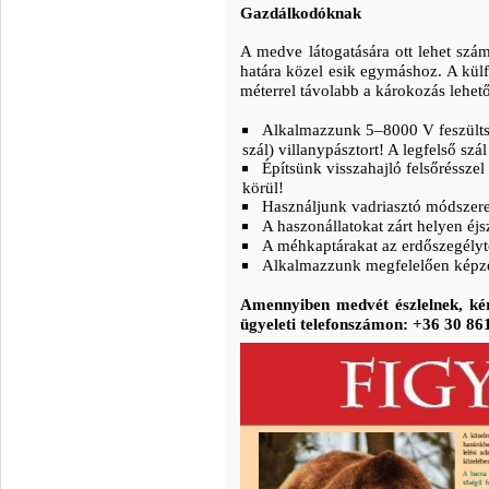
Gazdálkodóknak
A medve látogatására ott lehet szám
határa közel esik egymáshoz. A külfö
méterrel távolabb a károkozás lehet
Alkalmazzunk 5–8000 V feszültség
szál) villanypásztort! A legfelső s
Építsünk visszahajló felsőréssze
körül!
Használjunk vadriasztó módszere
A haszonállatokat zárt helyen éj
A méhkaptárakat az erdőszegélytő
Alkalmazzunk megfelelően képzet
Amennyiben medvét észlelnek, kér
ügyeleti telefonszámon: +36 30 86