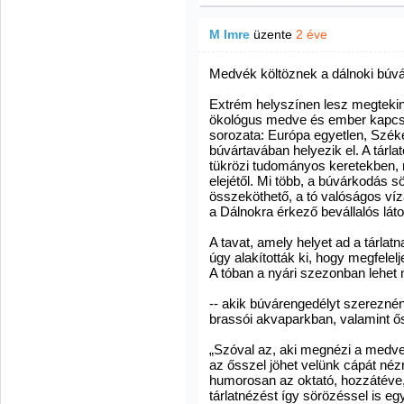
M Imre
üzente
2 éve
Medvék költöznek a dálnoki búvár
Extrém helyszínen lesz megtekin
ökológus medve és ember kapcs
sorozata: Európa egyetlen, Szék
búvártavában helyezik el. A tárla
tükrözi tudományos keretekben, m
elejétől. Mi több, a búvárkodás s
összeköthető, a tó valóságos víza
a Dálnokra érkező bevállalós lát
A tavat, amely helyet ad a tárlatn
úgy alakították ki, hogy megfele
A tóban a nyári szezonban lehet 
-- akik búvárengedélyt szereznéne
brassói akvaparkban, valamint ős
„Szóval az, aki megnézi a medve-
az ősszel jöhet velünk cápát né
humorosan az oktató, hozzátéve
tárlatnézést így sörözéssel is egy