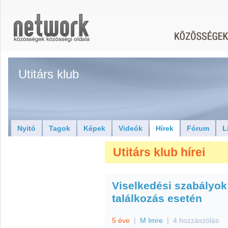
Utitárs klub
Nyitó
Tagok
Képek
Videók
Hírek
Fórum
L
Utitárs klub hírei
Viselkedési szabályok
találkozás esetén
5 éve
|
M Imre
|
4 hozzászólás