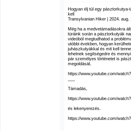
Hogyan élj túl egy pásztorkutya
kell
Transylvanian Hiker | 2024. aug. 
Még ha a medvetámadásokra által
túráink során a pásztorkutyák na
videóból megtudhatod a probléma 
utóbbi években, hogyan kerülhete
juhászkutyákkal és mit kell ten
lehetnek segítségedre és menny
pár személyes történetet is pász
megoldását.
https://www.youtube.com/wat
___
Támadás,
https://www.youtube.com/watc
és lekenyerezés.
https://www.youtube.com/watch