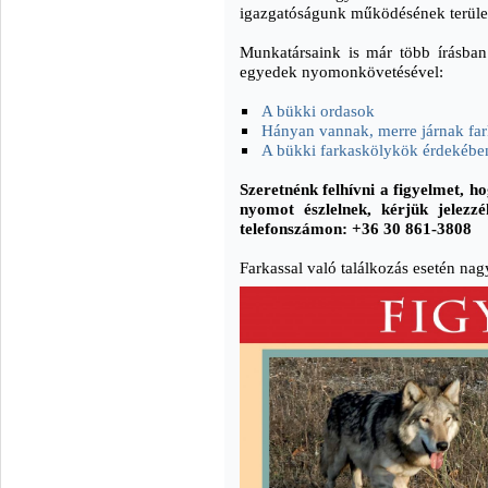
igazgatóságunk működésének terüle
Munkatársaink is már több írásban
egyedek nyomonkövetésével:
A bükki ordasok
Hányan vannak, merre járnak fa
A bükki farkaskölykök érdekébe
Szeretnénk felhívni a figyelmet, 
nyomot észlelnek, kérjük jelezzé
telefonszámon: +36 30 861-3808
Farkassal való találkozás esetén nag