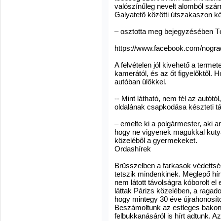
valószínűleg nevelt alomból szá
Galyatető közötti útszakaszon ké
– osztotta meg bejegyzésében T
https://www.facebook.com/nogr
A felvételen jól kivehető a termet
kamerától, és az őt figyelőktől. 
autóban ülőkkel.
-- Mint látható, nem fél az autótó
oldalának csapkodása készteti t
– emelte ki a polgármester, aki a
hogy ne vigyenek magukkal kuty
közeléből a gyermekeket.
Ordashírek
Brüsszelben a farkasok védetts
tetszik mindenkinek. Meglepő hí
nem látott távolságra kóborolt el
láttak Párizs közelében, a ragado
hogy mintegy 30 éve újrahonosíto
Beszámoltunk az estleges bakony
felbukkanásáról is hírt adtunk. Az