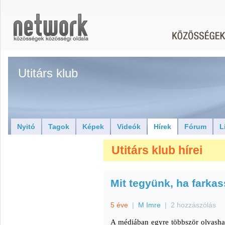
Utitárs klub
Nyitó
Tagok
Képek
Videók
Hírek
Fórum
L
Utitárs klub hírei
Mit tegyünk, ha farkas
5 éve
|
M Imre
|
2 hozzászólás
A médiában egyre többször olvasha