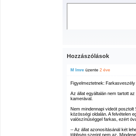
Hozzászólások
M Imre
üzente
2 éve
Figyelmeztetnek: Farkasveszély 
Az állat egyáltalán nem tartott a
kamerával.
Nem mindennapi videót posztolt
közösségi oldalán. A felvételen eg
valószínűséggel farkas, ezért óv
-- Az állat azonosításánál két le
többség szerint nem az. Mindenes