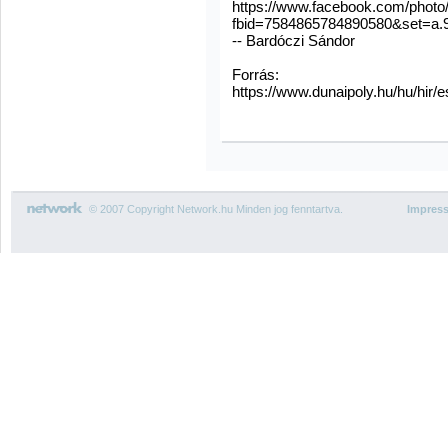
https://www.facebook.com/photo
fbid=7584865784890580&set=a.
-- Bardóczi Sándor
Forrás:
https://www.dunaipoly.hu/hu/hir/
© 2007 Copyright Network.hu Minden jog fenntartva.
Impres