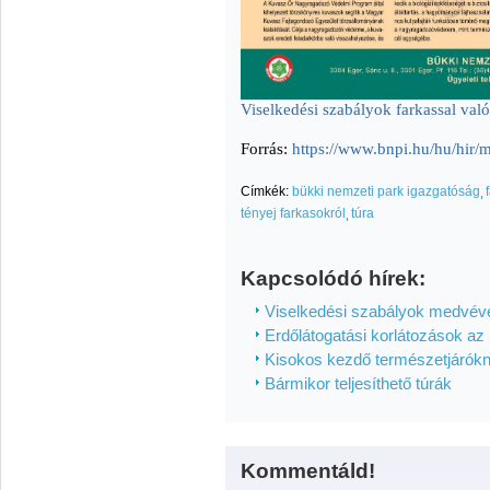
Viselkedési szabályok farkassal való
Forrás:
https://www.bnpi.hu/hu/hir/m
Címkék:
bükki nemzeti park igazgatóság
tényej farkasokról
túra
Kapcsolódó hírek:
Viselkedési szabályok medvével
Erdőlátogatási korlátozások az 
Kisokos kezdő természetjárók
Bármikor teljesíthető túrák
Kommentáld!