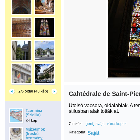
2/6
oldal (43 kép)
Cahtédrale de Saint-Pier
Utolsó vacsora, oldalablak. A t
stílusban alakították át.
Taormina
(Szicília)
34 kép
Címkék:
genf
svájc
városképek
Múzeumok
Kategória:
Saját
(freskó,
festmény,