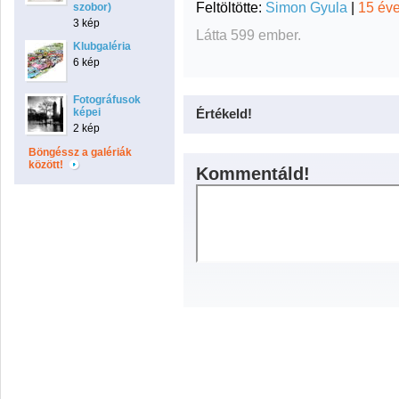
Feltöltötte:
Simon Gyula
|
15 év
szobor)
3 kép
Látta 599 ember.
Klubgaléria
6 kép
Fotográfusok
képei
Értékeld!
2 kép
Böngéssz a galériák
között!
Kommentáld!