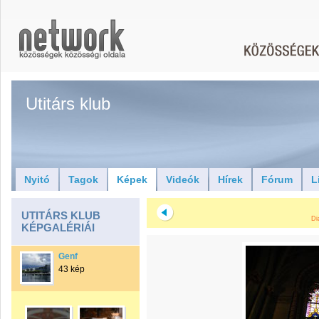
Utitárs klub
Nyitó
Tagok
Képek
Videók
Hírek
Fórum
L
UTITÁRS KLUB
Di
KÉPGALÉRIÁI
Genf
43 kép