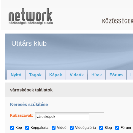
Utitárs klub
Nyitó
Tagok
Képek
Videók
Hírek
Fórum
L
városképek találatok
Keresés szűkítése
Kulcsszavak:
Kép
Képgaléria
Videó
Videógaléria
Blog
Fórum