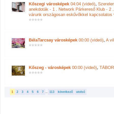
Kőszegi városképek
04:04 (videó)
,
Szerele
anekdoták - 1 . Network Párkereső Klub - 2 .
várunk országosan eskűvőkkel kapcsolatos 
BélaTarcsay városképek
00:00 (videó)
,
A vi
Kőszeg - városképek
00:00 (videó)
,
TÁBOR
1
2
3
4
5
6
7
...
113
következő
utolsó