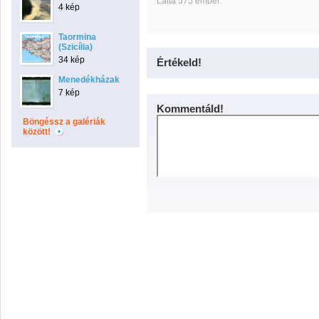
Látta 575 ember.
4 kép
Taormina
(Szicília)
34 kép
Értékeld!
Menedékházak
7 kép
Kommentáld!
Böngéssz a galériák
között!