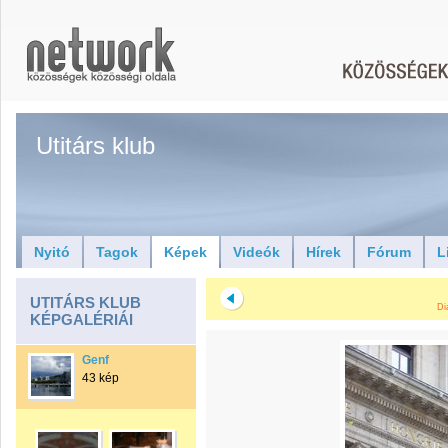
Utitárs klub
Nyitó
Tagok
Képek
Videók
Hírek
Fórum
L
UTITÁRS KLUB
Di
KÉPGALÉRIÁI
Genf
43 kép