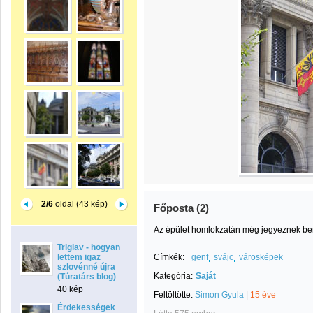
2/6
oldal (43 kép)
Főposta (2)
Az épület homlokzatán még jegyeznek b
Triglav - hogyan
lettem igaz
Címkék:
genf
svájc
városképek
szlovénné újra
Kategória:
Saját
(Túratárs blog)
40 kép
Feltöltötte:
Simon Gyula
|
15 éve
Érdekességek