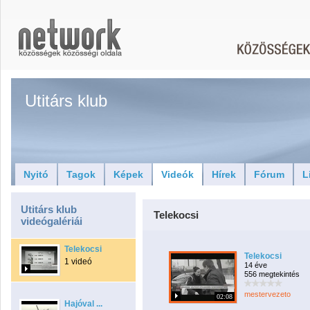
Utitárs klub
Nyitó
Tagok
Képek
Videók
Hírek
Fórum
L
Utitárs klub
Telekocsi
videógalériái
Telekocsi
Telekocsi
1 videó
14 éve
556 megtekintés
mestervezeto
02:08
Hajóval ...