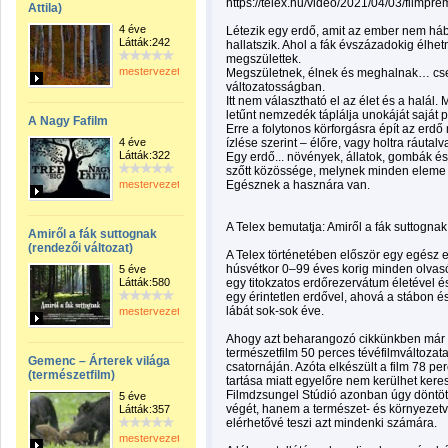
https://telex.hu/video/2021/04/03/filmpre
Attila)
4 éve
Létezik egy erdő, amit az ember nem háb
Látták:242
hallatszik. Ahol a fák évszázadokig élhet
megszülettek.
mestervezeto
Megszületnek, élnek és meghalnak… csen
változatosságban.
Itt nem választható el az élet és a halál. 
letűnt nemzedék táplálja unokáját saját 
A Nagy Fafilm
Erre a folytonos körforgásra épít az erdő
4 éve
ízlése szerint – élőre, vagy holtra ráutalv
Látták:322
Egy erdő... növények, állatok, gombák é
szőtt közössége, melynek minden eleme 
mestervezeto
Egésznek a hasznára van.
A Telex bemutatja: Amiről a fák suttognak 
Amiről a fák suttognak
(rendezői változat)
A Telex történetében először egy egész
húsvétkor 0–99 éves korig minden olvasó
5 éve
Látták:580
egy titokzatos erdőrezervátum életével 
egy érintetlen erdővel, ahová a stábon é
lábát sok-sok éve.
mestervezeto
Ahogy azt beharangozó cikkünkben már m
természetfilm 50 perces tévéfilmváltozat
Gemenc – Árterek világa
csatornáján. Azóta elkészült a film 78 pe
(természetfilm)
tartása miatt egyelőre nem kerülhet kere
Filmdzsungel Stúdió azonban úgy döntöt
5 éve
végét, hanem a természet- és környezetv
Látták:357
elérhetővé teszi azt mindenki számára.
mestervezeto