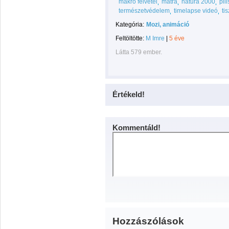
makro felvétel
mátra
natura 2000
pili
természetvédelem
timelapse videó
ti
Kategória:
Mozi, animáció
Feltöltötte:
M Imre
|
5 éve
Látta 579 ember.
Értékeld!
Kommentáld!
Hozzászólások