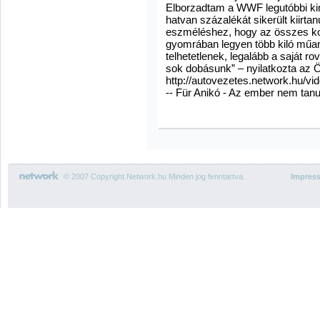
Elborzadtam a WWF legutóbbi kimu
hatvan százalékát sikerült kiirt
eszméléshez, hogy az összes kor
gyomrában legyen több kiló mű
telhetetlenek, legalább a saját 
sok dobásunk” – nyilatkozta az
http://autovezetes.network.hu/
-- Für Anikó - Az ember nem tanul
© 2007 Copyright Network.hu Minden jog fenntartva.
Impres