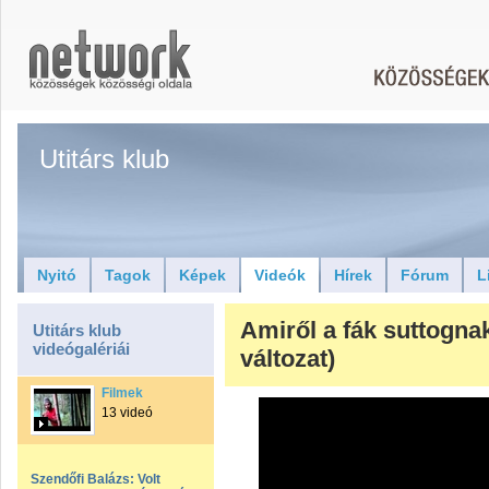
Utitárs klub
Nyitó
Tagok
Képek
Videók
Hírek
Fórum
L
Amiről a fák suttogna
Utitárs klub
videógalériái
változat)
Filmek
13 videó
Szendőfi Balázs: Volt