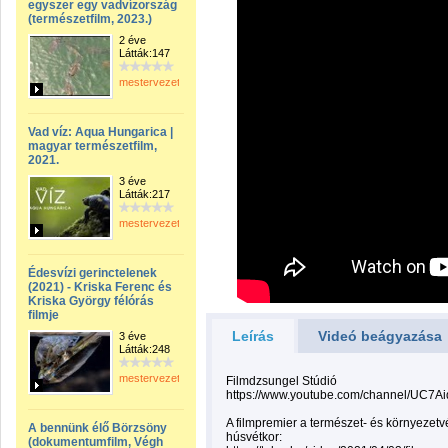
egyszer egy vadvízország
(természetfilm, 2023.)
2 éve
Látták:147
mestervezeto
Vad víz: Aqua Hungarica |
magyar természetfilm,
2021.
3 éve
Látták:217
mestervezeto
Édesvízi gerinctelenek
(2021) - Kriska Ferenc és
Kriska György félórás
filmje
Leírás
Videó beágyazása
3 éve
Látták:248
mestervezeto
Filmdzsungel Stúdió
https://www.youtube.com/channel/UC7
A filmpremier a természet- és környezetv
A bennünk élő Börzsöny
húsvétkor:
(dokumentumfilm, Végh