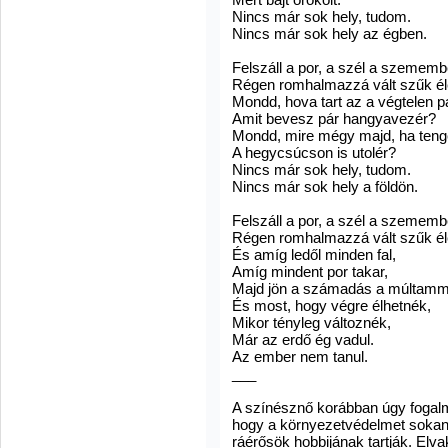
Nincs már sok hely, tudom.
Nincs már sok hely az égben.
Felszáll a por, a szél a szemembe 
Régen romhalmazzá vált szűk él
Mondd, hova tart az a végtelen pa
Amit bevesz pár hangyavezér?
Mondd, mire mégy majd, ha teng
A hegycsúcson is utolér?
Nincs már sok hely, tudom.
Nincs már sok hely a földön.
Felszáll a por, a szél a szemembe 
Régen romhalmazzá vált szűk él
És amíg ledől minden fal,
Amíg mindent por takar,
Majd jön a számadás a múltamm
És most, hogy végre élhetnék,
Mikor tényleg változnék,
Már az erdő ég vadul.
Az ember nem tanul.
___
A színésznő korábban úgy fogalma
hogy a környezetvédelmet sokan 
ráérősök hobbijának tartják. Elva