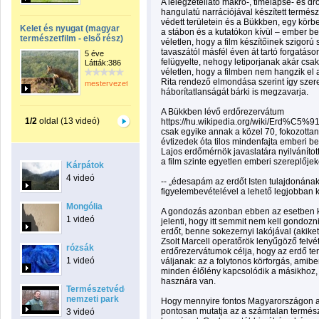
A lélegzetellátó makro-, timelapse- és dr
hangulatú narrációjával készített természe
védett területein és a Bükkben, egy körb
Kelet és nyugat (magyar
a stábon és a kutatókon kívül – ember b
természetfilm - első rész)
véletlen, hogy a film készítőinek szigorú
tavaszától másfél éven át tartó forgatás
5 éve
felügyelte, nehogy letiporjanak akár csa
Látták:386
véletlen, hogy a filmben nem hangzik el
Rita rendező elmondása szerint így szer
mestervezeto
háborítatlanságát bárki is megzavarja.
A Bükkben lévő erdőrezervátum
1/2
oldal (13 videó)
https://hu.wikipedia.org/wiki/Erd%C5
csak egyike annak a közel 70, fokozotta
évtizedek óta tilos mindenfajta emberi b
Lajos erdőmérnök javaslatára nyilvánított
a film szinte egyetlen emberi szereplőjek
Kárpátok
4 videó
-- „édesapám az erdőt Isten tulajdonának 
figyelembevételével a lehető legjobban k
Mongólia
A gondozás azonban ebben az esetben kü
1 videó
jelenti, hogy itt semmit nem kell gondozn
erdőt, benne sokezernyi lakójával (akiket
Zsolt Marcell operatőrök lenyűgöző felvé
rózsák
erdőrezervátumok célja, hogy az erdő t
1 videó
váljanak: az a folytonos körforgás, amibe
minden élőlény kapcsolódik a másikhoz,
hasznára van.
Természetvédelem:
nemzeti park
Hogy mennyire fontos Magyarországon a 
pontosan mutatja az a számtalan termész
3 videó