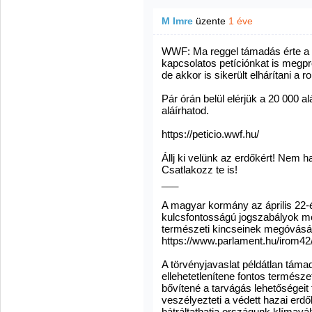
M Imre
üzente
1 éve
WWF: Ma reggel támadás érte a pet
kapcsolatos petíciónkat is megpr
de akkor is sikerült elhárítani a 
Pár órán belül elérjük a 20 000 a
aláírhatod.
https://peticio.wwf.hu/
Állj ki velünk az erdőkért! Nem h
Csatlakozz te is!
___
A magyar kormány az április 22-é
kulcsfontosságú jogszabályok m
természeti kincseinek megóvásá
https://www.parlament.hu/irom42
A törvényjavaslat példátlan támad
ellehetetlenítene fontos természe
bővítené a tarvágás lehetőségeit
veszélyezteti a védett hazai erdők
hátráltathatja országunk klímav