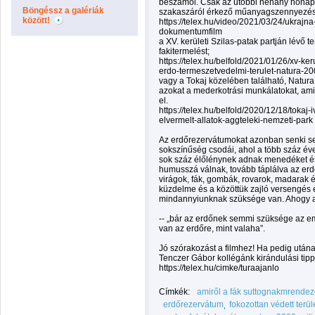
beszámol. Csak az utóbbi néhány hónapb
Böngéssz a galériák
szakaszáról érkező műanyagszennyezés út
között!
https://telex.hu/video/2021/03/24/ukrajna
dokumentumfilm
a XV. kerületi Szilas-patak partján lévő 
fakitermelést;
https://telex.hu/belfold/2021/01/26/xv-ker
erdo-termeszetvedelmi-terulet-natura-2
vagy a Tokaj közelében található, Natura
azokat a mederkotrási munkálatokat, amik 
el.
https://telex.hu/belfold/2020/12/18/tokaj
elvermelt-allatok-aggteleki-nemzeti-park
Az erdőrezervátumokat azonban senki sem
sokszínűség csodái, ahol a több száz éve
sok száz élőlénynek adnak menedéket és
humusszá válnak, tovább táplálva az erdő 
virágok, fák, gombák, rovarok, madarak é
küzdelme és a közöttük zajló versengés e
mindannyiunknak szüksége van. Ahogy a
-- „bár az erdőnek semmi szüksége az 
van az erdőre, mint valaha”.
Jó szórakozást a filmhez! Ha pedig utána
Tenczer Gábor kollégánk kirándulási tippj
https://telex.hu/cimke/turaajanlo
Címkék:
amiről a fák suttognakmrendező
erdőrezervátum
fokozottan védett terül