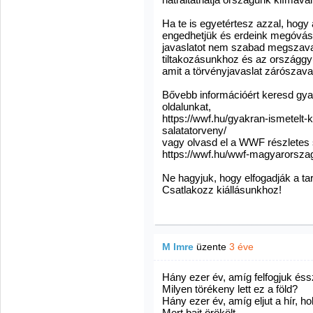
Ha te is egyetértesz azzal, hogy
engedhetjük és erdeink megóvása
javaslatot nem szabad megszavaz
tiltakozásunkhoz és az országgyűl
amit a törvényjavaslat zárószavaz
Bővebb információért keresd gya
oldalunkat,
https://wwf.hu/gyakran-ismetelt-
salatatorveny/
vagy olvasd el a WWF részletes s
https://wwf.hu/wwf-magyarorszag-
Ne hagyjuk, hogy elfogadják a t
Csatlakozz kiállásunkhoz!
M Imre
üzente
3 éve
Hány ezer év, amíg felfogjuk éss
Milyen törékeny lett ez a föld?
Hány ezer év, amíg eljut a hír, ho
Mert bajt örökölt.