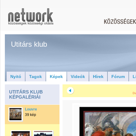
Utitárs klub
Nyitó
Tagok
Képek
Videók
Hírek
Fórum
L
UTITÁRS KLUB
Di
KÉPGALÉRIÁI
Louvre
39 kép