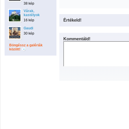
38 kép
Várak,
kastélyok
Értékeld!
16 kép
Gaudi
30 kép
Kommentáld!
Böngéssz a galériák
között!