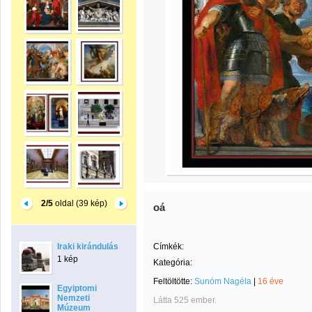
2/5
oldal (39 kép)
oá
Iraki kirándulás
Címkék:
1 kép
Kategória:
Feltöltötte:
Sunóm Nagéla
|
16 éve
Egyiptomi
Nemzeti
Látta 525 ember.
Múzeum