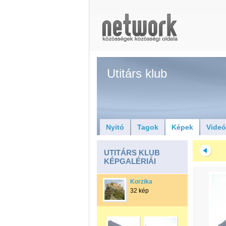
Utitárs klub
Nyitó
Tagok
Képek
Vide
UTITÁRS KLUB
KÉPGALÉRIÁI
Korzika
32 kép