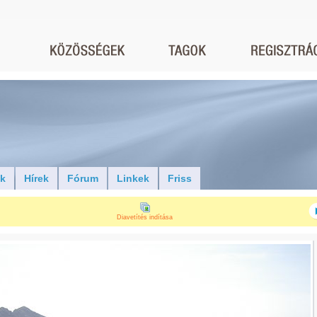
ók
Hírek
Fórum
Linkek
Friss
Diavetítés indítása