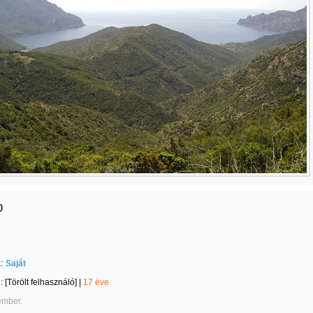
0
:
Saját
e:
[Törölt felhasználó]
|
17 éve
ember.