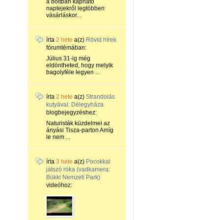
a boltban kapható
naptejekről legtöbben
vásárláskor...
írta
2 hete
a(z)
Rövid hírek
fórumtémában:
Július 31-ig még
eldöntheted, hogy melyik
bagolyféle legyen ...
írta
2 hete
a(z)
Strandolás
kutyával: Délegyháza
blogbejegyzéshez:
Naturisták küzdelmei az
ányási Tisza-parton Amíg
le nem ...
írta
3 hete
a(z)
Pocokkal
játszó róka (vadkamera:
Bükki Nemzeti Park)
videóhoz: