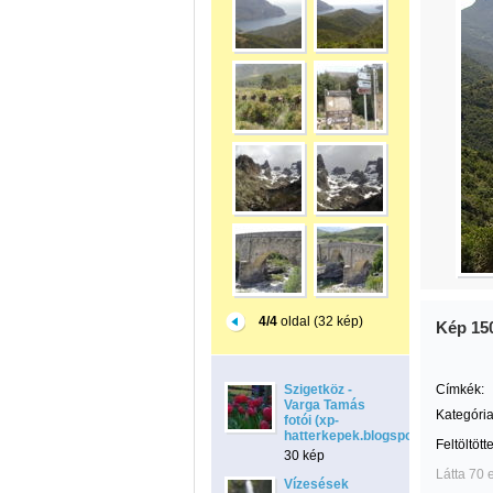
4/4
oldal (32 kép)
Kép 15
Szigetköz -
Címkék:
Varga Tamás
Kategória
fotói (xp-
hatterkepek.blogspot.com)
Feltöltött
30 kép
Látta 70 
Vízesések