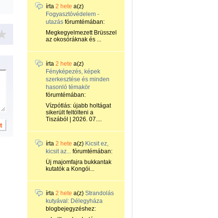
írta
2 hete
a(z)
Fogyasztóvédelem -
utazás
fórumtémában:
Megkegyelmezett Brüsszel
az okosóráknak és ...
írta
2 hete
a(z)
Fényképezés, képek
szerkesztése és minden
hasonló témakör
fórumtémában:
Vízpótlás: újabb holtágat
sikerült feltölteni a
Tiszából | 2026. 07....
írta
2 hete
a(z)
Kicsit ez,
kicsit az...
fórumtémában:
Új majomfajra bukkantak
kutatók a Kongói...
írta
2 hete
a(z)
Strandolás
kutyával: Délegyháza
blogbejegyzéshez: