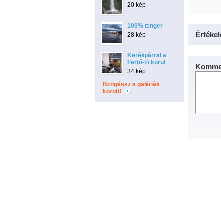
20 kép
100% tenger
Értékel
28 kép
Kerékpárral a
Fertő-tó körül
Kommen
34 kép
Böngéssz a galériák
között!