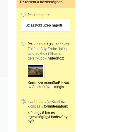
Ez történt a közösségben:
írta
1 napja
itt:
Sziasztok! Szép napot!
írta
2 napja
a(z)
Latinovits
Zoltán - Ady Endre: Intés
az őrzőkhöz (Tihany,
gejzírkúpok)
videóhoz:
Kérdezze mérnökét! Izzad
az áramhálózat, mégis ...
írta
2 hete
a(z)
Kicsit ez,
kicsit az...
fórumtémában:
4 és egy 8 km-es
egészségügyi tanösvény
nyílt ...