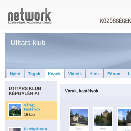
Utitárs klub
Nyitó
Tagok
Képek
Videók
Hírek
Fórum
L
UTITÁRS KLUB
Várak, kastélyok
KÉPGALÉRIÁI
Várak,
kastélyok
16 kép
Kerékpárral a
Siste
Yvoir
Gruy