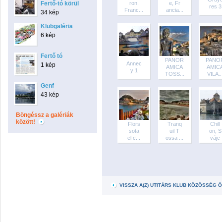
Fertő-tó körül
ron,
e, Fr
res 3
Franc...
ancia...
34 kép
Klubgaléria
6 kép
Fertő tó
PANOR
PANO
Annec
1 kép
AMICA
AMIC
y 1
TOSS...
VILA..
Genf
43 kép
Böngéssz a galériák
között!
Flors
Tranq
Chill
sota
uil T
on, S
el c...
ossa ...
vájc
VISSZA A(Z) UTITÁRS KLUB KÖZÖSSÉG 