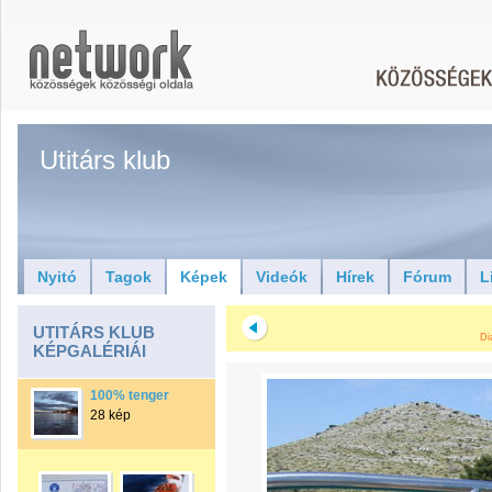
Utitárs klub
Nyitó
Tagok
Képek
Videók
Hírek
Fórum
L
UTITÁRS KLUB
Di
KÉPGALÉRIÁI
100% tenger
28 kép