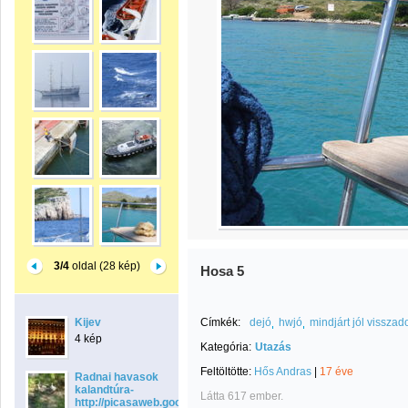
3/4
oldal (28 kép)
Hosa 5
Kijev
Címkék:
dejó
hwjó
mindjárt jól vissza
4 kép
Kategória:
Utazás
Feltöltötte:
Hős Andras
|
17 éve
Radnai havasok
kalandtúra-
Látta 617 ember.
http://picasaweb.google.com/gethe.laszlo/RadnaiHavasok