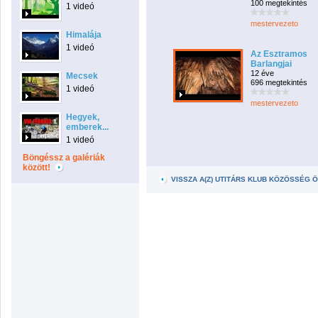
100 megtekintés
1 videó
mestervezeto
Himalája
1 videó
Az Esztramos
Barlangjai
12 éve
Mecsek
696 megtekintés
1 videó
mestervezeto
Hegyek,
emberek...
1 videó
Böngéssz a galériák
között!
VISSZA A(Z) UTITÁRS KLUB KÖZÖSSÉG 