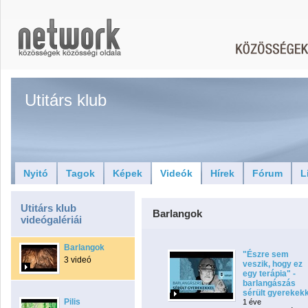
Utitárs klub
Nyitó
Tagok
Képek
Videók
Hírek
Fórum
L
Utitárs klub
Barlangok
videógalériái
Barlangok
"Észre sem
3 videó
veszik, hogy ez
egy terápia" -
barlangászás
sérült gyerekek
Pilis
1 éve