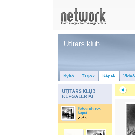
Utitárs klub
Nyitó
Tagok
Képek
Vide
UTITÁRS KLUB
KÉPGALÉRIÁI
Fotográfusok
képei
2 kép