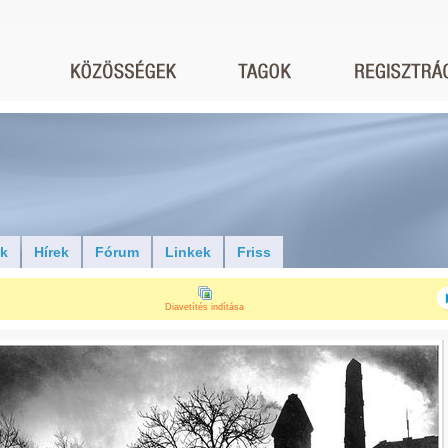
ók
Hírek
Fórum
Linkek
Friss
Diavetítés indítása