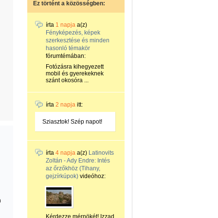
Ez történt a közösségben:
írta
1 napja
a(z)
Fényképezés, képek
szerkesztése és minden
hasonló témakör
fórumtémában:
Fotózásra kihegyezett
mobil és gyerekeknek
szánt okosóra ...
írta
2 napja
itt:
Sziasztok! Szép napot!
írta
4 napja
a(z)
Latinovits
Zoltán - Ady Endre: Intés
az őrzőkhöz (Tihany,
gejzírkúpok)
videóhoz:
n
Kérdezze mérnökét! Izzad