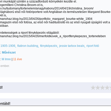
teri munkáját szintén a századforduló környékén kezdte el.
gemlíteni Christina Broom-ot is,
dex.hu/tudomany/tortenelem/anagyhaboru/2014/04/19/christina_broom/
 világháború első női fotóriportere volt Angliában és természetesen Margaret Bourke
ét is,
aimanohaz.blog.hu/2013/04/26/portfolio_margaret_bourke-white_1904
e magazin első női fotósa, az első női haditudósító és az első nyugati újságíró volt a
nióban.
rdekességek a riport fényképezés világából:
aimanohaz.blog.hu/2015/04/26/merfoldkovek_a_riportfenykepezes_torteneteben
1905-1906
flatiron building
fényképezés
jessie tarbox beals
riport fotó
:
Művészet
e:
M Imre
|
11 éve
 ember.
d!
táld!