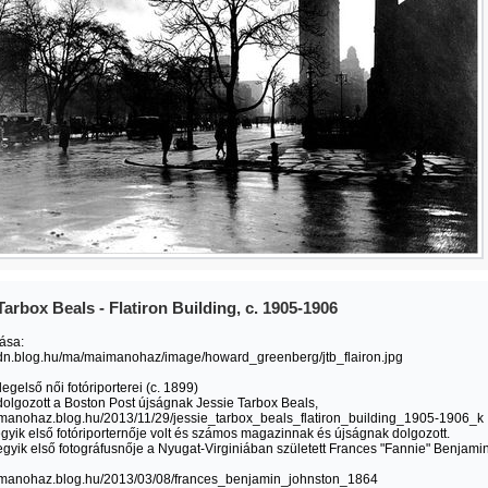
/id_2820/title_Triglav-
Tarbox Beals - Flatiron Building, c. 1905-1906
rása:
.cdn.blog.hu/ma/maimanohaz/image/howard_greenberg/jtb_flairon.jpg
 legelső női fotóriporterei (c. 1899)
dolgozott a Boston Post újságnak Jessie Tarbox Beals,
imanohaz.blog.hu/2013/11/29/jessie_tarbox_beals_flatiron_building_1905-1906_k
egyik első fotóriporternője volt és számos magazinnak és újságnak dolgozott.
gyik első fotográfusnője a Nyugat-Virginiában született Frances "Fannie" Benjami
aimanohaz.blog.hu/2013/03/08/frances_benjamin_johnston_1864