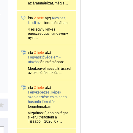
az áramhálózat, mégis ...
-
írta
2 hete
a(z)
Kicsit ez,
kicsit az...
fórumtémában:
4 és egy 8 km-es
egészségügyi tanösvény
nyílt ...
írta
2 hete
a(z)
Fogyasztóvédelem -
utazás
fórumtémában:
Megkegyelmezett Brüsszel
az okosóráknak és ...
írta
2 hete
a(z)
Fényképezés, képek
szerkesztése és minden
hasonló témakör
fórumtémában:
Vízpótlás: újabb holtágat
sikerült feltölteni a
Tiszából | 2026. 07....