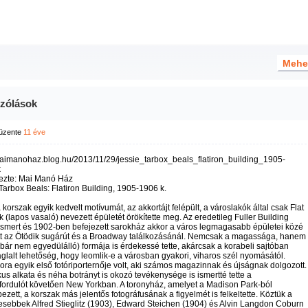
zólások
üzente
11 éve
maimanohaz.blog.hu/2013/11/29/jessie_tarbox_beals_flatiron_building_1905-
k
ezte: Mai Manó Ház
Tarbox Beals: Flatiron Building, 1905-1906 k.
 korszak egyik kedvelt motívumát, az akkortájt felépült, a városlakók által csak Flat
k (lapos vasaló) nevezett épületét örökítette meg. Az eredetileg Fuller Building
ismert és 1902-ben befejezett sarokház akkor a város legmagasabb épületei közé
ott az Ötödik sugárút és a Broadway találkozásánál. Nemcsak a magassága, hanem
(bár nem egyedülálló) formája is érdekessé tette, akárcsak a korabeli sajtóban
aglalt lehetőség, hogy leomlik-e a városban gyakori, viharos szél nyomásától.
ora egyik első fotóriporternője volt, aki számos magazinnak és újságnak dolgozott.
us alkata és néha botrányt is okozó tevékenysége is ismertté tette a
fordulót követően New Yorkban. A toronyház, amelyet a Madison Park-ból
ezett, a korszak más jelentős fotográfusának a figyelmét is felkeltette. Köztük a
sebbek Alfred Stieglitz (1903), Edward Steichen (1904) és Alvin Langdon Coburn