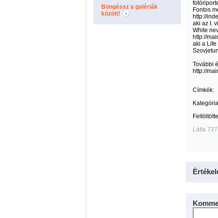
fotóripor
Böngéssz a galériák
Fontos me
között!
http://in
aki az I.
White nev
http://m
aki a Lif
Szovjetu
További é
http://m
Címkék:
Kategória
Feltöltött
Látta 737
Értékel
Kommen