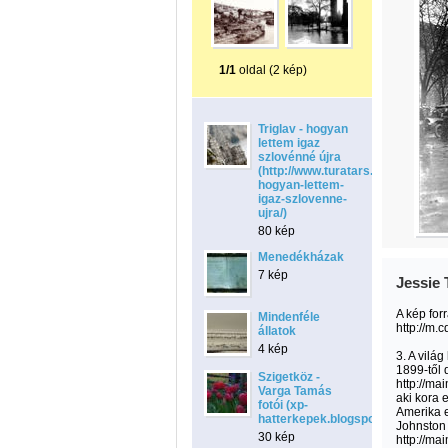
1/1
oldal (2 kép)
Triglav - hogyan
lettem igaz
szlovénné újra
(http://www.turatars.com/blog/view
hogyan-lettem-
igaz-szlovenne-
ujra/)
80 kép
Menedékházak
7 kép
Jessie 
A kép for
Mindenféle
http://m
állatok
4 kép
3. A világ
1899-től 
Szigetköz -
http://ma
Varga Tamás
aki kora 
fotói (xp-
Amerika e
hatterkepek.blogspot.com)
Johnston
30 kép
http://m