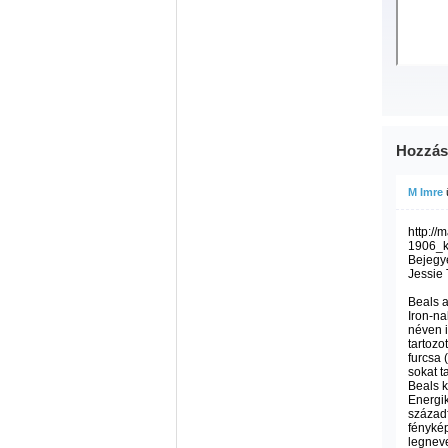
Hozzás
M Imre
http://
1906_
Bejegy
Jessie 
Beals a
Iron-na
néven 
tartoz
furcsa 
sokat t
Beals k
Energik
század
fénykép
legneve