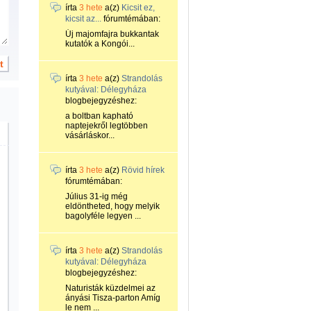
írta
3 hete
a(z)
Kicsit ez,
kicsit az...
fórumtémában:
Új majomfajra bukkantak
kutatók a Kongói...
írta
3 hete
a(z)
Strandolás
kutyával: Délegyháza
blogbejegyzéshez:
a boltban kapható
naptejekről legtöbben
vásárláskor...
írta
3 hete
a(z)
Rövid hírek
fórumtémában:
Július 31-ig még
eldöntheted, hogy melyik
bagolyféle legyen ...
írta
3 hete
a(z)
Strandolás
kutyával: Délegyháza
blogbejegyzéshez:
Naturisták küzdelmei az
ányási Tisza-parton Amíg
le nem ...