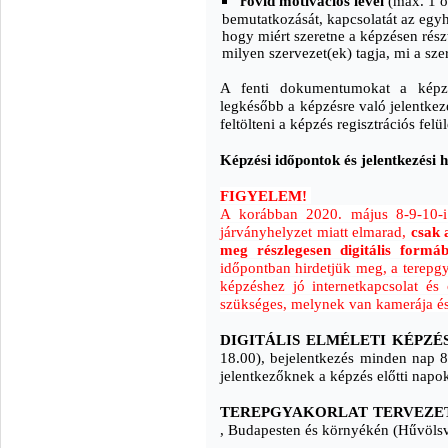
rövid motivációs levél
(max. 1 ol
bemutatkozását, kapcsolatát az egyhá
hogy miért szeretne a képzésen részt
milyen szervezet(ek) tagja, mi a sz
A fenti dokumentumokat a képzés
legkésőbb a képzésre való jelentkezé
feltölteni a képzés regisztrációs felül
Képzési időpontok és jelentkezési 
FIGYELEM!
A korábban 2020. május 8-9-10-i 
járványhelyzet miatt elmarad,
csak a
meg részlegesen digitális formá
időpontban hirdetjük meg, a terepgya
képzéshez jó internetkapcsolat és 
szükséges, melynek van kamerája és
DIGITÁLIS ELMÉLETI KÉPZÉ
18.00), bejelentkezés minden nap 8.
jelentkezőknek a képzés előtti napo
TEREPGYAKORLAT TERVEZET
, Budapesten és környékén (Hűvölsv