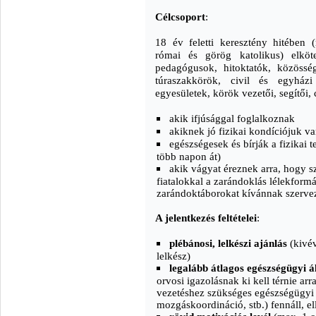
Célcsoport
:
18 év feletti keresztény hitében (
római és görög katolikus) elkötel
pedagógusok, hitoktatók, közösség
túraszakkörök, civil és egyházi
egyesületek, körök vezetői, segítői,
akik ifjúsággal foglalkoznak
akiknek jó fizikai kondíciójuk va
egészségesek és bírják a fizikai 
több napon át)
akik vágyat éreznek arra, hogy 
fiatalokkal a zarándoklás lélekform
zarándoktáborokat kívánnak szervez
A jelentkezés feltételei
:
plébánosi, lelkészi ajánlás
(kivév
lelkész)
legalább átlagos egészségügyi á
orvosi igazolásnak ki kell térnie arr
vezetéshez szükséges egészségügyi 
mozgáskoordináció, stb.) fennáll, ell