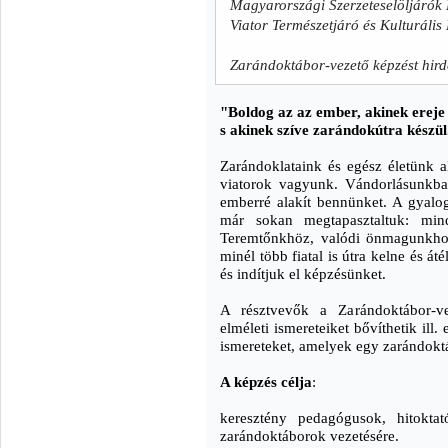
Magyarországi Szerzeteselöljárók 
Viator Természetjáró és Kulturális
Zarándoktábor-vezető képzést hird
"Boldog az az ember, akinek ereje
s akinek szíve zarándokútra készül
Zarándoklataink és egész életünk
viatorok vagyunk. Vándorlásunkban
emberré alakít bennünket. A gyalogo
már sokan megtapasztaltuk: mind
Teremtőnkhöz, valódi önmagunkhoz
minél több fiatal is útra kelne és á
és indítjuk el képzésünket.
A résztvevők a Zarándoktábor-ve
elméleti ismereteiket bővíthetik ill. 
ismereteket, amelyek egy zarándokt
A képzés célja
:
keresztény pedagógusok, hitoktat
zarándoktáborok vezetésére.