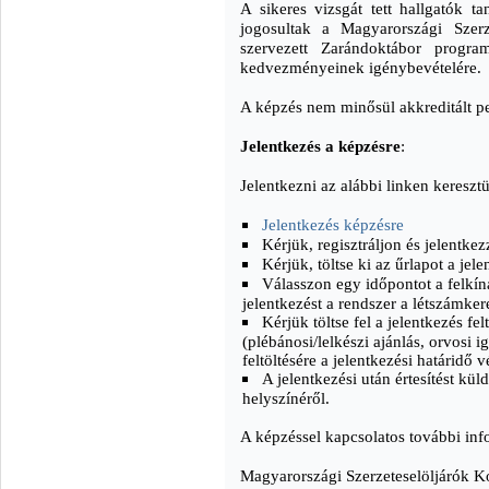
A sikeres vizsgát tett hallgatók t
jogosultak a Magyarországi Szerze
szervezett Zarándoktábor progra
kedvezményeinek igénybevételére.
A képzés nem minősül akkreditált 
Jelentkezés a képzésre
:
Jelentkezni az alábbi linken keresztü
Jelentkezés képzésre
Kérjük, regisztráljon és jelentk
Kérjük, töltse ki az űrlapot a je
Válasszon egy időpontot a felkín
jelentkezést a rendszer a létszámker
Kérjük töltse fel a jelentkezés f
(plébánosi/lelkészi ajánlás, orvosi
feltöltésére a jelentkezési határidő
A jelentkezési után értesítést kü
helyszínéről.
A képzéssel kapcsolatos további inf
Magyarországi Szerzeteselöljárók K