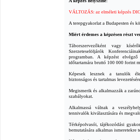
A képzés helyszíne
:
VÁLTOZÁS: a
z elméleti képzés 
A terepgyakorlat a Budapesten és k
Miért érdemes a képzésen részt ve
Táborszervezőként vagy kísér
Szerzeteselöljárók Konferenciáin
programban. A képzést elvégző z
időtartamára bruttó 100 000 forint m
Képesek lesznek a tanulók éle
biztonságos és tartalmas levezetésér
Megismerik és alkalmazzák a zarán
szabályokat.
Alkalmassá válnak a veszélyhely
tennivalók kiválasztására és megval
Térképolvasói, tájékozódási gyakorla
bemutatására alkalmas ismeretekre t