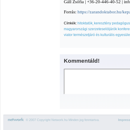
Gáll Zsófia | +36-20-446-40-52 | i
Forrás:
https://zarandoktabor.hu/kep
Címkék:
hitoktatók
keresztény pedagógu
magyarországi szerzeteselöljárók konfere
viator természetjáró és kulturális egyesüle
Kommentáld!
© 2007 Copyright Network.hu Minden jog fenntartva.
Impres