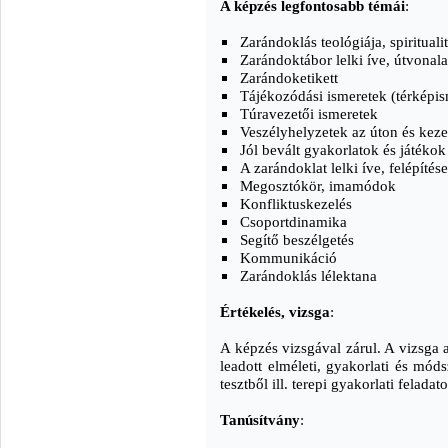
A képzés legfontosabb témái
:
Zarándoklás teológiája, spiritualit
Zarándoktábor lelki íve, útvonal
Zarándoketikett
Tájékozódási ismeretek (térképis
Túravezetői ismeretek
Veszélyhelyzetek az úton és kez
Jól bevált gyakorlatok és játéko
A zarándoklat lelki íve, felépítése
Megosztókör, imamódok
Konfliktuskezelés
Csoportdinamika
Segítő beszélgetés
Kommunikáció
Zarándoklás lélektana
Értékelés, vizsga
:
A képzés vizsgával zárul. A vizsga a
leadott elméleti, gyakorlati és módsz
tesztből ill. terepi gyakorlati felada
Tanúsítvány
: