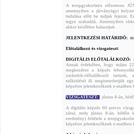
A terepgyakorlat
ra előzetesen JÚ
amennyiben a járványügyi helyzet
indulása előtt be tudjuk fejezni. 
tegye szabaddá. Amennyiben ekkor
akkor későbbre halasztjuk.
JELENTKEZÉSI HATÁRIDŐ:
máj
Előtalálkozó és vizsgateszt
:
DIGITÁLIS ELŐTALÁLKOZÓ:
m
Annak érdekében, hogy május 22-
megkezdeni a képzés lebonyolítás
zarándok-előtalálkozót tartunk,
működését ill. megismerhetjük egym
képzésre jelentkezőknek e-mailben k
VIZSGATESZT:
június 8-án, hétf
A digitális képzés 60 perces vizsga
zárul, mely június 8-án, hétfőn 
eredmény) feltétele a terepgyakorla
képzésre jelentkezőknek e-mailben 