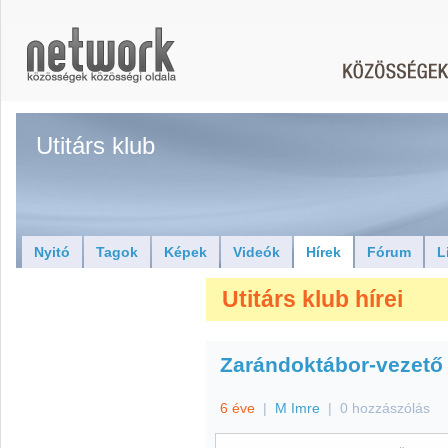
Utitárs klub
Nyitó
Tagok
Képek
Videók
Hírek
Fórum
L
Utitárs klub hírei
Zarándoktábor-vezető
6 éve
|
M Imre
|
0 hozzászólás