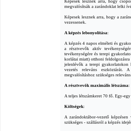
Képesek lesznek arra, hogy csopor
megvalósítsák a zarándoklat lelki ívé
Képesek lesznek arra, hogy a zarán
vezessenek.
A képzés lebonyolítása
:
A képzés 4 napos elméleti és gyakor
a résztvevők aktív tevékenységére
tevékenységére és terepi gyakorlato
korlátai miatt) otthoni feldolgozásr
jelenlévők a terepi gyakorlatokon 
vezetés releváns eszköztárát. 
megvalósításhoz szükséges releván
A résztvevők maximális létszáma
:
A teljes létszámkeret 70 fő. Egy-eg
Költségek
:
A zarándoktábor-vezető képzésen v
szükséges - szállásról a képzés ide