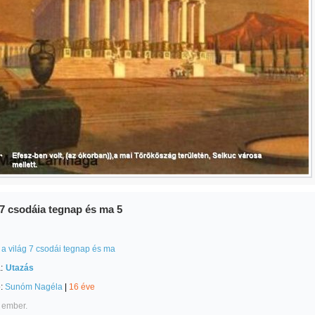
 7 csodáia tegnap és ma 5
a világ 7 csodái tegnap és ma
:
Utazás
e:
Sunóm Nagéla
|
16 éve
 ember.