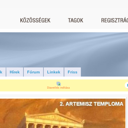
ók
Hírek
Fórum
Linkek
Friss
Diavetítés indítása