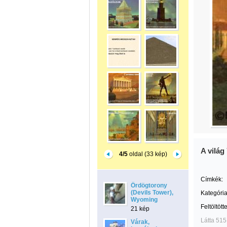
A világ
4/5
oldal (33 kép)
Címkék:
Ördögtorony
(Devils Tower),
Kategória
Wyoming
Feltöltött
21 kép
Látta 515
Várak,