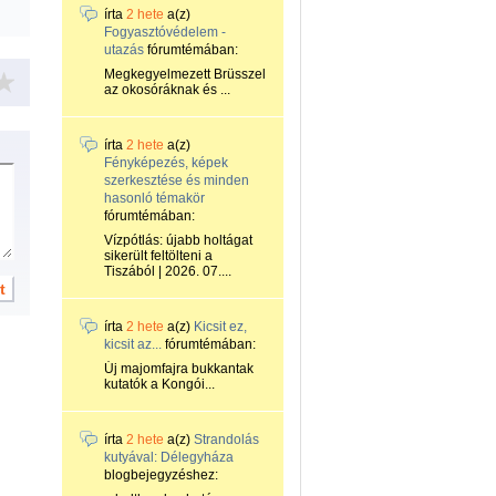
írta
2 hete
a(z)
Fogyasztóvédelem -
utazás
fórumtémában:
Megkegyelmezett Brüsszel
az okosóráknak és ...
írta
2 hete
a(z)
Fényképezés, képek
szerkesztése és minden
hasonló témakör
fórumtémában:
Vízpótlás: újabb holtágat
sikerült feltölteni a
Tiszából | 2026. 07....
írta
2 hete
a(z)
Kicsit ez,
kicsit az...
fórumtémában:
Új majomfajra bukkantak
kutatók a Kongói...
írta
2 hete
a(z)
Strandolás
kutyával: Délegyháza
blogbejegyzéshez: