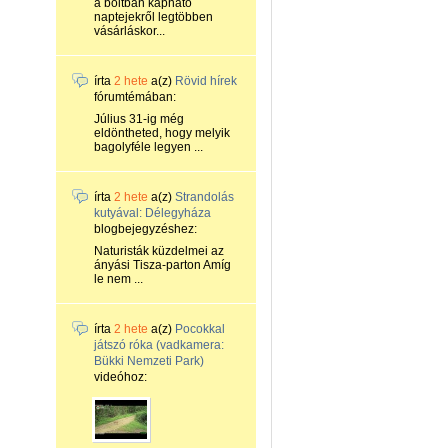
a boltban kapható
naptejekről legtöbben
vásárláskor...
írta
2 hete
a(z)
Rövid hírek
fórumtémában:
Július 31-ig még
eldöntheted, hogy melyik
bagolyféle legyen ...
írta
2 hete
a(z)
Strandolás
kutyával: Délegyháza
blogbejegyzéshez:
Naturisták küzdelmei az
ányási Tisza-parton Amíg
le nem ...
írta
2 hete
a(z)
Pocokkal
játszó róka (vadkamera:
Bükki Nemzeti Park)
videóhoz: