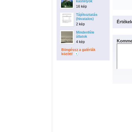
kastélyok
16 kép
Tájékoztatás
(hivatalos)
Értékel
2 kép
Mindenféle
állatok
Kommen
4 kép
Böngéssz a galériák
között!