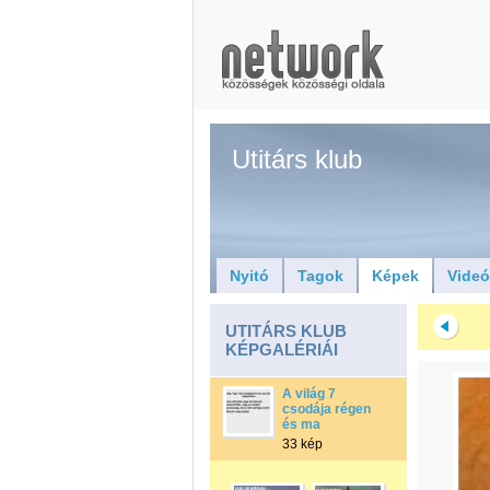
Utitárs klub
Nyitó
Tagok
Képek
Vide
UTITÁRS KLUB
KÉPGALÉRIÁI
A világ 7
csodája régen
és ma
33 kép