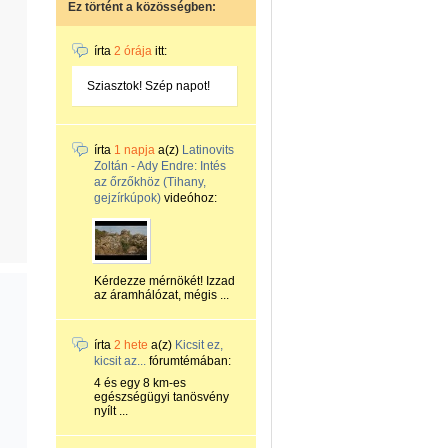
Ez történt a közösségben:
írta
2 órája
itt:
Sziasztok! Szép napot!
írta
1 napja
a(z)
Latinovits
Zoltán - Ady Endre: Intés
az őrzőkhöz (Tihany,
gejzírkúpok)
videóhoz:
Kérdezze mérnökét! Izzad
az áramhálózat, mégis ...
írta
2 hete
a(z)
Kicsit ez,
kicsit az...
fórumtémában:
4 és egy 8 km-es
egészségügyi tanösvény
nyílt ...